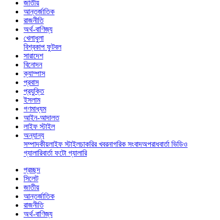
জাতীয়
আন্তর্জাতিক
রাজনীতি
অর্থ-বাণিজ্য
খেলাধুলা
বিশ্বকাপ ফুটবল
সারাদেশ
বিনোদন
ক্যাম্পাস
প্রবাস
প্রযুক্তি
ইসলাম
গণমাধ্যম
আইন-আদালত
লাইফ স্টাইল
অন্যান্য
সম্পাদকীয়
লাইফ স্টাইল
চাকরির খবর
নাগরিক সংবাদ
অপরাধ
বার্তা ভিডিও
গ্যালারি
বার্তা ফটো গ্যালারি
প্রচ্ছদ
সিলেট
জাতীয়
আন্তর্জাতিক
রাজনীতি
অর্থ-বাণিজ্য