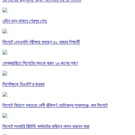
৩দিন বন্ধ থাকবে শেরপুর সেতু
সিলেটে এসএসসি পরীক্ষায় বসছেন ৯০ হাজার শিক্ষার্থী
ফেব্রুয়ারিতে সিলেটের সড়কে ঝরল ২৬ জনের প্রাণ
সিলেটজুড়ে বিএনপি’র জয়রথ
সিলেটে বিভাগে সবচেয়ে বেশী ঝুঁকিপূর্ণ ভোটকেন্দ্র সুনামগঞ্জে, কম সিলেটে
সিলেটে সহকারি রিটার্নিং কর্মকর্তার দায়িত্ব পালন করবেন যারা