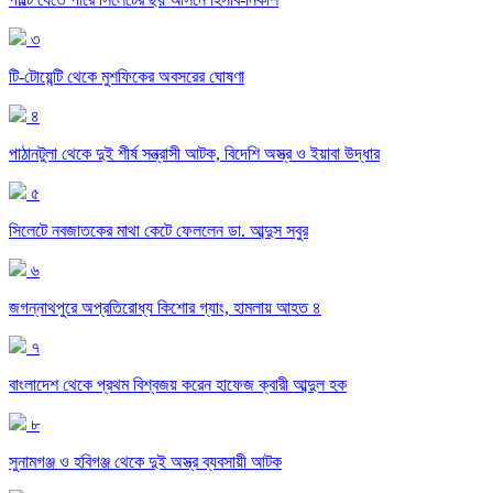
৩
টি-টোয়েন্টি থেকে মুশফিকের অবসরের ঘোষণা
৪
পাঠানটুলা থেকে দুই শীর্ষ সন্ত্রাসী আটক, বিদেশি অস্ত্র ও ইয়াবা উদ্ধার
৫
সিলেটে নবজাতকের মাথা কেটে ফেললেন ডা. আব্দুস সবুর
৬
জগন্নাথপুরে অপ্রতিরোধ্য কিশোর গ্যাং, হামলায় আহত ৪
৭
বাংলাদেশ থেকে প্রথম বিশ্বজয় করেন হাফেজ ক্বারী আব্দুল হক
৮
সুনামগঞ্জ ও হবিগঞ্জ থেকে দুই অস্ত্র ব্যবসায়ী আটক