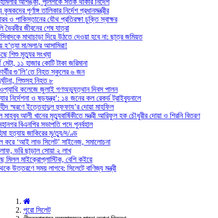
হামলার আশঙ্কা, পুলিশকে সতর্ক থাকার নির্দেশ
কৃষকদের পূর্ণাঙ্গ তালিকার নির্দেশ প্রধানমন্ত্রীর
ব ও পাকিস্তানের যৌথ প্রতিরক্ষা চুক্তি স্বাক্ষর
লি ভৈরবীর জীবনের শেষ যাত্রা
সিবাদকে মাথাচাড়া দিয়ে উঠতে দেওয়া হবে না: ছাত্র জমিয়ত
হ’ত্যা মা/মলা/র আসামিরা!
ে শিশু মৃত্যুর সংখ্যা
র্থ মেটা, ১১ হাজার কোটি টাকা জরিমানা
ষার্থীর গু’লি’তে নিহত স্কুলের ৬ জন
র্ঘটনা, শিশুসহ নিহত ৮
ওপ্যাথি কলেজে জুলাই গণঅভ্যুত্থান দিবস পালন
র নির্দেশনা ও ষড়যন্ত্র’: ১৪ জনের কল রেকর্ড ট্রাইব্যুনালে
হীদ স্মরণে ইত্তেহাদুল হুফফায’র দোয়া মাহফিল
ল মাহবুব আলী খানের মৃত্যুবার্ষিকীতে মন্ত্রী আরিফুল হক চৌধুরীর দোয়া ও শিরনি বিতরণ
হানগর বিএনপির সভাপতি পদে পুনর্বহাল
মা হত্যায় জাকিরের মৃ/ত্যু/দ/ণ্ড
াল করে ‘আই লাভ সিলেট’ সাইনেজ, সমালোচনা
ড় লাফ, ভরি ছাড়াল সোয়া ২ লাখ
ে মিলল মাইক্রোপ্লাস্টিক, বেশি কইয়ে
েকে উত্তরণে সময় লাগবে: সিলেটে বাণিজ্য মন্ত্রী
পুরাে সিলেট