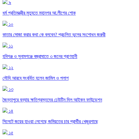
৯
ধর্ম প্রতিমন্ত্রীর মৃত্যুতে মহানগর আ.লীগের শোক
১০
কাতার সোজা করার কথা কে বলবেন? প্রচলিত ভুলের সংশোধন জরুরী
১১
হবিগঞ্জ ও সুনামগঞ্জে বজ্রাঘাতে ৩ জনের প্রাণহানী
১২
সৌদি আরবে সংবর্ধিত হলেন জামিল ও পলাশ
১৩
জৈন্তাপুরে বন্যায় ক্ষতিগ্রস্তদের ঢেউটিন দিল আইকন ফাউন্ডেশন
১৪
সিলেটে জয়ের হাওয়া লেগেছে জমিয়তের চার প্রার্থীর খেজুরগাছে
১৫