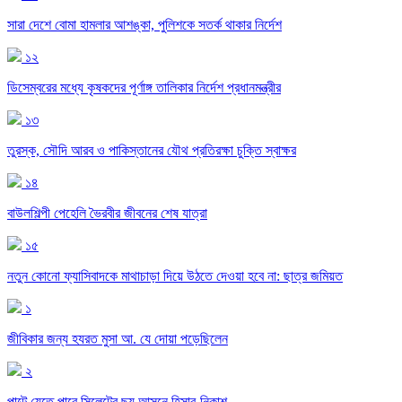
সারা দেশে বোমা হামলার আশঙ্কা, পুলিশকে সতর্ক থাকার নির্দেশ
১২
ডিসেম্বরের মধ্যে কৃষকদের পূর্ণাঙ্গ তালিকার নির্দেশ প্রধানমন্ত্রীর
১৩
তুরস্ক, সৌদি আরব ও পাকিস্তানের যৌথ প্রতিরক্ষা চুক্তি স্বাক্ষর
১৪
বাউলশিল্পী পেহেলি ভৈরবীর জীবনের শেষ যাত্রা
১৫
নতুন কোনো ফ্যাসিবাদকে মাথাচাড়া দিয়ে উঠতে দেওয়া হবে না: ছাত্র জমিয়ত
১
জীবিকার জন্য হযরত মুসা আ. যে দোয়া পড়েছিলেন
২
পাল্টে যেতে পারে সিলেটের ছয় আসনে হিসাব-নিকাশ