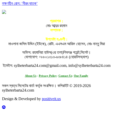
লক্ষণহীন রোগ: ‘নীরব ঘাতক’
প্রকাশক :
মোঃ আব্দুর রহমান
সম্পাদক :
আতিকুর রহমান নগরী
উপদেষ্টা মণ্ডলী :
মাওলানা জসিম উদ্দিন (ইউকে), রোটা. এএসএম আরিফ হোসেন, মোঃ নান্নু মিয়া
অফিস: রহমানিয়া হাউস(৩য় তলা)শিবগঞ্জ পয়েন্ট,সিলেট।
যোগাযোগ: +৮৮০১৩১৩-৬৩৮৪১৪ (হোয়াটসঅ্যাপ)
ইমেইল: sylheterbarta24.com@gmail.com, info@sylheterbarta24.com
About Us
-
Privacy Policy
-
Contact Us
-
Our Family
সকল স্বত্ব সিলেটের বার্তা কর্তৃক সংরক্ষিত। কপিরাইট © 2019-2026
sylheterbarta24.com
Design & Developed by
positiveit.us