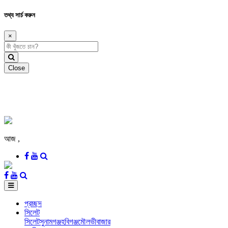
তথ্য সার্চ করুন
×
Close
আজ
,
প্রচ্ছদ
সিলেট
সিলেট
সুনামগঞ্জ
হবিগঞ্জ
মৌলভীবাজার