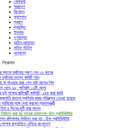
খেলাধুলা
সারাদেশ
বিনোদন
ক্যাম্পাস
প্রবাস
প্রযুক্তি
ইসলাম
গণমাধ্যম
আইন-আদালত
লাইফ স্টাইল
অন্যান্য
শিরোনাম
 সড়কে দুর্ঘটনায় প্রাণ গেল ৩১ জনের
দুর্ঘটনায় তদন্ত কমিটি গঠন
না পাওয়ায় মারা গেল আট মাসের শিশু
ত বেড়ে ৯৮, পানিবন্দি ১৩টি জেলা
ুই পক্ষের পাল্টাপাল্টি কর্মসূচি, ১৪৪ ধারা জারি
ও জ্বালানি খাতকে স্বনির্ভর করার পরিকল্পনা নেওয়া হয়েছে
মিরের সঙ্গে দেখা করবেন প্রধানমন্ত্রী
না ৪ দিনের ছুটি যারা পাবেন
য় নির্যাতন করা হয় তারেক রহমানকে: চিফ প্রসিকিউটর
ন বন্দিশালায় নির্যাতন করা হয় : চিফ প্রসিকিউটর
ৈরি পোশাক রপ্তানিতে এগিয়ে বাংলাদেশ