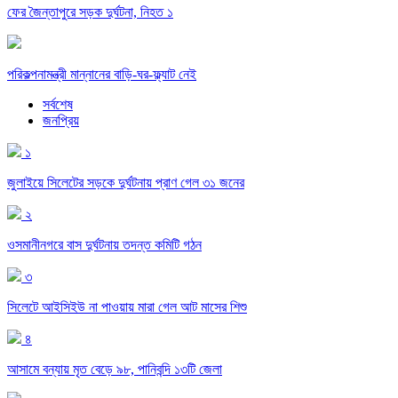
ফের জৈন্তাপুরে সড়ক দুর্ঘটনা, নিহত ১
পরিকল্পনামন্ত্রী মান্নানের বাড়ি-ঘর-ফ্ল্যাট নেই
সর্বশেষ
জনপ্রিয়
১
জুলাইয়ে সিলেটের সড়কে দুর্ঘটনায় প্রাণ গেল ৩১ জনের
২
ওসমানীনগরে বাস দুর্ঘটনায় তদন্ত কমিটি গঠন
৩
সিলেটে আইসিইউ না পাওয়ায় মারা গেল আট মাসের শিশু
৪
আসামে বন্যায় মৃত বেড়ে ৯৮, পানিবন্দি ১৩টি জেলা