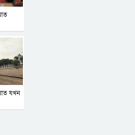
নবম শ্রেণির শিক্ষার্থীর গু’লি’তে
৮
মাত
নিহত স্কুলের ৬ জন
সিলেটে ভয়াবহ দুর্ঘটনা,
৯
শিশুসহ নিহত ৮
জালালাবাদ হোমিওপ্যাথি
১০
কলেজে জুলাই গণঅভ্যুত্থান
দিবস পালন
জুলাইয়ে ‘গণহত্যার নির্দেশনা
১১
ও ষড়যন্ত্র’: ১৪ জনের কল
রেকর্ড ট্রাইব্যুনালে
গোলাপগঞ্জে ৭ শহীদ স্মরণে
১২
ইত্তেহাদুল হুফফায’র দোয়া
মাত যখন
মাহফিল
রিয়ার অ্যাডমিরাল মাহবুব
১৩
আলী খানের মৃত্যুবার্ষিকীতে
মন্ত্রী আরিফুল হক চৌধুরীর
নাসিম হোসাইন মহানগর
দোয়া ও শিরনি বিতরণ
১৪
বিএনপির সভাপতি পদে
পুনর্বহাল