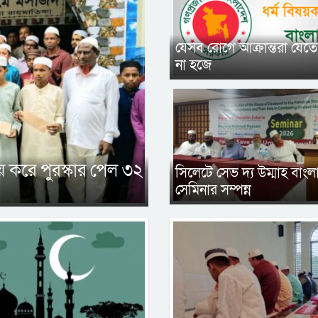
যেসব রোগে আক্রান্তরা যেত
না হজে
 করে পুরস্কার পেল ৩২
সিলেটে সেভ দ্য উম্মাহ বাং
সেমিনার সম্পন্ন