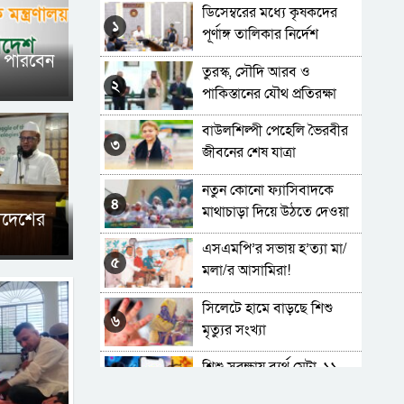
ডিসেম্বরের মধ্যে কৃষকদের
১
পূর্ণাঙ্গ তালিকার নির্দেশ
প্রধানমন্ত্রীর
ে পারবেন
তুরস্ক, সৌদি আরব ও
২
পাকিস্তানের যৌথ প্রতিরক্ষা
চুক্তি স্বাক্ষর
বাউলশিল্পী পেহেলি ভৈরবীর
৩
জীবনের শেষ যাত্রা
নতুন কোনো ফ্যাসিবাদকে
৪
মাথাচাড়া দিয়ে উঠতে দেওয়া
লাদেশের
হবে না: ছাত্র জমিয়ত
এসএমপি’র সভায় হ’ত্যা মা/
৫
মলা/র আসামিরা!
সিলেটে হামে বাড়ছে শিশু
৬
মৃত্যুর সংখ্যা
শিশু সুরক্ষায় ব্যর্থ মেটা, ১১
৭
হাজার কোটি টাকা জরিমানা