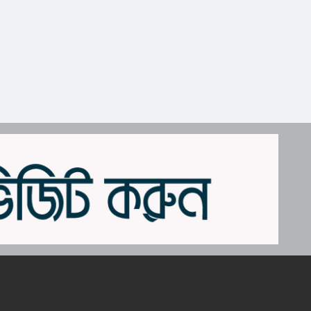
সিলেটে শিশু ফাহিমা হত্যায়
১৫
জাকিরের মৃ/ত্যু/দ/ণ্ড