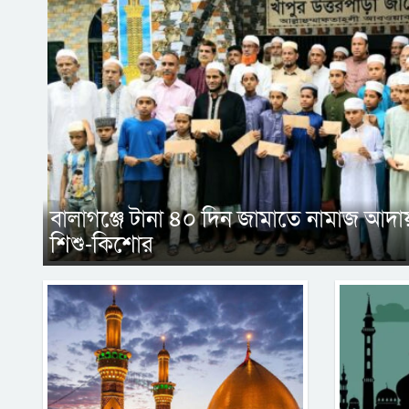
বালাগঞ্জে টানা ৪০ দিন জামাতে নামাজ আদায়
শিশু-কিশোর