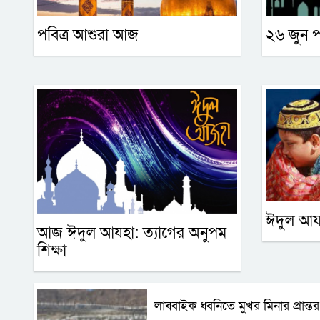
পবিত্র আশুরা আজ
২৬ জুন প
ঈদুল আযহ
আজ ঈদুল আযহা: ত্যাগের অনুপম
শিক্ষা
লাব্বাইক ধ্বনিতে মুখর মিনার প্রান্তর