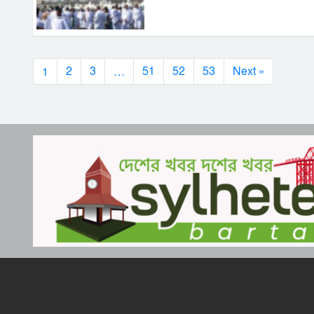
1
…
2
3
51
52
53
Next »