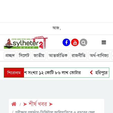
আজ
,
প্রচ্ছদ
সিলেট
জাতীয়
আন্তর্জাতিক
রাজনীতি
অর্থ-বাণিজ্য
শিরোনাম
দেশে সংখ্যা ১২ কোটি ৮৬ লাখ ভোটার
হরিপুরে বাস 
➤ শীর্ষ খবর ➤
পরীক্ষায় প্রশ্নফাঁস-ডিজিটাল জালিয়াতিতে ৫ বছরের জেল