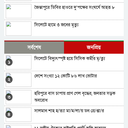
জৈন্তাপুরে ডিবির হাওরে দু’পক্ষের সংঘর্ষে আহত ৮
সিলেটে হামে ৩ জনের মৃত্যু
মৌলভীবাজারে বিএসএফ’র গুলিতে যুবক নিহত
সর্বশেষ
জনপ্রিয়
সিলেটে বিদ্যুৎস্পৃষ্ট হয়ে সিসিক কর্মীর মৃ/ত্যু
জুলাইয়ে সিলেটের সড়কে দুর্ঘটনায় প্রাণ গেল ৩১ জনের
১
দেশে সংখ্যা ১২ কোটি ৮৬ লাখ ভোটার
সিলেটে আইসিইউ না পাওয়ায় মারা গেল আট মাসের
২
শিশু
হরিপুরে বাস চাপায় প্রাণ গেল বৃদ্ধের, জনতার সড়ক
আসামে বন্যায় মৃত বেড়ে ৯৮, পানিবন্দি ১৩টি জেলা
৩
অবরোধ
সালমান শাহ হ/ত্যা মা/ম/লা/য় ডন গ্রে/প্তা/র
দিরাইয়ে বিএনপির দুই পক্ষের পাল্টাপাল্টি কর্মসূচি,
৪
১৪৪ ধারা জারি