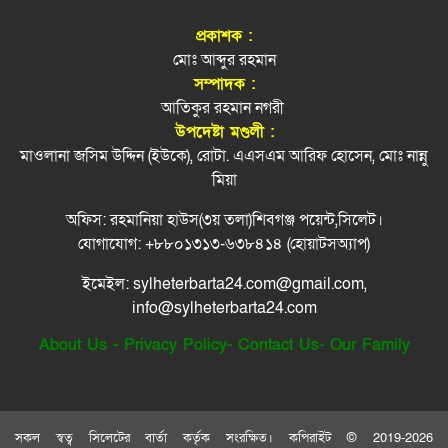
মন্ত্রী আরিফুল হক চৌধুরীর দোয়া ও শিরনি বিতরণ
প্রকাশক :
নাসিম হোসাইন মহানগর বিএনপির সভাপতি পদে
মোঃ আব্দুর রহমান
৮
পুনর্বহাল
সম্পাদক :
আতিকুর রহমান নগরী
সিলেটে শিশু ফাহিমা হত্যায় জাকিরের মৃ/ত্যু/দ/ণ্ড
৯
উপদেষ্টা মণ্ডলী :
মাওলানা জসিম উদ্দিন (ইউকে), রোটা. এএসএম আরিফ হোসেন, মোঃ নান্নু
ক্বিনব্রিজ আড়াল করে ‘আই লাভ সিলেট’ সাইনেজ,
মিয়া
১০
সমালোচনা
অফিস: রহমানিয়া হাউস(৩য় তলা)শিবগঞ্জ পয়েন্ট,সিলেট।
স্বর্ণের দামে বড় লাফ, ভরি ছাড়াল সোয়া ২ লাখ
১১
যোগাযোগ: +৮৮০১৩১৩-৬৩৮৪১৪ (হোয়াটসঅ্যাপ)
ইমেইল: sylheterbarta24.com@gmail.com,
এবার ৫ দেশি মাছে মিলল মাইক্রোপ্লাস্টিক, বেশি
১২
info@sylheterbarta24.com
কইয়ে
About Us
-
Privacy Policy
-
Contact Us
-
Our Family
জ্বালানি সংকট থেকে উত্তরণে সময় লাগবে: সিলেটে
১৩
বাণিজ্য মন্ত্রী
জৈন্তাপুরে জুলাই গণঅভ্যুত্থান দিবস পালিত
১৪
সকল স্বত্ব সিলেটের বার্তা কর্তৃক সংরক্ষিত। কপিরাইট © 2019-2026