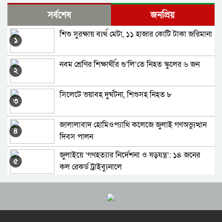
৬০ হাজারের বেশি শূন্যপদ: আটকা শিক্ষক নিয়োগ,
সর্বশেষ
জনপ্রিয়
অনিশ্চয়তায় গণবিজ্ঞপ্তি
শিশু সুরক্ষায় ব্যর্থ মেটা, ১১ হাজার কোটি টাকা জরিমানা
বাংলাদেশ পল্লী বিদ্যুতায়ন বোর্ডে ১৮ পদে নেবে ৯৪
১
জন
নবম শ্রেণির শিক্ষার্থীর গু’লি’তে নিহত স্কুলের ৬ জন
বাংলাদেশ সেনাবাহিনীতে চাকরির সুযোগ: শুরু হয়েছে
২
আবেদন
সিলেটে ভয়াবহ দুর্ঘটনা, শিশুসহ নিহত ৮
এসএসসি পাশে বিমান বাংলাদেশে চাকরির সুযোগ
৩
জালালাবাদ হোমিওপ্যাথি কলেজে জুলাই গণঅভ্যুত্থান
৪
দিবস পালন
জুলাইয়ে ‘গণহত্যার নির্দেশনা ও ষড়যন্ত্র’: ১৪ জনের
৫
কল রেকর্ড ট্রাইব্যুনালে
গোলাপগঞ্জে ৭ শহীদ স্মরণে ইত্তেহাদুল হুফফায’র দোয়া
৬
মাহফিল
রিয়ার অ্যাডমিরাল মাহবুব আলী খানের মৃত্যুবার্ষিকীতে
৭