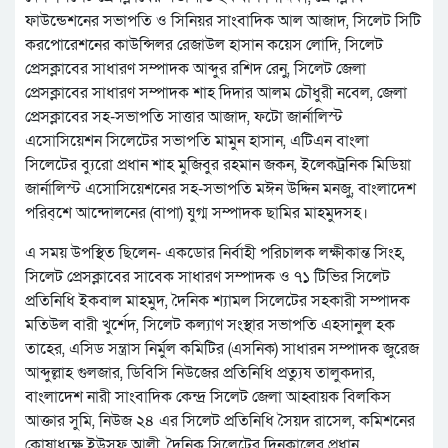
ফাউন্ডেশনের সভাপতি ও সিনিয়র সাংবাদিক আল আজাদ, সিলেট সিটি
করপোরেশনের কাউন্সিলর রেজাউল হাসান কয়েস লোদি, সিলেট
প্রেসক্লাবের সাধারণ সম্পাদক আব্দুর রশিদ রেনু, সিলেট জেলা
প্রেসক্লাবের সাধারণ সম্পাদক শাহ দিদার আলম চৌধুরী নবেল, জেলা
প্রেসক্লাবের সহ-সভাপতি সাত্তার আজাদ, ফটো জার্নালিস্ট
এসোসিয়েশন সিলেটের সভাপতি মামুন হাসান, এটিএন বাংলা
সিলেটের ব্যুরো প্রধান শাহ মুজিবুর রহমান জকন, ইলেকট্রনিক মিডিয়া
জার্নালিস্ট এসোসিয়েশনের সহ-সভাপতি মঈন উদ্দিন মনজু, বাংলাদেশ
পরিব্শে আন্দোলনের (বাপা) যুগ্ম সম্পাদক ছামির মাহমুদসহ।
এ সময় উপস্থিত ছিলেন- একডোর নির্বাহী পরিচালক লক্ষীকান্ত সিংহ,
সিলেট প্রেসক্লাবের সাবেক সাধারণ সম্পাদক ও ৭১ টিভির সিলেট
প্রতিনিধি ইকবাল মাহমুদ, দৈনিক শ্যামল সিলেটের সহকারী সম্পাদক
মতিউল বারী খুর্শেদ, সিলেট কল্যাণ সংস্থার সভাপতি এহসানুল হক
তাহের, এসিড সন্ত্রাস নির্মুল কমিটির (এসনিক) সাধারন সম্পাদক জুরেজ
আব্দুল্লাহ গুলজার, ডিবিসি নিউজের প্রতিনিধি প্রত্যুষ তালুকদার,
বাংলাদেশ নারী সাংবাদিক কেন্দ্র সিলেট জেলা আহ্বায়ক বিলকিস
আক্তার সুমি, নিউজ ২৪ এর সিলেট প্রতিনিধি সৈয়দ রাসেল, কমিশনের
কোষাধ্যক্ষ ইউসুফ আলী, দৈনিক সিলেটের দিনকালের প্রধান