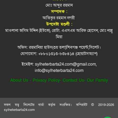
জুলাইয়ে সিলেটের সড়কে দুর্ঘটনায় প্রাণ গেল ৩১ জনের
ফের জৈন্তাপুরে সড়ক দুর্ঘটনা, নিহত ১
মোঃ আব্দুর রহমান
৮
সম্পাদক :
আতিকুর রহমান নগরী
ওসমানীনগরে বাস দুর্ঘটনায় তদন্ত কমিটি গঠন
পরিকল্পনামন্ত্রী মান্নানের বাড়ি-ঘর-ফ্ল্যাট নেই
৯
উপদেষ্টা মণ্ডলী :
মাওলানা জসিম উদ্দিন (ইউকে), রোটা. এএসএম আরিফ হোসেন, মোঃ নান্নু
সিলেটে আইসিইউ না পাওয়ায় মারা গেল আট মাসের
মিয়া
১০
শিশু
অফিস: রহমানিয়া হাউস(৩য় তলা)শিবগঞ্জ পয়েন্ট,সিলেট।
আসামে বন্যায় মৃত বেড়ে ৯৮, পানিবন্দি ১৩টি জেলা
১১
যোগাযোগ: +৮৮০১৩১৩-৬৩৮৪১৪ (হোয়াটসঅ্যাপ)
ইমেইল: sylheterbarta24.com@gmail.com,
দিরাইয়ে বিএনপির দুই পক্ষের পাল্টাপাল্টি কর্মসূচি,
১২
info@sylheterbarta24.com
১৪৪ ধারা জারি
About Us
-
Privacy Policy
-
Contact Us
-
Our Family
শিক্ষা-স্বাস্থ্য ও জ্বালানি খাতকে স্বনির্ভর করার
১৩
পরিকল্পনা নেওয়া হয়েছে
রোববার হেফাজত আমিরের সঙ্গে দেখা করবেন
১৪
প্রধানমন্ত্রী
সকল স্বত্ব সিলেটের বার্তা কর্তৃক সংরক্ষিত। কপিরাইট © 2019-2026
sylheterbarta24.com
আগস্টে আবারও টানা ৪ দিনের ছুটি যারা পাবেন
১৫