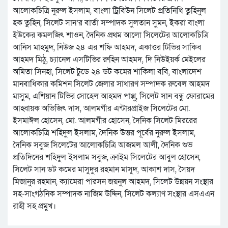
আলোকচিত্রি নুরুল ইসলাম, বাংলা ট্রিবিউন সিলেট প্রতিনিধি তুহিনুল
হক তুহিন, সিলেট সান’র বার্তা সম্পাদক সুলতান সুমন, ইকরা বাংলা
ইউকের কমলজিৎ শাওন, দৈনিক প্রথম আলো সিলেটের আলোকচিত্রি
আনিস মাহমুদ, নিউজ ২৪ এর শফি আহমদ, একাত্তর টিভির সাকিব
আহমদ মিঠু, চ্যানেল এসটিভির রুহিন আহমদ, দি নিউইয়র্ক মেইলের
অমিতা সিনহা, সিলেট টুডে ২৪ ডট কমের শাকিলা ববি, বাংলাদেশ
মানবাধিকার কমিশন সিলেট জেলার সাধারণ সম্পাদক রুবেল আহমদ
মাসুম, এশিয়ান টিভির সোহেল আহমদ পাপ্পু, সিলেট সান বন্ধু ফোরামের
আহ্বায়ক অভিজিৎ দাস, আলমগীর এন্টারপ্রাইজ সিলেটের মো.
ইসমাঈল হোসেন, মো. আলমগীর হোসেন, দৈনিক সিলেট মিররের
আলোকচিত্রি শহিদুল ইসলাম, দৈনিক উত্তর পূর্বের নুরুল ইসলাম,
দৈনিক সবুজ সিলেটের আলোকচিত্রি আজমল আলী, দৈনিক শুভ
প্রতিদিনের শহিদুল ইসলাম সবুজ, ক্রাইম সিলেটের আবুল হোসেন,
সিলেট সান ডট কমের মাসুদুর রহমান মাসুদ, আকাশ দাস, সৈয়দ
মিজানুর রহমান, ক্যামেরা পারসন জয়নুল আহমদ, সিলেট উন্নয়ন সংস্থার
সহ-সাংগঠনিক সম্পাদক নাজিম উদ্দিন, সিলেট কল্যাণ সংস্থার এসএএন
রাহী সহ প্রমুখ।