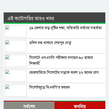
এই ক্যাটাগরির আরও খবর
১৯ জেলায় ঝড়-বৃষ্টির শঙ্কা, অতিভারি বর্ষণের সতর্কতা
৩দিন বন্ধ থাকবে শেরপুর সেতু
সিলেটে এসএসসি পরীক্ষায় বসছেন ৯০ হাজার
শিক্ষার্থী
ফেব্রুয়ারিতে সিলেটের সড়কে ঝরল ২৬ জনের প্রাণ
সিলেটজুড়ে বিএনপি’র জয়রথ
সিলেটে বিভাগে সবচেয়ে বেশী ঝুঁকিপূর্ণ ভোটকেন্দ্র
সর্বশেষ
জনপ্রিয়
সুনামগঞ্জে, কম সিলেটে