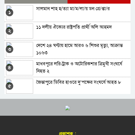
সালমান শাহ হ/ত্যা মা/ম/লা/য় ডন গ্রে/প্তা/র
সিলেটে সহকারি রিটার্নিং কর্মকর্তার দায়িত্ব পালন
১
করবেন যারা
১১ দলীয় ঐক্যের রাষ্ট্রপতি প্রার্থী অলি আহমদ
সিলেটের ১৯টি আসনে খেলাফত মজলিসের প্রার্থী
২
ঘোষণা
দেশে ২৪ ঘণ্টায় হামে আরও ৬ শিশুর মৃত্যু, আক্রান্ত
নাসীহা ফাউন্ডেশন এর কুরআন শিক্ষা কোর্সের ফলাফল
৩
১০৬৩
ও পুরস্কার বিতরণ সম্পন্ন
মাধবপুরে লরি-ট্রাক ও অটোরিকশার ত্রিমুখী সংঘর্ষে
সিলেটে জামায়াতের আমীর হলেন যারা
৪
নিহত ২
জৈন্তাপুরে ডিবির হাওরে দু’পক্ষের সংঘর্ষে আহত ৮
যৌথ অভিযানে মাদকদ্রব্য, অস্ত্র ও মুদ্রা জব্দ
৫
সিলেটে হামে ৩ জনের মৃত্যু
সিলেট-সুনামগঞ্জ সড়ক অবরোধ করলো কোটা বিরোধী
৬
আন্দোলনকারীরা
মৌলভীবাজারে বিএসএফ’র গুলিতে যুবক নিহত
মাগফিরাত দশকে যেসব দোয়া বেশী পড়বেন
৭
প্রকাশক :