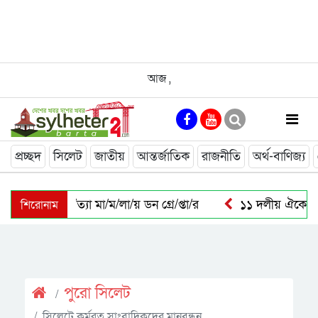
আজ
,
প্রচ্ছদ
সিলেট
জাতীয়
আন্তর্জাতিক
রাজনীতি
অর্থ-বাণিজ্য
শিরোনাম
সালমান শাহ হ/ত্যা মা/ম/লা/য় ডন গ্রে/প্তা/র
১১ দলীয় ঐক্যের র
শিক্ষা-স্বাস্থ্য ও জ্বালানি খাতকে স্বনির্ভর করার পরিকল্পনা নেওয়া হয়েছ
পুরাে সিলেট
সিলেটে কর্মরত সাংবাদিকদের মানবন্ধন