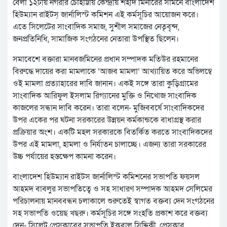
বেলা ১২টায় নগরীর চৌহাট্টায় কেন্দ্রীয় শহীদ মিনারের সামনে বাংলাদেশ
হিউম্যান রাইটস্ জার্নালিস্ট কমিশন এই কর্মসূচির আয়োজন করে।
এতে সিলেটের সাংবাদিক সমাজ, সুশীল সমাজের নেতৃবৃন্দ,
জনপ্রতিনিধি, সামাজিক সংগঠনের নেতারা উপস্থিত ছিলেন।
সমাবেশে বক্তারা মানবজমিনের প্রধান সম্পাদক মতিউর রহমানের
বিরুদ্ধে দায়ের করা মামলাকে ‘আজব মামলা’ আখ্যায়িত করে অভিলম্বে
ওই মামলা প্রত্যাহারের দাবি জানান। একই সঙ্গে তারা কুড়িগ্রামের
সাংবাদিক আরিফুল ইসলাম রিগ্যানের মুক্তি ও নিখোজ সাংবাদিক
কাজলের সন্ধান দাবি করেন। তারা বলেন- মুজিববর্ষে সাংবাদিকদের
উপর একের পর ঘটনা সরকারের উন্নয়ন কর্মকান্ডকে বাধাগ্রস্থ করার
প্রক্রিয়ার অংশ। একটি মহল সরকারকে বিতর্কিত করতে সাংবাদিকদের
উপর এই মামলা, হামলা ও নির্যাতন চালাচ্ছে। এজন্য তারা সরকারের
উচ্চ পর্যায়ের হস্তক্ষেপ কামনা করেন।
বাংলাদেশ হিউম্যান রাইটস জার্নালিস্ট কমিশনের সভাপতি ফয়সল
আহমদ বাবলুর সভাপতিত্বে ও সহ সাধারণ সম্পাদক আহমদ সেলিমের
পরিচালনায় মানববন্ধন চলাকালে শুরুতেই স্বাগত বক্তব্য দেন সংগঠনের
সহ সভাপতি ওয়েছ খছরু। কর্মসূচির সঙ্গে সংহতি প্রকাশ করে বক্তব্য
দেন- সিলেট প্রেসক্লাবের সভাপতি ইকবাল সিদ্দিকী, প্রেসক্লাব