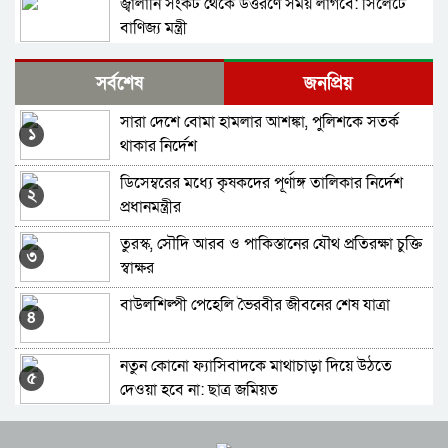
জ্বালানি সংকট থেকে উত্তরণে সময় লাগবে: সিলেটে
বাণিজ্য মন্ত্রী
অহেতুক ইস্যু বানালে পলাতক স্বৈরাচারের পুনরুত্থানের
সর্বশেষ
জনপ্রিয়
পথ সুগম হবে: প্রধানমন্ত্রী
সারা দেশে বোমা হামলার আশঙ্কা, পুলিশকে সতর্ক
জুলাই হত্যাকাণ্ডের বিচার: ট্রাইব্যুনালে ৬১ জনের সাজা
১
থাকার নির্দেশ
ডিসেম্বরের মধ্যে কৃষকদের পূর্ণাঙ্গ তালিকার নির্দেশ
জুলাই গণ-অভ্যুত্থানের চেতনায় বৈষম্যহীন দেশ গড়ার
২
প্রধানমন্ত্রীর
আহ্বান ভারপ্রাপ্ত রাষ্ট্রপতির
তুরস্ক, সৌদি আরব ও পাকিস্তানের যৌথ প্রতিরক্ষা চুক্তি
জুলাই গণঅভ্যুত্থান: ছাত্র-জনতার বিজয়ের দিন আজ
৩
স্বাক্ষর
বাউলশিল্পী পেহেলি ভৈরবীর জীবনের শেষ যাত্রা
নগর উন্নয়নে সমন্বিতভাবে কাজ করতে হবে:
৪
উচ্চপর্যায়ের সভায় বাণিজ্যমন্ত্রী
নতুন কোনো ফ্যাসিবাদকে মাথাচাড়া দিয়ে উঠতে
স্বৈরাচারের রেখে যাওয়া ভঙ্গুর রাষ্ট্র পুনর্গঠনে কাজ
৫
দেওয়া হবে না: ছাত্র জমিয়ত
করছে সরকার: প্রধানমন্ত্রী
এসএমপি’র সভায় হ’ত্যা মা/মলা/র আসামিরা!
আগস্টের শেষ সপ্তাহে মালয়েশিয়ার শ্রমবাজার খুলবে
৬