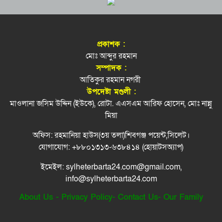
সিলেটে হামে বাড়ছে শিশু মৃত্যুর সংখ্যা
আয়-ব্যয়ের হিসাব জমা দিয়েছে ৩৮ নিবন্ধিত
৭
রাজনৈতিক দল
প্রকাশক :
শিশু সুরক্ষায় ব্যর্থ মেটা, ১১ হাজার কোটি টাকা জরিমানা
‘রিমেম্বারিং আওয়ার হিরোজ’: সেই ১ আগস্টের যা
মোঃ আব্দুর রহমান
৮
ঘটেছিল
সম্পাদক :
আতিকুর রহমান নগরী
নবম শ্রেণির শিক্ষার্থীর গু’লি’তে নিহত স্কুলের ৬ জন
বিশ্ব মাতৃদুগ্ধ সপ্তাহ শুরু আজ
৯
উপদেষ্টা মণ্ডলী :
মাওলানা জসিম উদ্দিন (ইউকে), রোটা. এএসএম আরিফ হোসেন, মোঃ নান্নু
সিলেটে ভয়াবহ দুর্ঘটনা, শিশুসহ নিহত ৮
মিয়া
১০
অফিস: রহমানিয়া হাউস(৩য় তলা)শিবগঞ্জ পয়েন্ট,সিলেট।
জালালাবাদ হোমিওপ্যাথি কলেজে জুলাই গণঅভ্যুত্থান
১১
যোগাযোগ: +৮৮০১৩১৩-৬৩৮৪১৪ (হোয়াটসঅ্যাপ)
দিবস পালন
ইমেইল: sylheterbarta24.com@gmail.com,
জুলাইয়ে ‘গণহত্যার নির্দেশনা ও ষড়যন্ত্র’: ১৪ জনের
১২
info@sylheterbarta24.com
কল রেকর্ড ট্রাইব্যুনালে
About Us
-
Privacy Policy
-
Contact Us
-
Our Family
গোলাপগঞ্জে ৭ শহীদ স্মরণে ইত্তেহাদুল হুফফায’র দোয়া
১৩
মাহফিল