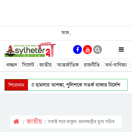
আজ
,
প্রচ্ছদ
সিলেট
জাতীয়
আন্তর্জাতিক
রাজনীতি
অর্থ-বাণিজ্য
শিরোনাম
সারা দেশে বোমা হামলার আশঙ্কা, পুলিশকে সতর্ক থাকার নির্দেশ
জুলাইয়ে ‘গণহত্যার নির্দেশনা ও ষড়যন্ত্র’: ১৪ জনের কল রেকর্ড ট্রাইব্যু
ফেঞ্চুগঞ্জে সড়ক দুর্ঘটনায় মোটরসাইকেল আরোহির মৃ.ত্যু
হাম 
জাতীয়
সবাই ঘরে থাকুন: প্রধানমন্ত্রীর মুখ্য সচিব