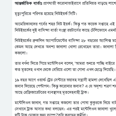
আন্তর্জাতিক বার্তাঃ
প্রাণঘাতী করোনাভাইরাসে প্রতিনিয়ত বাড়ছে লাশ
মৃত্যুপুরিতে পরিণত হয়েছে নিউইয়র্ক সিটি।
আমেরিকানদের গর্বের শহর নিউ ইয়র্ক। কিন্তু গত কয়েক সপ্তাহে এই
নিউইয়র্কের দুই বাসিন্দা বার্তা সংস্থা রয়টার্সের কাছে টেলিফোনে এমন
নিউইয়র্কের ব্রুকলিন অ্যাপার্টমেন্টের বাসিন্দা ২৮ বছরের অ্যালিক
কেমন আছে দেখতে অবশ্য জানালা খোলা রেখেছেন তারা। জানালা দি
কজলো।
তার বর্ণনা দিতে গিয়ে মন্টেলিওন বলেন, ‘আমরা শুনতে পাচ্ছি বাইরে
কত মৃতদেহ ওখান থেকে বেরিয়ে এলো তা গোনা এখন ছেড়ে দিয়েছি। এটা
১৯ বছর আগে ওয়ার্ল্ড ট্রেড সেন্টারে ভয়াবহ সন্ত্রাসী হামলা দেখে
জবাব দিয়েছে পেন্টাগন। কিন্তু করোনার জবাব? এ যে অদৃশ্য শত্রু! শ
আছে রেফ্রিজারেটরের ব্যবস্থাসহ মৃতদেহবাহী ট্রাক।
মন্টেলিওন জানান, গত সপ্তাহে কজলো তার পোষা কুকুরকে নিয়ে ব
সেখানে ট্রাক আসার কথা বলছেন। এর পরই মন্টেলিওন জানালা খুলে 
দুটি ট্রাক ঢোকার জন্য র‌্যাম্প তৈরি করছেন কর্মীরা।