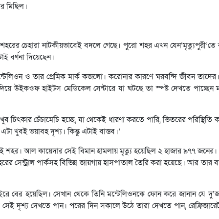
ের মিছিল।
 শহরের চেহারা নাটকীয়ভাবেই বদলে গেছে। পুরো শহর এখন যেন‘মৃত্যুপুরী’তে 
টাই বর্ণনা দিয়েছেন।
্স মন্টেলিওন ও তার প্রেমিক মার্ক কজলো। করোনার কারণে ঘরবন্দি জীবন তাদের।
য়ে উইকওফ হাইটস মেডিকেল সেন্টারে যা ঘটছে তা স্পষ্ট দেখতে পাচ্ছেন 
 খুব চিৎকার চেঁচামেচি হচ্ছে, যা থেকেই ধারণা করতে পারি, ভিতরের পরিস্থিতি
 খুবই ভয়াবহ দৃশ্য। কিন্তু এটাই বাস্তব।’
ছিল এই শহর। আল কায়েদার সেই বিমান হামলায় মৃত্যু হয়েছিল ২ হাজার ৯৭৭ জনের
হরের সেন্ট্রাল পার্কসহ বিভিন্ন জায়গায় হাসপাতাল তৈরি করা হয়েছে। আর তার বা
াইরে বের হয়েছিল। সেখান থেকে তিনি মন্টেলিওনকে ফোন করে জানান যে দু
সেই দৃশ্য দেখতে পান। পরের দিন সকালে উঠে তারা দেখতে পান, রেফ্রিজারেটর