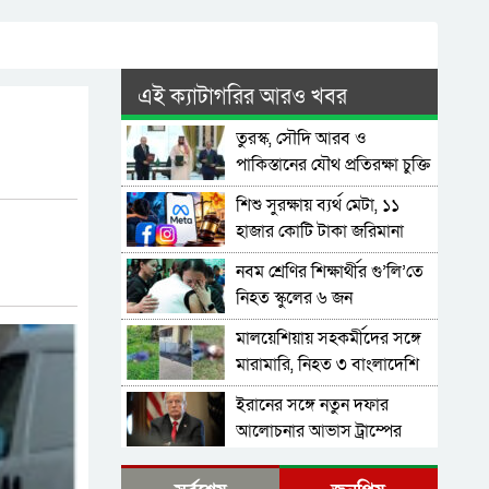
এই ক্যাটাগরির আরও খবর
তুরস্ক, সৌদি আরব ও
পাকিস্তানের যৌথ প্রতিরক্ষা চুক্তি
স্বাক্ষর
শিশু সুরক্ষায় ব্যর্থ মেটা, ১১
হাজার কোটি টাকা জরিমানা
নবম শ্রেণির শিক্ষার্থীর গু’লি’তে
নিহত স্কুলের ৬ জন
মালয়েশিয়ায় সহকর্মীদের সঙ্গে
মারামারি, নিহত ৩ বাংলাদেশি
ইরানের সঙ্গে নতুন দফার
আলোচনার আভাস ট্রাম্পের
পেরুতে বিমান বিধ্বস্ত, নিহত