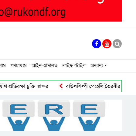
লাম
গণমাধ্যম
আইন-আদালত
লাইফ স্টাইল
অন্যান্য
া চুক্তি স্বাক্ষর
বাউলশিল্পী পেহেলি ভৈরবীর জীবনের শেষ যাত