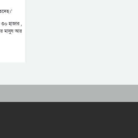
শিরনি বিতরণ
১৫
বিএনপির সভাপতি পদে
ৃতদেহ।’
পুনর্বহাল
খ ৩০ হাজার ,
ার মানুষ আর