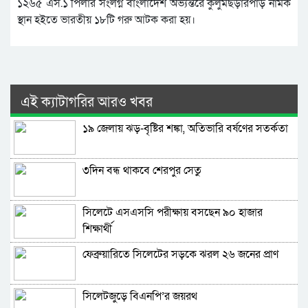
১২৬৫ এস.১ পিলার সংলগ্ন বাংলাদেশ অভ্যন্তরে কুলুমছড়ারপাড় নামক
স্থান হইতে ভারতীয় ১৮টি গরু আটক করা হয়।
এই ক্যাটাগরির আরও খবর
১৯ জেলায় ঝড়-বৃষ্টির শঙ্কা, অতিভারি বর্ষণের সতর্কতা
৩দিন বন্ধ থাকবে শেরপুর সেতু
সিলেটে এসএসসি পরীক্ষায় বসছেন ৯০ হাজার
শিক্ষার্থী
ফেব্রুয়ারিতে সিলেটের সড়কে ঝরল ২৬ জনের প্রাণ
সিলেটজুড়ে বিএনপি’র জয়রথ