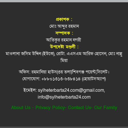
ফেঞ্চুগঞ্জে সড়ক দুর্ঘটনায় মোটরসাইকেল আরোহির
মাগফিরাত দশকে যেসব দোয়া বেশী পড়বেন
৭
মৃ.ত্যু
প্রকাশক :
হাম উপসর্গে সিলেটে আরও ২ শিশুর মৃত্যু
ফের জৈন্তাপুরে সড়ক দুর্ঘটনা, নিহত ১
মোঃ আব্দুর রহমান
৮
সম্পাদক :
আতিকুর রহমান নগরী
অহেতুক ইস্যু বানালে পলাতক স্বৈরাচারের পুনরুত্থানের
পরিকল্পনামন্ত্রী মান্নানের বাড়ি-ঘর-ফ্ল্যাট নেই
৯
উপদেষ্টা মণ্ডলী :
পথ সুগম হবে: প্রধানমন্ত্রী
মাওলানা জসিম উদ্দিন (ইউকে), রোটা. এএসএম আরিফ হোসেন, মোঃ নান্নু
জুলাই হত্যাকাণ্ডের বিচার: ট্রাইব্যুনালে ৬১ জনের সাজা
মিয়া
১০
অফিস: রহমানিয়া হাউস(৩য় তলা)শিবগঞ্জ পয়েন্ট,সিলেট।
ডেঙ্গু রোগী বেশি হবিগঞ্জে কম মৌলভীবাজারে
১১
যোগাযোগ: +৮৮০১৩১৩-৬৩৮৪১৪ (হোয়াটসঅ্যাপ)
ইমেইল: sylheterbarta24.com@gmail.com,
সিলেটে জুলাই শহিদ স্মৃতিস্তম্ভে পুষ্পস্তবক অর্পণ
১২
info@sylheterbarta24.com
About Us
-
Privacy Policy
-
Contact Us
-
Our Family
সিটি করপোরেশনের ৪ কর্মকর্তার বিদেশযাত্রায়
১৩
নিষেধাজ্ঞা
জুলাই গণ-অভ্যুত্থানের চেতনায় বৈষম্যহীন দেশ গড়ার