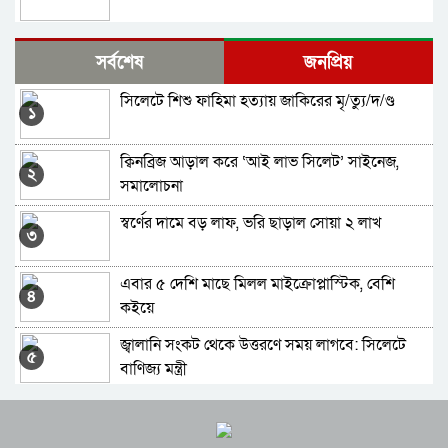
সিলেটে বিভাগে সবচেয়ে বেশী ঝুঁকিপূর্ণ ভোটকেন্দ্র
সর্বশেষ
জনপ্রিয়
সুনামগঞ্জে, কম সিলেটে
সিলেটে শিশু ফাহিমা হত্যায় জাকিরের মৃ/ত্যু/দ/ণ্ড
সিলেটে সহকারি রিটার্নিং কর্মকর্তার দায়িত্ব পালন
১
করবেন যারা
ক্বিনব্রিজ আড়াল করে ‘আই লাভ সিলেট’ সাইনেজ,
সিলেটের ১৯টি আসনে খেলাফত মজলিসের প্রার্থী
২
সমালোচনা
ঘোষণা
স্বর্ণের দামে বড় লাফ, ভরি ছাড়াল সোয়া ২ লাখ
নাসীহা ফাউন্ডেশন এর কুরআন শিক্ষা কোর্সের ফলাফল
৩
ও পুরস্কার বিতরণ সম্পন্ন
এবার ৫ দেশি মাছে মিলল মাইক্রোপ্লাস্টিক, বেশি
সিলেটে জামায়াতের আমীর হলেন যারা
৪
কইয়ে
জ্বালানি সংকট থেকে উত্তরণে সময় লাগবে: সিলেটে
যৌথ অভিযানে মাদকদ্রব্য, অস্ত্র ও মুদ্রা জব্দ
৫
বাণিজ্য মন্ত্রী
জৈন্তাপুরে জুলাই গণঅভ্যুত্থান দিবস পালিত
সিলেট-সুনামগঞ্জ সড়ক অবরোধ করলো কোটা বিরোধী
৬
আন্দোলনকারীরা