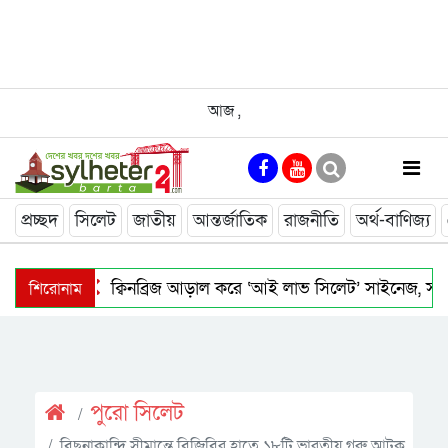
আজ
,
প্রচ্ছদ
সিলেট
জাতীয়
আন্তর্জাতিক
রাজনীতি
অর্থ-বাণিজ্য
শিরোনাম
ক্বিনব্রিজ আড়াল করে ‘আই লাভ সিলেট’ সাইনেজ, সমা
পুরাে সিলেট
বিছনাকান্দি সীমান্তে বিজিবির হাতে ১৮টি ভারতীয় গরু আটক