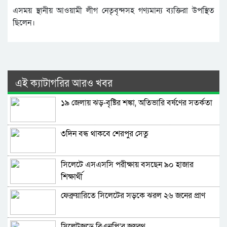
এসময় স্থানীয় আওয়ামী লীগ নেতৃবৃন্দসহ গণ্যমান্য ব্যক্তিরা উপস্থিত
ছিলেন।
এই ক্যাটাগরির আরও খবর
১৯ জেলায় ঝড়-বৃষ্টির শঙ্কা, অতিভারি বর্ষণের সতর্কতা
৩দিন বন্ধ থাকবে শেরপুর সেতু
সিলেটে এসএসসি পরীক্ষায় বসছেন ৯০ হাজার
শিক্ষার্থী
ফেব্রুয়ারিতে সিলেটের সড়কে ঝরল ২৬ জনের প্রাণ
সিলেটজুড়ে বিএনপি’র জয়রথ