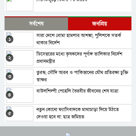
সিলেটে বিভাগে সবচেয়ে বেশী ঝুঁকিপূর্ণ ভোটকেন্দ্র
সর্বশেষ
জনপ্রিয়
সুনামগঞ্জে, কম সিলেটে
সারা দেশে বোমা হামলার আশঙ্কা, পুলিশকে সতর্ক
সিলেটে সহকারি রিটার্নিং কর্মকর্তার দায়িত্ব পালন
১
থাকার নির্দেশ
করবেন যারা
ডিসেম্বরের মধ্যে কৃষকদের পূর্ণাঙ্গ তালিকার নির্দেশ
সিলেটের ১৯টি আসনে খেলাফত মজলিসের প্রার্থী
২
প্রধানমন্ত্রীর
ঘোষণা
তুরস্ক, সৌদি আরব ও পাকিস্তানের যৌথ প্রতিরক্ষা চুক্তি
নাসীহা ফাউন্ডেশন এর কুরআন শিক্ষা কোর্সের ফলাফল
৩
স্বাক্ষর
ও পুরস্কার বিতরণ সম্পন্ন
বাউলশিল্পী পেহেলি ভৈরবীর জীবনের শেষ যাত্রা
সিলেটে জামায়াতের আমীর হলেন যারা
৪
নতুন কোনো ফ্যাসিবাদকে মাথাচাড়া দিয়ে উঠতে
যৌথ অভিযানে মাদকদ্রব্য, অস্ত্র ও মুদ্রা জব্দ
৫
দেওয়া হবে না: ছাত্র জমিয়ত
এসএমপি’র সভায় হ’ত্যা মা/মলা/র আসামিরা!
সিলেট-সুনামগঞ্জ সড়ক অবরোধ করলো কোটা বিরোধী
৬