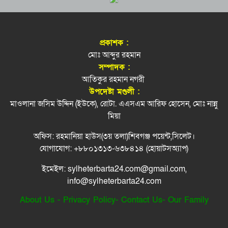
আন্দোলনকারীরা
সিলেটে হামে বাড়ছে শিশু মৃত্যুর সংখ্যা
মাগফিরাত দশকে যেসব দোয়া বেশী পড়বেন
৭
প্রকাশক :
শিশু সুরক্ষায় ব্যর্থ মেটা, ১১ হাজার কোটি টাকা জরিমানা
ফের জৈন্তাপুরে সড়ক দুর্ঘটনা, নিহত ১
মোঃ আব্দুর রহমান
৮
সম্পাদক :
আতিকুর রহমান নগরী
নবম শ্রেণির শিক্ষার্থীর গু’লি’তে নিহত স্কুলের ৬ জন
পরিকল্পনামন্ত্রী মান্নানের বাড়ি-ঘর-ফ্ল্যাট নেই
৯
উপদেষ্টা মণ্ডলী :
মাওলানা জসিম উদ্দিন (ইউকে), রোটা. এএসএম আরিফ হোসেন, মোঃ নান্নু
সিলেটে ভয়াবহ দুর্ঘটনা, শিশুসহ নিহত ৮
মিয়া
১০
অফিস: রহমানিয়া হাউস(৩য় তলা)শিবগঞ্জ পয়েন্ট,সিলেট।
জালালাবাদ হোমিওপ্যাথি কলেজে জুলাই গণঅভ্যুত্থান
১১
যোগাযোগ: +৮৮০১৩১৩-৬৩৮৪১৪ (হোয়াটসঅ্যাপ)
দিবস পালন
ইমেইল: sylheterbarta24.com@gmail.com,
জুলাইয়ে ‘গণহত্যার নির্দেশনা ও ষড়যন্ত্র’: ১৪ জনের
১২
info@sylheterbarta24.com
কল রেকর্ড ট্রাইব্যুনালে
About Us
-
Privacy Policy
-
Contact Us
-
Our Family
গোলাপগঞ্জে ৭ শহীদ স্মরণে ইত্তেহাদুল হুফফায’র দোয়া
১৩
মাহফিল