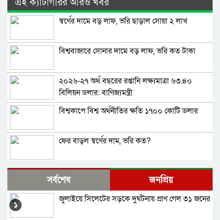
এই ক্যাটাগরির আরও খবর
স্বর্ণের দামে বড় লাফ, ভরি ছাড়াল সোয়া ২ লাখ
বিশ্ববাজারে সোনার দামে বড় লাফ, ভরি কত টাকা
২০২৬-২৭ অর্থ বছরের রপ্তানি লক্ষ্যমাত্রা ৬৩.৪০
বিলিয়ন ডলার: বাণিজ্যমন্ত্রী
বিশ্বকাপে বিশ্ব অর্থনীতির ক্ষতি ১৭০০ কোটি ডলার
ফের বাড়ল স্বর্ণের দাম, ভরি কত?
সোনার দাম ভরিতে কমলো ১৫ হাজার ৬০৩ টাকা
সর্বশেষ
জনপ্রিয়
জুলাইয়ে সিলেটের সড়কে দুর্ঘটনায় প্রাণ গেল ৩১ জনের
নতুন ডিজাইনের ৫ টাকার নোট বাজারে এলো
১