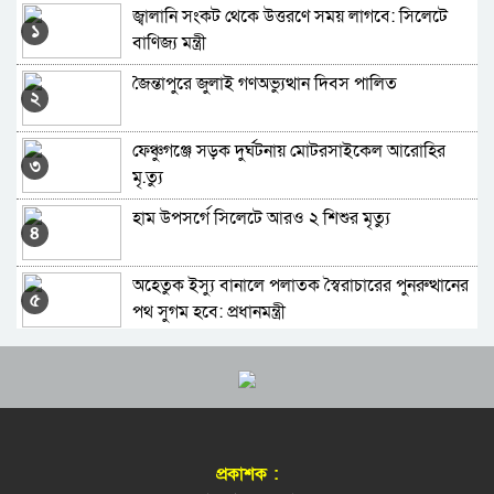
জ্বালানি সংকট থেকে উত্তরণে সময় লাগবে: সিলেটে
হবিগঞ্জে একদিনে ঝরলো আট প্রাণ
১
বাণিজ্য মন্ত্রী
জৈন্তাপুরে জুলাই গণঅভ্যুত্থান দিবস পালিত
সিলেট ও সুনামগঞ্জে বন্যা পরিস্থিতির অবনতির শঙ্কা
২
ফেঞ্চুগঞ্জে সড়ক দুর্ঘটনায় মোটরসাইকেল আরোহির
মোবাইলচোর সিন্ডিকেটের সদস্য আটক, ৩৬টি চোরাই
৩
মৃ.ত্যু
মোবাইল উদ্ধার
হাম উপসর্গে সিলেটে আরও ২ শিশুর মৃত্যু
হবিগঞ্জে আকস্মিক বন্যায়পানিবন্দি অর্ধলক্ষাধিক মানুষ
৪
অহেতুক ইস্যু বানালে পলাতক স্বৈরাচারের পুনরুত্থানের
বিপৎসীমা ছাড়িয়ে সিলেটের ছয় নদীর পানি
৫
পথ সুগম হবে: প্রধানমন্ত্রী
জুলাই হত্যাকাণ্ডের বিচার: ট্রাইব্যুনালে ৬১ জনের সাজা
হবিগঞ্জে দুই বাসের মুখোমুখি সংঘর্ষ নিহত ২, আহত
৬
১৫
ডেঙ্গু রোগী বেশি হবিগঞ্জে কম মৌলভীবাজারে
হবিগঞ্জের সড়কের পাশে কাঁদছিল কন্যাশিশু,
৭
অতঃপর…
প্রকাশক :
সিলেটে জুলাই শহিদ স্মৃতিস্তম্ভে পুষ্পস্তবক অর্পণ
হাসপাতাল থেকে দালাল-দুর্নীতি দূর করতে হবে: জিকে