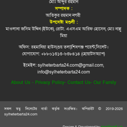
মোঃ আব্দুর রহমান
৮
গউছ
সম্পাদক :
আতিকুর রহমান নগরী
সিটি করপোরেশনের ৪ কর্মকর্তার বিদেশযাত্রায়
বিদ্যুৎস্পৃষ্টে দুই ভাইয়ের মৃত্যু
৯
উপদেষ্টা মণ্ডলী :
নিষেধাজ্ঞা
মাওলানা জসিম উদ্দিন (ইউকে), রোটা. এএসএম আরিফ হোসেন, মোঃ নান্নু
জুলাই গণ-অভ্যুত্থানের চেতনায় বৈষম্যহীন দেশ গড়ার
মিয়া
১০
আহ্বান ভারপ্রাপ্ত রাষ্ট্রপতির
অফিস: রহমানিয়া হাউস(৩য় তলা)শিবগঞ্জ পয়েন্ট,সিলেট।
সিলেট শিক্ষা বোর্ডের নতুন চেয়ারম্যান শহীদুল আলম
১১
যোগাযোগ: +৮৮০১৩১৩-৬৩৮৪১৪ (হোয়াটসঅ্যাপ)
ইমেইল: sylheterbarta24.com@gmail.com,
জুলাই গণঅভ্যুত্থান: ছাত্র-জনতার বিজয়ের দিন আজ
১২
info@sylheterbarta24.com
About Us
-
Privacy Policy
-
Contact Us
-
Our Family
নগর উন্নয়নে সমন্বিতভাবে কাজ করতে হবে:
১৩
উচ্চপর্যায়ের সভায় বাণিজ্যমন্ত্রী
স্বৈরাচারের রেখে যাওয়া ভঙ্গুর রাষ্ট্র পুনর্গঠনে কাজ
১৪
করছে সরকার: প্রধানমন্ত্রী
সকল স্বত্ব সিলেটের বার্তা কর্তৃক সংরক্ষিত। কপিরাইট © 2019-2026
sylheterbarta24.com
সিলেটের বাস টার্মিনাল থেকে সাত জুয়াড়ি আটক
১৫