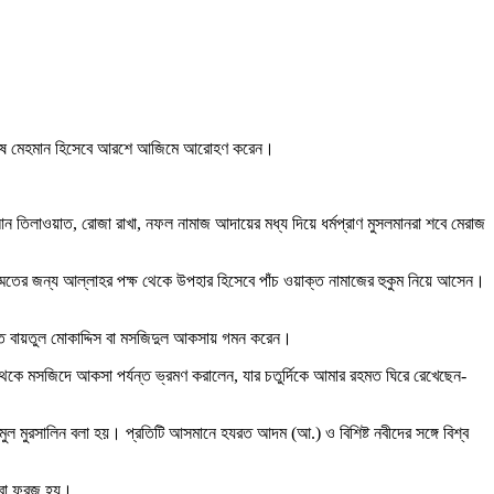
র বিশেষ মেহমান হিসেবে আরশে আজিমে আরোহণ করেন।
ুরআন তিলাওয়াত, রোজা রাখা, নফল নামাজ আদায়ের মধ্য দিয়ে ধর্মপ্রাণ মুসলমানরা শবে মেরাজ
মতের জন্য আল্লাহর পক্ষ থেকে উপহার হিসেবে পাঁচ ওয়াক্ত নামাজের হুকুম নিয়ে আসেন।
্থিত বায়তুল মোকাদ্দিস বা মসজিদুল আকসায় গমন করেন।
ম থেকে মসজিদে আকসা পর্যন্ত ভ্রমণ করালেন, যার চতুর্দিকে আমার রহমত ঘিরে রেখেছেন-
 মুরসালিন বলা হয়। প্রতিটি আসমানে হযরত আদম (আ.) ও বিশিষ্ট নবীদের সঙ্গে বিশ্ব
ক বা ফরজ হয়।