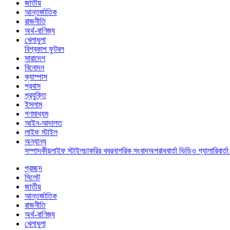
জাতীয়
আন্তর্জাতিক
রাজনীতি
অর্থ-বাণিজ্য
খেলাধুলা
বিশ্বকাপ ফুটবল
সারাদেশ
বিনোদন
ক্যাম্পাস
প্রবাস
প্রযুক্তি
ইসলাম
গণমাধ্যম
আইন-আদালত
লাইফ স্টাইল
অন্যান্য
সম্পাদকীয়
লাইফ স্টাইল
চাকরির খবর
নাগরিক সংবাদ
অপরাধ
বার্তা ভিডিও গ্যালারি
বার্ত
প্রচ্ছদ
সিলেট
জাতীয়
আন্তর্জাতিক
রাজনীতি
অর্থ-বাণিজ্য
খেলাধুলা