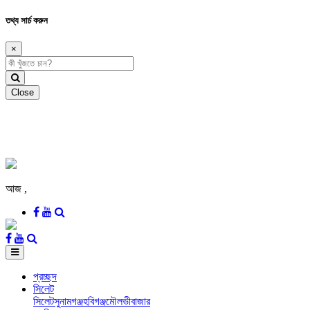
তথ্য সার্চ করুন
×
Close
আজ
,
প্রচ্ছদ
সিলেট
সিলেট
সুনামগঞ্জ
হবিগঞ্জ
মৌলভীবাজার