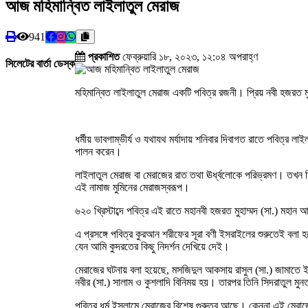
আজ মহিমান্বিত লাইলাতুল মেরাজ
941
প্রকাশিত
ফেব্রুয়ারি ১৮, ২০২৩, ১২:০৪ অপরাহ্ণ
সিলেটের বার্তা ডেস্ক
মহিমান্বিত লাইলাতুল মেরাজ একটি পবিত্র রজনী। প্রিয় নবী হজরত
ধর্মীয় ভাবগাম্ভীর্য ও যথাযথ মর্যাদায় শনিবার দিবাগত রাতে পবিত্র
পালন করেন।
লাইলাতুল মেরাজ বা মেরাজের রাত তথা ঊর্ধ্বলোকে পরিভ্রমণ। তখন
এই নামাজ মুমিনের মেরাজস্বরূপ।
৬২০ খ্রিস্টাব্দে পবিত্র এই রাতে মহানবী হজরত মুহাম্মদ (সা.) ম
এ প্রসঙ্গে পবিত্র কুরআন শরীফের সূরা বণী ইসরাইলের শুরুতেই বলা হ
যেন আমি কুদরতের কিছু নিদর্শন দেখিয়ে দেই।
মেরাজের ঘটনায় বলা হয়েছে, মসজিদুল আকসায় রাসুল (সা.) জামাতে ই
নবীর (সা.) সালাম ও কুশলাদি বিনিময় হয়। তারপর তিনি সিদরাতুল ম
পবিত্র ধর্ম ইসলামে মেরাজের বিশেষ গুরুত্ব আছে। কেননা এই মেরাজে