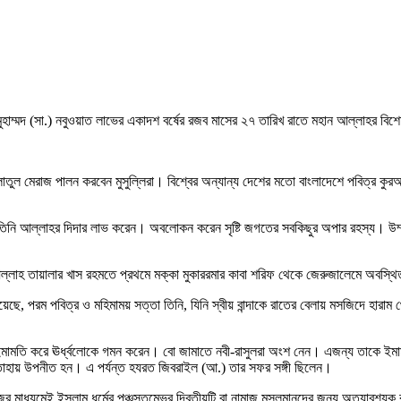
 মুহাম্মদ (সা.) নবুওয়াত লাভের একাদশ বর্ষের রজব মাসের ২৭ তারিখ রাতে মহান আল্লাহ
 লাইলাতুল মেরাজ পালন করবেন মুসুল্লিরা। বিশ্বের অন্যান্য দেশের মতো বাংলাদেশে পবিত্র ক
 তিনি আল্লাহর দিদার লাভ করেন। অবলোকন করেন সৃষ্টি জগতের সবকিছুর অপার রহস্য। উম্
হান আল্লাহ তায়ালার খাস রহমতে প্রথমে মক্কা মুকাররমার কাবা শরিফ থেকে জেরুজালেমে অবস
য়েছে, পরম পবিত্র ও মহিমাময় সত্তা তিনি, যিনি স্বীয় বান্দাকে রাতের বেলায় মসজিদে হারা
মামতি করে ঊর্ধ্বলোকে গমন করেন। বো জামাতে নবী-রাসুলরা অংশ নেন। এজন্য তাকে ইমামুল
ুনতাহায় উপনীত হন। এ পর্যন্ত হযরত জিবরাইল (আ.) তার সফর সঙ্গী ছিলেন।
র মাধ্যমেই ইসলাম ধর্মের পঞ্চস্তম্ভের দ্বিতীয়টি বা নামাজ মুসলমানদের জন্য অত্যাবশ্য