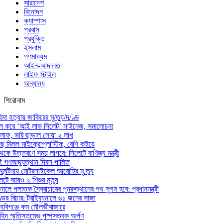
সারাদেশ
বিনোদন
ক্যাম্পাস
প্রবাস
প্রযুক্তি
ইসলাম
গণমাধ্যম
আইন-আদালত
লাইফ স্টাইল
অন্যান্য
শিরোনাম
মা হত্যায় জাকিরের মৃ/ত্যু/দ/ণ্ড
াল করে ‘আই লাভ সিলেট’ সাইনেজ, সমালোচনা
ড় লাফ, ভরি ছাড়াল সোয়া ২ লাখ
ে মিলল মাইক্রোপ্লাস্টিক, বেশি কইয়ে
েকে উত্তরণে সময় লাগবে: সিলেটে বাণিজ্য মন্ত্রী
ই গণঅভ্যুত্থান দিবস পালিত
 দুর্ঘটনায় মোটরসাইকেল আরোহির মৃ.ত্যু
েটে আরও ২ শিশুর মৃত্যু
ালে পলাতক স্বৈরাচারের পুনরুত্থানের পথ সুগম হবে: প্রধানমন্ত্রী
ডের বিচার: ট্রাইব্যুনালে ৬১ জনের সাজা
ি হবিগঞ্জে কম মৌলভীবাজারে
দ স্মৃতিস্তম্ভে পুষ্পস্তবক অর্পণ