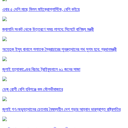
এবার ৫ দেশি মাছে মিলল মাইক্রোপ্লাস্টিক, বেশি কইয়ে
জ্বালানি সংকট থেকে উত্তরণে সময় লাগবে: সিলেটে বাণিজ্য মন্ত্রী
অহেতুক ইস্যু বানালে পলাতক স্বৈরাচারের পুনরুত্থানের পথ সুগম হবে: প্রধানমন্ত্রী
জুলাই হত্যাকাণ্ডের বিচার: ট্রাইব্যুনালে ৬১ জনের সাজা
ডেঙ্গু রোগী বেশি হবিগঞ্জে কম মৌলভীবাজারে
জুলাই গণ-অভ্যুত্থানের চেতনায় বৈষম্যহীন দেশ গড়ার আহ্বান ভারপ্রাপ্ত রাষ্ট্রপতির