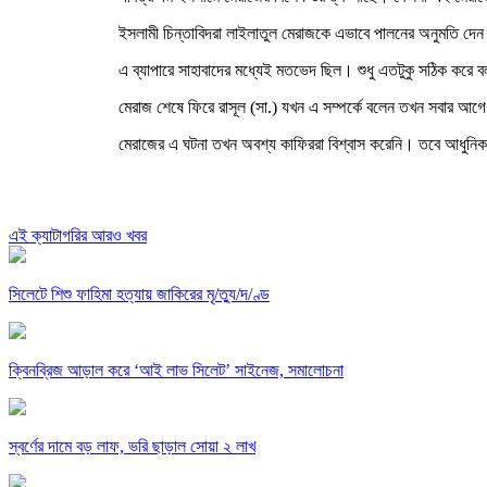
ইসলামী চিন্তাবিদরা লাইলাতুল মেরাজকে এভাবে পালনের অনুমতি দেন
এ ব্যাপারে সাহাবাদের মধ্যেই মতভেদ ছিল। শুধু এতটুকু সঠিক কর
মেরাজ শেষে ফিরে রাসূল (সা.) যখন এ সম্পর্কে বলেন তখন সবার আগ
মেরাজের এ ঘটনা তখন অবশ্য কাফিররা বিশ্বাস করেনি। তবে আধুনিক
এই ক্যাটাগরির আরও খবর
সিলেটে শিশু ফাহিমা হত্যায় জাকিরের মৃ/ত্যু/দ/ণ্ড
ক্বিনব্রিজ আড়াল করে ‘আই লাভ সিলেট’ সাইনেজ, সমালোচনা
স্বর্ণের দামে বড় লাফ, ভরি ছাড়াল সোয়া ২ লাখ