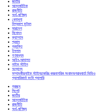
জাতীয়
আন্তর্জাতিক
রাজনীতি
অর্থ-বাণিজ্য
খেলাধুলা
বিশ্বকাপ ফুটবল
সারাদেশ
বিনোদন
ক্যাম্পাস
প্রবাস
প্রযুক্তি
ইসলাম
গণমাধ্যম
আইন-আদালত
লাইফ স্টাইল
অন্যান্য
সম্পাদকীয়
লাইফ স্টাইল
চাকরির খবর
নাগরিক সংবাদ
অপরাধ
বার্তা ভিডিও
গ্যালারি
বার্তা ফটো গ্যালারি
প্রচ্ছদ
সিলেট
জাতীয়
আন্তর্জাতিক
রাজনীতি
অর্থ-বাণিজ্য