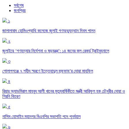
সর্বশেষ
জনপ্রিয়
১
জালালাবাদ হোমিওপ্যাথি কলেজে জুলাই গণঅভ্যুত্থান দিবস পালন
২
জুলাইয়ে ‘গণহত্যার নির্দেশনা ও ষড়যন্ত্র’: ১৪ জনের কল রেকর্ড ট্রাইব্যুনালে
৩
গোলাপগঞ্জে ৭ শহীদ স্মরণে ইত্তেহাদুল হুফফায’র দোয়া মাহফিল
৪
রিয়ার অ্যাডমিরাল মাহবুব আলী খানের মৃত্যুবার্ষিকীতে মন্ত্রী আরিফুল হক চৌধুরীর দোয়া ও
শিরনি বিতরণ
৫
নাসিম হোসাইন মহানগর বিএনপির সভাপতি পদে পুনর্বহাল
৬