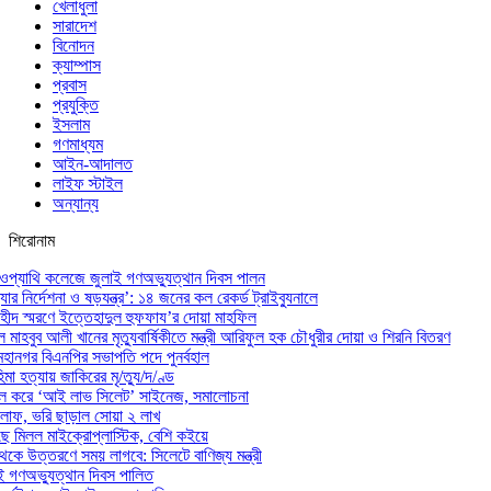
খেলাধুলা
সারাদেশ
বিনোদন
ক্যাম্পাস
প্রবাস
প্রযুক্তি
ইসলাম
গণমাধ্যম
আইন-আদালত
লাইফ স্টাইল
অন্যান্য
শিরোনাম
ওপ্যাথি কলেজে জুলাই গণঅভ্যুত্থান দিবস পালন
র নির্দেশনা ও ষড়যন্ত্র’: ১৪ জনের কল রেকর্ড ট্রাইব্যুনালে
হীদ স্মরণে ইত্তেহাদুল হুফফায’র দোয়া মাহফিল
ল মাহবুব আলী খানের মৃত্যুবার্ষিকীতে মন্ত্রী আরিফুল হক চৌধুরীর দোয়া ও শিরনি বিতরণ
হানগর বিএনপির সভাপতি পদে পুনর্বহাল
মা হত্যায় জাকিরের মৃ/ত্যু/দ/ণ্ড
াল করে ‘আই লাভ সিলেট’ সাইনেজ, সমালোচনা
ড় লাফ, ভরি ছাড়াল সোয়া ২ লাখ
ে মিলল মাইক্রোপ্লাস্টিক, বেশি কইয়ে
েকে উত্তরণে সময় লাগবে: সিলেটে বাণিজ্য মন্ত্রী
ই গণঅভ্যুত্থান দিবস পালিত