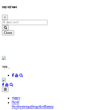
তথ্য সার্চ করুন
×
Close
আজ
,
প্রচ্ছদ
সিলেট
সিলেট
সুনামগঞ্জ
হবিগঞ্জ
মৌলভীবাজার