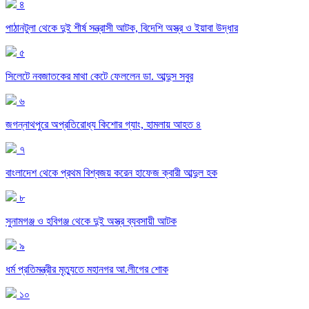
৪
পাঠানটুলা থেকে দুই শীর্ষ সন্ত্রাসী আটক, বিদেশি অস্ত্র ও ইয়াবা উদ্ধার
৫
সিলেটে নবজাতকের মাথা কেটে ফেললেন ডা. আব্দুস সবুর
৬
জগন্নাথপুরে অপ্রতিরোধ্য কিশোর গ্যাং, হামলায় আহত ৪
৭
বাংলাদেশ থেকে প্রথম বিশ্বজয় করেন হাফেজ ক্বারী আব্দুল হক
৮
সুনামগঞ্জ ও হবিগঞ্জ থেকে দুই অস্ত্র ব্যবসায়ী আটক
৯
ধর্ম প্রতিমন্ত্রীর মৃত্যুতে মহানগর আ.লীগের শোক
১০