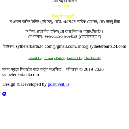
মোঃ আব্দুর রহমান
সম্পাদক :
আতিকুর রহমান নগরী
উপদেষ্টা মণ্ডলী :
মাওলানা জসিম উদ্দিন (ইউকে), রোটা. এএসএম আরিফ হোসেন, মোঃ নান্নু মিয়া
অফিস: রহমানিয়া হাউস(৩য় তলা)শিবগঞ্জ পয়েন্ট,সিলেট।
যোগাযোগ: +৮৮০১৩১৩-৬৩৮৪১৪ (হোয়াটসঅ্যাপ)
ইমেইল: sylheterbarta24.com@gmail.com, info@sylheterbarta24.com
About Us
-
Privacy Policy
-
Contact Us
-
Our Family
সকল স্বত্ব সিলেটের বার্তা কর্তৃক সংরক্ষিত। কপিরাইট © 2019-2026
sylheterbarta24.com
Design & Developed by
positiveit.us