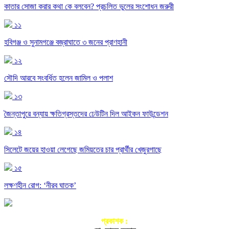
কাতার সোজা করার কথা কে বলবেন? প্রচলিত ভুলের সংশোধন জরুরী
১১
হবিগঞ্জ ও সুনামগঞ্জে বজ্রাঘাতে ৩ জনের প্রাণহানী
১২
সৌদি আরবে সংবর্ধিত হলেন জামিল ও পলাশ
১৩
জৈন্তাপুরে বন্যায় ক্ষতিগ্রস্তদের ঢেউটিন দিল আইকন ফাউন্ডেশন
১৪
সিলেটে জয়ের হাওয়া লেগেছে জমিয়তের চার প্রার্থীর খেজুরগাছে
১৫
লক্ষণহীন রোগ: ‘নীরব ঘাতক’
প্রকাশক :