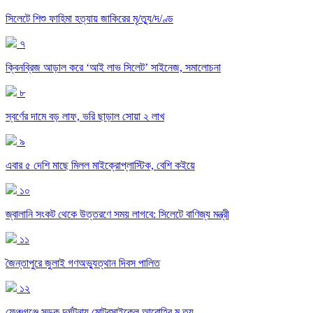
সিলেটে শিশু ফাহিমা হত্যায় জাকিরের মৃ/ত্যু/দ/ণ্ড
৭
ক্বিনব্রিজ আড়াল করে ‘আই লাভ সিলেট’ সাইনেজ, সমালোচনা
৮
স্বর্ণের দামে বড় লাফ, ভরি ছাড়াল সোয়া ২ লাখ
৯
এবার ৫ দেশি মাছে মিলল মাইক্রোপ্লাস্টিক, বেশি কইয়ে
১০
জ্বালানি সংকট থেকে উত্তরণে সময় লাগবে: সিলেটে বাণিজ্য মন্ত্রী
১১
জৈন্তাপুরে জুলাই গণঅভ্যুত্থান দিবস পালিত
১২
ফেঞ্চুগঞ্জে সড়ক দুর্ঘটনায় মোটরসাইকেল আরোহির মৃ.ত্যু