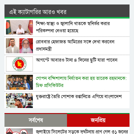
এই ক্যাটাগরির আরও খবর
শিক্ষা-স্বাস্থ্য ও জ্বালানি খাতকে স্বনির্ভর করার
পরিকল্পনা নেওয়া হয়েছে
রোববার হেফাজত আমিরের সঙ্গে দেখা করবেন
প্রধানমন্ত্রী
আগস্টে আবারও টানা ৪ দিনের ছুটি যারা পাবেন
গোপন বন্দিশালায় নির্যাতন করা হয় তারেক রহমানকে:
চিফ প্রসিকিউটর
তারেক রহমানকে গোপন বন্দিশালায় নির্যাতন করা হয় :
যুক্তরাষ্ট্রে তৈরি পোশাক রপ্তানিতে এগিয়ে বাংলাদেশ
চিফ প্রসিকিউটর
ডিসেম্বরের মধ্যে কৃষকদের পূর্ণাঙ্গ তালিকার নির্দেশ
সর্বশেষ
জনপ্রিয়
প্রধানমন্ত্রীর
জুলাইয়ে সিলেটের সড়কে দুর্ঘটনায় প্রাণ গেল ৩১ জনের
জুলাইয়ে ‘গণহত্যার নির্দেশনা ও ষড়যন্ত্র’: ১৪ জনের