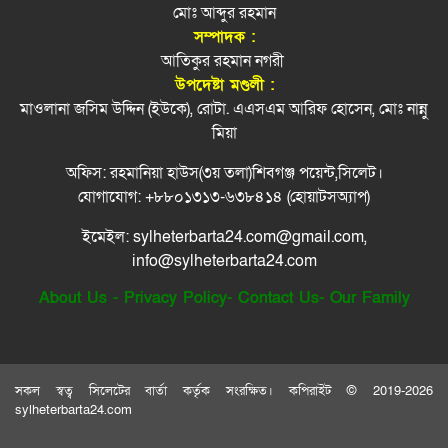
মোঃ আব্দুর রহমান
গোপন বন্দিশালায় নির্যাতন করা হয় তারেক রহমানকে:
সম্পাদক :
নগর উন্নয়নে সমন্বিতভাবে কাজ করতে হবে:
৯
চিফ প্রসিকিউটর
আতিকুর রহমান নগরী
উচ্চপর্যায়ের সভায় বাণিজ্যমন্ত্রী
তারেক রহমানকে গোপন বন্দিশালায় নির্যাতন করা হয় :
উপদেষ্টা মণ্ডলী :
যুক্তরাষ্ট্রে তৈরি পোশাক রপ্তানিতে এগিয়ে বাংলাদেশ
চিফ প্রসিকিউটর
১০
মাওলানা জসিম উদ্দিন (ইউকে), রোটা. এএসএম আরিফ হোসেন, মোঃ নান্নু
মিয়া
সারা দেশে বোমা হামলার আশঙ্কা, পুলিশকে সতর্ক
১১
অফিস: রহমানিয়া হাউস(৩য় তলা)শিবগঞ্জ পয়েন্ট,সিলেট।
থাকার নির্দেশ
যোগাযোগ: +৮৮০১৩১৩-৬৩৮৪১৪ (হোয়াটসঅ্যাপ)
ডিসেম্বরের মধ্যে কৃষকদের পূর্ণাঙ্গ তালিকার নির্দেশ
১২
ইমেইল: sylheterbarta24.com@gmail.com,
প্রধানমন্ত্রীর
info@sylheterbarta24.com
তুরস্ক, সৌদি আরব ও পাকিস্তানের যৌথ প্রতিরক্ষা চুক্তি
১৩
About Us
-
Privacy Policy
-
Contact Us
-
Our Family
স্বাক্ষর
বাউলশিল্পী পেহেলি ভৈরবীর জীবনের শেষ যাত্রা
১৪
সকল স্বত্ব সিলেটের বার্তা কর্তৃক সংরক্ষিত। কপিরাইট © 2019-2026
নতুন কোনো ফ্যাসিবাদকে মাথাচাড়া দিয়ে উঠতে
১৫
sylheterbarta24.com
দেওয়া হবে না: ছাত্র জমিয়ত