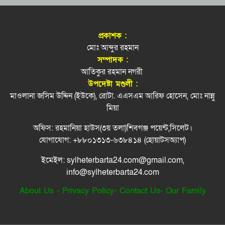
জালালাবাদ হোমিওপ্যাথি কলেজে জুলাই গণঅভ্যুত্থান
সিলেটে বিরল রোগে আক্রান্ত ‘আয়াত’, বাঁচতে প্রয়োজন
৭
দিবস পালন
২২ কোটি টাকা!
প্রকাশক :
জুলাইয়ে ‘গণহত্যার নির্দেশনা ও ষড়যন্ত্র’: ১৪ জনের
কোন রান্নায় পেঁয়াজ কাটবেন যেভাবে
মোঃ আব্দুর রহমান
৮
কল রেকর্ড ট্রাইব্যুনালে
সম্পাদক :
আতিকুর রহমান নগরী
গোলাপগঞ্জে ৭ শহীদ স্মরণে ইত্তেহাদুল হুফফায’র দোয়া
‘স্বামীর পায়ের নিচে স্ত্রীর বেহেশত’ এটি কি হাদিস?
৯
উপদেষ্টা মণ্ডলী :
মাহফিল
মাওলানা জসিম উদ্দিন (ইউকে), রোটা. এএসএম আরিফ হোসেন, মোঃ নান্নু
রিয়ার অ্যাডমিরাল মাহবুব আলী খানের মৃত্যুবার্ষিকীতে
মিয়া
১০
মন্ত্রী আরিফুল হক চৌধুরীর দোয়া ও শিরনি বিতরণ
অফিস: রহমানিয়া হাউস(৩য় তলা)শিবগঞ্জ পয়েন্ট,সিলেট।
নাসিম হোসাইন মহানগর বিএনপির সভাপতি পদে
১১
যোগাযোগ: +৮৮০১৩১৩-৬৩৮৪১৪ (হোয়াটসঅ্যাপ)
পুনর্বহাল
ইমেইল: sylheterbarta24.com@gmail.com,
সিলেটে শিশু ফাহিমা হত্যায় জাকিরের মৃ/ত্যু/দ/ণ্ড
১২
info@sylheterbarta24.com
About Us
-
Privacy Policy
-
Contact Us
-
Our Family
ক্বিনব্রিজ আড়াল করে ‘আই লাভ সিলেট’ সাইনেজ,
১৩
সমালোচনা