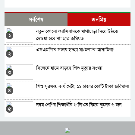
ঈদের খাবারে সতর্ক থাকা চাই
সর্বশেষ
জনপ্রিয়
নতুন কোনো ফ্যাসিবাদকে মাথাচাড়া দিয়ে উঠতে
প্রতিদিন ৩০ মিনিট যে কাজ করলে বদলে যেতে পারে
১
দেওয়া হবে না: ছাত্র জমিয়ত
জীবন
এসএমপি’র সভায় হ’ত্যা মা/মলা/র আসামিরা!
পায়ে যে ৪ লক্ষণ দেখলে দ্রুত ডায়াবেটিস টেস্ট
২
করবেন
সিলেটে হামে বাড়ছে শিশু মৃত্যুর সংখ্যা
ফেসবুকজুড়ে ভুয়া চিকিৎসকের পরামর্শ, ক্ষতিকর
৩
ভেষজ ওষুধ বাণিজ্যের হাট
শিশু সুরক্ষায় ব্যর্থ মেটা, ১১ হাজার কোটি টাকা জরিমানা
বিষন্নতায় ভুগছেন, বাদাম চিবোতে থাকুন
৪
নবম শ্রেণির শিক্ষার্থীর গু’লি’তে নিহত স্কুলের ৬ জন
তাপপ্রবাহে জনজীবনে নাভিশ্বাস
৫
সিলেটে ভয়াবহ দুর্ঘটনা, শিশুসহ নিহত ৮
শখ আর ভালবাসা থেকে ‘শিশির’ এখন পাখি খামারি
৬