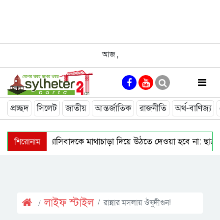
আজ
,
প্রচ্ছদ
সিলেট
জাতীয়
আন্তর্জাতিক
রাজনীতি
অর্থ-বাণিজ্য
শিরোনাম
নতুন কোনো ফ্যাসিবাদকে মাথাচাড়া দিয়ে উঠতে দেওয়া হবে না: ছাত্
নাসিম হোসাইন মহানগর বিএনপির সভাপতি পদে পুনর্বহাল
সি
সিলেটে জুলাই শহিদ স্মৃতিস্তম্ভে পুষ্পস্তবক অর্পণ
সিটি করপোরেশ
লাইফ স্টাইল
রান্নার মসলায় ঔষুদীগুন!