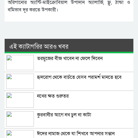
অরিগানোর অ্যান্টি-মাইক্রোবিয়াল উপাদান অ্যালার্জি, ফ্লু, ঠান্ডা ও
বমিভাব দূর করতে উপকারী।
এই ক্যাটাগরির আরও খবর
তরমুজের বীজ খাবেন না ফেলে দিবেন
হৃদরোগ থেকে বাচঁতে যেসব পরামর্শ মানতে হবে
নখের ক্ষত গুরুতর
কুরবানীর আগে নখ চুল না কাটা
ঈদের নামাজ থেকে যা শিখবে আপনার সন্তান