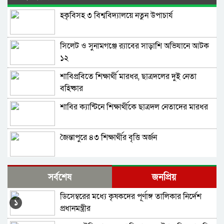
হকৃবিসহ ৩ বিশ্ববিদ্যালয়ে নতুন উপাচার্য
সিলেট ও সুনামগঞ্জে র‌্যাবের সাড়াশি অভিযানে আটক
১২
শাবিপ্রবিতে শিক্ষার্থী মারধর, ছাত্রদলের দুই নেতা
বহিষ্কার
শাবির ক্যান্টিনে শিক্ষার্থীকে ছাত্রদল নেতাদের মারধর
জৈন্তাপুরে ৪৩ শিক্ষার্থীর বৃত্তি অর্জন
কিশোর অপরাধ ও আমাদের সমাজ
সর্বশেষ
জনপ্রিয়
ডিসেম্বরের মধ্যে কৃষকদের পূর্ণাঙ্গ তালিকার নির্দেশ
দায়িত্ব গ্রহণ করলেন সিলেটের নতুন জেলা প্রশাসক
১
প্রধানমন্ত্রীর
আব্দুল্লাহ আল মামুন