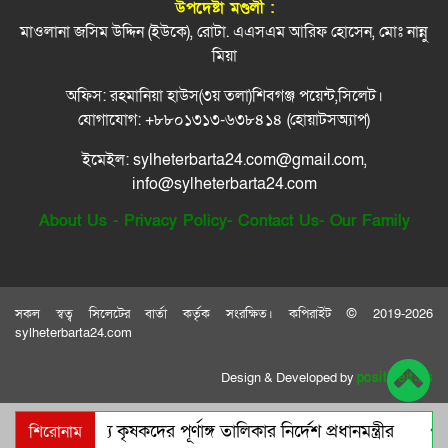
উপদেষ্টা মণ্ডলী :
মাওলানা জসিম উদ্দিন (ইউকে), রোটা. এএসএম আরিফ হোসেন, মোঃ নান্নু
জালালাবাদ হোমিওপ্যাথি কলেজে জুলাই গণঅভ্যুত্থান
মিয়া
১০
দিবস পালন
অফিস: রহমানিয়া হাউস(৩য় তলা)শিবগঞ্জ পয়েন্ট,সিলেট।
জুলাইয়ে ‘গণহত্যার নির্দেশনা ও ষড়যন্ত্র’: ১৪ জনের
১১
যোগাযোগ: +৮৮০১৩১৩-৬৩৮৪১৪ (হোয়াটসঅ্যাপ)
কল রেকর্ড ট্রাইব্যুনালে
ইমেইল: sylheterbarta24.com@gmail.com,
গোলাপগঞ্জে ৭ শহীদ স্মরণে ইত্তেহাদুল হুফফায’র দোয়া
১২
info@sylheterbarta24.com
মাহফিল
About Us
-
Privacy Policy
-
Contact Us
-
Our Family
রিয়ার অ্যাডমিরাল মাহবুব আলী খানের মৃত্যুবার্ষিকীতে
১৩
মন্ত্রী আরিফুল হক চৌধুরীর দোয়া ও শিরনি বিতরণ
নাসিম হোসাইন মহানগর বিএনপির সভাপতি পদে
১৪
পুনর্বহাল
সকল স্বত্ব সিলেটের বার্তা কর্তৃক সংরক্ষিত। কপিরাইট © 2019-2026
sylheterbarta24.com
সিলেটে শিশু ফাহিমা হত্যায় জাকিরের মৃ/ত্যু/দ/ণ্ড
১৫
Design & Developed by
positiveit.us
শিরোনাম
ডিসেম্বরের মধ্যে কৃষকদের পূর্ণাঙ্গ তালিকার নির্দেশ প্রধানমন্ত্রীর