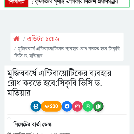
শিরোনাম
ডিসেম্বরের মধ্যে কৃষকদের পূর্ণাঙ্গ তালিকার নির্দেশ প্রধানমন্ত্রীর
গোলাপগঞ্জে ৭ শহীদ স্মরণে ইত্তেহাদুল হুফফায’র দোয়া মাহফিল
অহেতুক ইস্যু বানালে পলাতক স্বৈরাচারের পুনরুত্থানের পথ সুগম হবে: প্র
এডিটর চয়েজ
মুজিববর্ষে এন্টিবায়োটিকের ব্যবহার রোধ করতে হবে:সিকৃবি
ভিসি ড. মতিয়ার
মুজিববর্ষে এন্টিবায়োটিকের ব্যবহার
রোধ করতে হবে:সিকৃবি ভিসি ড.
মতিয়ার
230
সিলেটের বার্তা ডেস্ক