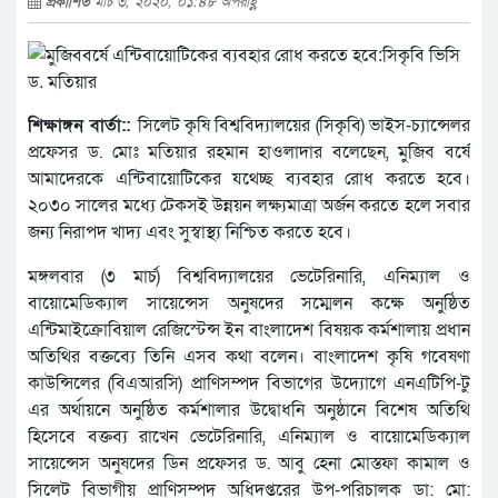
প্রকাশিত
মার্চ ৩, ২০২০, ০১:৪৮ অপরাহ্ণ
শিক্ষাঙ্গন বার্তা::
সিলেট কৃষি বিশ্ববিদ্যালয়ের (সিকৃবি) ভাইস-চ্যান্সেলর
প্রফেসর ড. মোঃ মতিয়ার রহমান হাওলাদার বলেছেন, মুজিব বর্ষে
আমাদেরকে এন্টিবায়োটিকের যথেচ্ছ ব্যবহার রোধ করতে হবে।
২০৩০ সালের মধ্যে টেকসই উন্নয়ন লক্ষ্যমাত্রা অর্জন করতে হলে সবার
জন্য নিরাপদ খাদ্য এবং সুস্বাস্থ্য নিশ্চিত করতে হবে।
মঙ্গলবার (৩ মার্চ) বিশ্ববিদ্যালয়ের ভেটেরিনারি, এনিম্যাল ও
বায়োমেডিক্যাল সায়েন্সেস অনুষদের সম্মেলন কক্ষে অনুষ্ঠিত
এন্টিমাইক্রোবিয়াল রেজিস্টেন্স ইন বাংলাদেশ বিষয়ক কর্মশালায় প্রধান
অতিথির বক্তব্যে তিনি এসব কথা বলেন। বাংলাদেশ কৃষি গবেষণা
কাউন্সিলের (বিএআরসি) প্রাণিসম্পদ বিভাগের উদ্যোগে এনএটিপি-টু
এর অর্থায়নে অনুষ্ঠিত কর্মশালার উদ্বোধনি অনুষ্ঠানে বিশেষ অতিথি
হিসেবে বক্তব্য রাখেন ভেটেরিনারি, এনিম্যাল ও বায়োমেডিক্যাল
সায়েন্সেস অনুষদের ডিন প্রফেসর ড. আবু হেনা মোস্তফা কামাল ও
সিলেট বিভাগীয় প্রাণিসম্পদ অধিদপ্তরের উপ-পরিচালক ডা: মো: