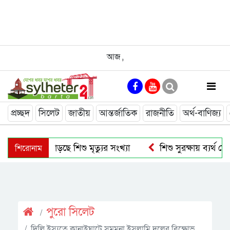
আজ
,
প্রচ্ছদ
সিলেট
জাতীয়
আন্তর্জাতিক
রাজনীতি
অর্থ-বাণিজ্য
শিরোনাম
সিলেটে হামে বাড়ছে শিশু মৃত্যুর সংখ্যা
শিশু সুরক্ষায় ব্যর্থ 
স্বর্ণের দামে বড় লাফ, ভরি ছাড়াল সোয়া ২ লাখ
এবার ৫ দেশি 
জুলাই গণ-অভ্যুত্থানের চেতনায় বৈষম্যহীন দেশ গড়ার আহ্বান ভারপ্রাপ্ত র
পুরাে সিলেট
দিল্লি ইস্যুতে কানাইঘাটে সমমনা ইসলামি দলের বিক্ষোভ