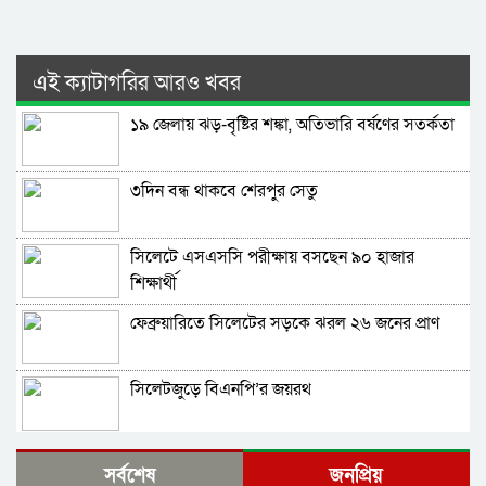
এই ক্যাটাগরির আরও খবর
১৯ জেলায় ঝড়-বৃষ্টির শঙ্কা, অতিভারি বর্ষণের সতর্কতা
৩দিন বন্ধ থাকবে শেরপুর সেতু
সিলেটে এসএসসি পরীক্ষায় বসছেন ৯০ হাজার
শিক্ষার্থী
ফেব্রুয়ারিতে সিলেটের সড়কে ঝরল ২৬ জনের প্রাণ
সিলেটজুড়ে বিএনপি’র জয়রথ
সিলেটে বিভাগে সবচেয়ে বেশী ঝুঁকিপূর্ণ ভোটকেন্দ্র
সর্বশেষ
জনপ্রিয়
সুনামগঞ্জে, কম সিলেটে