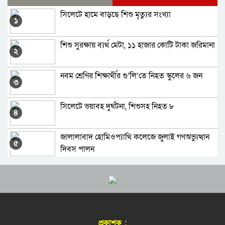
সিলেটে হামে বাড়ছে শিশু মৃত্যুর সংখ্যা
সিলেটে সহকারি রিটার্নিং কর্মকর্তার দায়িত্ব পালন
১
করবেন যারা
শিশু সুরক্ষায় ব্যর্থ মেটা, ১১ হাজার কোটি টাকা জরিমানা
সিলেটের ১৯টি আসনে খেলাফত মজলিসের প্রার্থী
২
ঘোষণা
নবম শ্রেণির শিক্ষার্থীর গু’লি’তে নিহত স্কুলের ৬ জন
নাসীহা ফাউন্ডেশন এর কুরআন শিক্ষা কোর্সের ফলাফল
৩
ও পুরস্কার বিতরণ সম্পন্ন
সিলেটে ভয়াবহ দুর্ঘটনা, শিশুসহ নিহত ৮
সিলেটে জামায়াতের আমীর হলেন যারা
৪
জালালাবাদ হোমিওপ্যাথি কলেজে জুলাই গণঅভ্যুত্থান
যৌথ অভিযানে মাদকদ্রব্য, অস্ত্র ও মুদ্রা জব্দ
৫
দিবস পালন
জুলাইয়ে ‘গণহত্যার নির্দেশনা ও ষড়যন্ত্র’: ১৪ জনের
সিলেট-সুনামগঞ্জ সড়ক অবরোধ করলো কোটা বিরোধী
৬
কল রেকর্ড ট্রাইব্যুনালে
আন্দোলনকারীরা
গোলাপগঞ্জে ৭ শহীদ স্মরণে ইত্তেহাদুল হুফফায’র দোয়া
মাগফিরাত দশকে যেসব দোয়া বেশী পড়বেন
৭
মাহফিল
প্রকাশক :