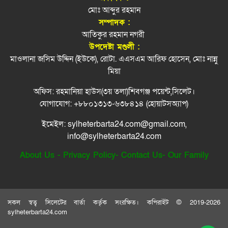
রিয়ার অ্যাডমিরাল মাহবুব আলী খানের মৃত্যুবার্ষিকীতে
ফের জৈন্তাপুরে সড়ক দুর্ঘটনা, নিহত ১
মোঃ আব্দুর রহমান
৮
মন্ত্রী আরিফুল হক চৌধুরীর দোয়া ও শিরনি বিতরণ
সম্পাদক :
আতিকুর রহমান নগরী
নাসিম হোসাইন মহানগর বিএনপির সভাপতি পদে
পরিকল্পনামন্ত্রী মান্নানের বাড়ি-ঘর-ফ্ল্যাট নেই
৯
উপদেষ্টা মণ্ডলী :
পুনর্বহাল
মাওলানা জসিম উদ্দিন (ইউকে), রোটা. এএসএম আরিফ হোসেন, মোঃ নান্নু
সিলেটে শিশু ফাহিমা হত্যায় জাকিরের মৃ/ত্যু/দ/ণ্ড
মিয়া
১০
অফিস: রহমানিয়া হাউস(৩য় তলা)শিবগঞ্জ পয়েন্ট,সিলেট।
ক্বিনব্রিজ আড়াল করে ‘আই লাভ সিলেট’ সাইনেজ,
১১
যোগাযোগ: +৮৮০১৩১৩-৬৩৮৪১৪ (হোয়াটসঅ্যাপ)
সমালোচনা
ইমেইল: sylheterbarta24.com@gmail.com,
স্বর্ণের দামে বড় লাফ, ভরি ছাড়াল সোয়া ২ লাখ
১২
info@sylheterbarta24.com
About Us
-
Privacy Policy
-
Contact Us
-
Our Family
এবার ৫ দেশি মাছে মিলল মাইক্রোপ্লাস্টিক, বেশি
১৩
কইয়ে
জ্বালানি সংকট থেকে উত্তরণে সময় লাগবে: সিলেটে
১৪
বাণিজ্য মন্ত্রী
সকল স্বত্ব সিলেটের বার্তা কর্তৃক সংরক্ষিত। কপিরাইট © 2019-2026
sylheterbarta24.com
জৈন্তাপুরে জুলাই গণঅভ্যুত্থান দিবস পালিত
১৫