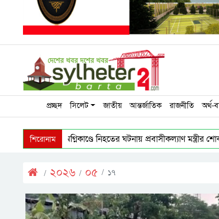
প্রচ্ছদ
সিলেট
জাতীয়
আন্তর্জাতিক
রাজনীতি
অর্থ-ব
শিরোনাম
সৌদি আরবে অগ্নিকাণ্ডে নিহতের ঘটনায় প্রবাসীকল্যাণ মন্ত্রীর শ
মৌলভীবাজারে বিএসএফ’র গুলিতে যুবক নিহত
জুলাইয়
২০২৬
০৫
১৭
ডিসেম্বরের মধ্যে কৃষকদের পূর্ণাঙ্গ তালিকার নির্দেশ প্রধানমন্ত্রীর