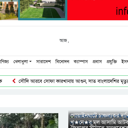
আজ
,
াণিজ্য
খেলাধুলা
সারাদেশ
বিনোদন
ক্যাম্পাস
প্রবাস
প্রযুক্তি
ইস
োক
সৌদি আরবে সোফা কারখানায় আগুন, সাত বাংলাদেশির মৃত্য
ে সিলেটের সড়কে দুর্ঘটনায় প্রাণ গেল ৩১ জনের
ওসমানীনগরে বা
তুরস্ক, সৌদি আরব ও পাকিস্তানের যৌথ প্রতিরক্ষা চুক্তি স্বাক্ষর
গোয়াইনঘাটে চাঞ্চল্যকর দাদ
খু★নে★র মূল আসামি আট