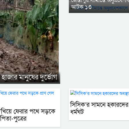
জৈন্তাপুর সীমান্তে অনুপ্রবে
আটক ১৩
 হাজার মানুষের দুর্ভোগ
সিসিক’র সামনে হকারদের 
দেখিয়ে ফেরার পথে সড়কে
ধর্মঘট
 পিতা-পুত্রের