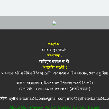
প্রকাশক :
মোঃ আব্দুর রহমান
সম্পাদক :
আতিকুর রহমান নগরী
উপদেষ্টা মণ্ডলী :
মাওলানা জসিম উদ্দিন (ইউকে), রোটা. এএসএম আরিফ হোসেন, মোঃ নান্নু মিয়া
অফিস: রহমানিয়া হাউস(৩য় তলা)শিবগঞ্জ পয়েন্ট,সিলেট।
যোগাযোগ: +৮৮০১৩১৩-৬৩৮৪১৪ (হোয়াটসঅ্যাপ)
মেইল: sylheterbarta24.com@gmail.com, info@sylheterbarta24.c
About Us
-
Privacy Policy
-
Contact Us
-
Our Family