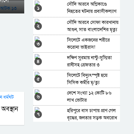
শকালে
সৌদি আরবে অগ্নিকাণ্ডে
১
নিহতের ঘটনায় প্রবাসীকল্যাণ
মন্ত্রীর শোক
সৌদি আরবে সোফা কারখানায়
২
আগুন, সাত বাংলাদেশির মৃত্যু
সিলেটে একজনের শরীরে
৩
করোনা ভাইরাস!
দক্ষিণ সুরমায় নান্টু-সুস্মিতা
৪
রানীসহ গ্রেফতার ৩
সিলেটে বিদ্যুৎস্পৃষ্ট হয়ে
৫
সিসিক কর্মীর মৃ/ত্যু
দেশে সংখ্যা ১২ কোটি ৮৬
৬
লাখ ভোটার
অবস্থান
হরিপুরে বাস চাপায় প্রাণ গেল
৭
বৃদ্ধের, জনতার সড়ক অবরোধ
সালমান শাহ হ/ত্যা মা/ম/লা/য়
৮