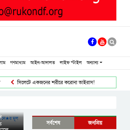
লাম
গণমাধ্যম
আইন-আদালত
লাইফ স্টাইল
অন্যান্য
ু
সিলেটে একজনের শরীরে করোনা ভাইরাস!
দক্ষিণ সুর
স দুর্ঘটনায় তদন্ত কমিটি গঠন
সিলেটে আইসিইউ না পাওয়ায় 
বাউলশিল্পী পেহেলি ভৈরবীর জীবনের শেষ যাত্রা
নতুন কোন
ি
সর্বশেষ
জনপ্রিয়
ক