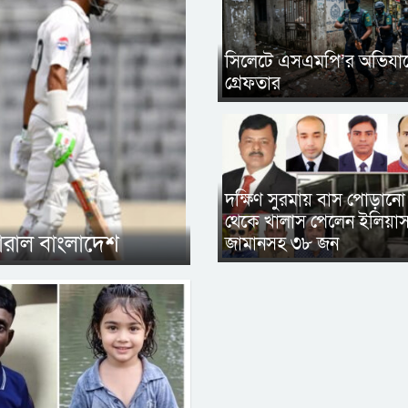
সিলেটে এসএমপি’র অভিযা
গ্রেফতার
দক্ষিণ সুরমায় বাস পোড়ানো
থেকে খালাস পেলেন ইলিয়া
হারাল বাংলাদেশ
জামানসহ ৩৮ জন