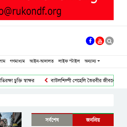
লাম
গণমাধ্যম
আইন-আদালত
লাইফ স্টাইল
অন্যান্য
ুক্তি স্বাক্ষর
বাউলশিল্পী পেহেলি ভৈরবীর জীবনের শেষ যাত্রা
সর্বশেষ
জনপ্রিয়