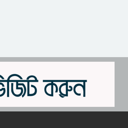
শিশু সুরক্ষায় ব্যর্থ মেটা, ১১
৮
হাজার কোটি টাকা জরিমানা
নবম শ্রেণির শিক্ষার্থীর গু’লি’তে
৯
নিহত স্কুলের ৬ জন
সিলেটে ভয়াবহ দুর্ঘটনা,
১০
শিশুসহ নিহত ৮
জালালাবাদ হোমিওপ্যাথি
১১
কলেজে জুলাই গণঅভ্যুত্থান
দিবস পালন
জুলাইয়ে ‘গণহত্যার নির্দেশনা
১২
ও ষড়যন্ত্র’: ১৪ জনের কল
রেকর্ড ট্রাইব্যুনালে
গোলাপগঞ্জে ৭ শহীদ স্মরণে
১৩
ইত্তেহাদুল হুফফায’র দোয়া
মাহফিল
রিয়ার অ্যাডমিরাল মাহবুব
১৪
আলী খানের মৃত্যুবার্ষিকীতে