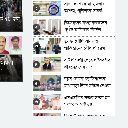
সারা দেশে বোমা হামলার
১
আশঙ্কা, পুলিশকে সতর্ক
থাকার নির্দেশ
নে ৫৮ জন
ডিসেম্বরের মধ্যে কৃষকদের
২
পূর্ণাঙ্গ তালিকার নির্দেশ
প্রধানমন্ত্রীর
তুরস্ক, সৌদি আরব ও
৩
পাকিস্তানের যৌথ প্রতিরক্ষা
চুক্তি স্বাক্ষর
বাউলশিল্পী পেহেলি ভৈরবীর
 মামলা
৪
জীবনের শেষ যাত্রা
স-
নতুন কোনো ফ্যাসিবাদকে
৫
মাথাচাড়া দিয়ে উঠতে দেওয়া
হবে না: ছাত্র জমিয়ত
এসএমপি’র সভায় হ’ত্যা মা/
৬
মলা/র আসামিরা!
সিলেটে হামে বাড়ছে শিশু
৭
মৃত্যুর সংখ্যা