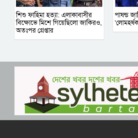
শিশু ফাহিমা হত্যা: এলাকাবাসীর
পাষন্ড জা
বিক্ষোভে মিশে গিয়েছিলো জাকিরও,
‘লোমহর্ষক
অতঃপর গ্রেপ্তার