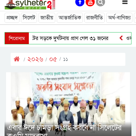
প্রচ্ছদ
সিলেট
জাতীয়
আন্তর্জাতিক
রাজনীতি
অর্থ-বাণিজ্য
শিরোনাম
জুলাইয়ে সিলেটের সড়কে দুর্ঘটনায় প্রাণ গেল ৩১ জনের
ওসমান
বাউলশিল্পী পেহেলি ভৈরবীর জীবনের শেষ যাত্রা
নতুন কোনো ফ
২০২৬
০৫
১১
নাসিম হোসাইন মহানগর বিএনপির সভাপতি পদে পুনর্বহাল
সি
এবার ঈদে চামড়া সংগ্রহ করবে না সিলেটের