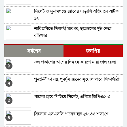
সিলেট ও সুনামগঞ্জে র‌্যাবের সাড়াশি অভিযানে আটক
১২
শাবিপ্রবিতে শিক্ষার্থী মারধর, ছাত্রদলের দুই নেতা
বহিষ্কার
শাবির ক্যান্টিনে শিক্ষার্থীকে ছাত্রদল নেতাদের মারধর
সর্বশেষ
জনপ্রিয়
ফল প্রকাশের আগের দিন যে কারণে মারা গেল রেজা
জৈন্তাপুরে ৪৩ শিক্ষার্থীর বৃত্তি অর্জন
১
পুনঃনিরীক্ষা নয়, পুনর্মূল্যায়নের সুযোগ পাবে শিক্ষার্থীরা
কিশোর অপরাধ ও আমাদের সমাজ
২
পাসের হারে পিছিয়ে সিলেট, এগিয়ে জিপিএ৫-এ
দায়িত্ব গ্রহণ করলেন সিলেটের নতুন জেলা প্রশাসক
৩
আব্দুল্লাহ আল মামুন
সিলেটে এসএসসি পাসের হার ৫৮.৩৩ শতাংশ
মাজারের দানবাক্সে পাওয়া গেল প্রধানমন্ত্রীর উদ্দেশ্যে
৪
খোলা চিঠি