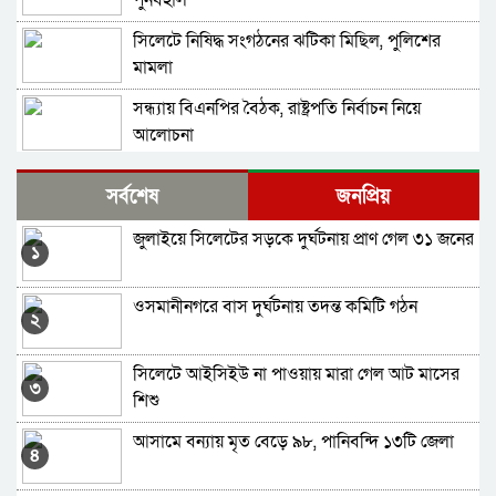
সিলেটে নিষিদ্ধ সংগঠনের ঝটিকা মিছিল, পুলিশের
মামলা
সন্ধ্যায় বিএনপির বৈঠক, রাষ্ট্রপতি নির্বাচন নিয়ে
আলোচনা
শেখ হাসিনা ভুলের কাফফারা দিয়েছেন, তারেক
সর্বশেষ
জনপ্রিয়
রহমানকেও দিতে হবে: পাটোয়ারী
জুলাইয়ে সিলেটের সড়কে দুর্ঘটনায় প্রাণ গেল ৩১ জনের
৬ মাসে প্রাণ গেল বিএনপির ৩৮ নেতাকর্মীর
১
ওসমানীনগরে বাস দুর্ঘটনায় তদন্ত কমিটি গঠন
তারেক রহমান রাজনৈতিক সংস্কৃতিকে অপসংস্কৃতির
২
দিকে ঠেলে দিচ্ছেন: সিলেটে পাটওয়ারী
সিলেটে আইসিইউ না পাওয়ায় মারা গেল আট মাসের
পাটওয়ারী আবারও আবোল তাবোল বকা শুরু করেছে
৩
শিশু
: রাশেদ খাঁন
আসামে বন্যায় মৃত বেড়ে ৯৮, পানিবন্দি ১৩টি জেলা
শেখ হাসিনা ভারতে বসে রাজনীতি করতে পারবেন না
৪