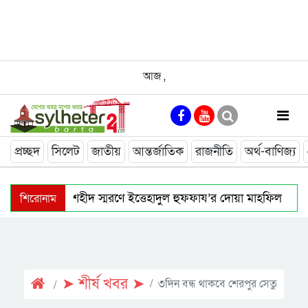
আজ
,
প্রচ্ছদ
সিলেট
জাতীয়
আন্তর্জাতিক
রাজনীতি
অর্থ-বাণিজ্য
শিরোনাম
গোলাপগঞ্জে ৭ শহীদ স্মরণে ইত্তেহাদুল হুফফায’র দোয়া মাহফিল
অহেতুক ইস্যু বানালে পলাতক স্বৈরাচারের পুনরুত্থানের পথ সুগম হবে: প্র
বৃদ্ধাশ্রম: সিলেটের অসহায় ও নিঃসঙ্গ মানুষের নিরাপদ আশ্রয়স্থল হোক
➤ শীর্ষ খবর ➤
৩দিন বন্ধ থাকবে শেরপুর সেতু