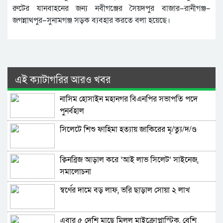
রুটের যানবাহনের জন্য নবীগঞ্জের সৈয়দপুর বাজার–রানীগঞ্জ–
জগন্নাথপুর–সুনামগঞ্জ সড়ক ব্যবহার করতে বলা হয়েছে।
এই ক্যাটাগরির আরও খবর
নাসিম হোসাইন মহানগর বিএনপির সভাপতি পদে
পুনর্বহাল
সিলেটে শিশু ফাহিমা হত্যায় জাকিরের মৃ/ত্যু/দ/ণ্ড
ক্বিনব্রিজ আড়াল করে ‘আই লাভ সিলেট’ সাইনেজ,
সমালোচনা
স্বর্ণের দামে বড় লাফ, ভরি ছাড়াল সোয়া ২ লাখ
এবার ৫ দেশি মাছে মিলল মাইক্রোপ্লাস্টিক, বেশি