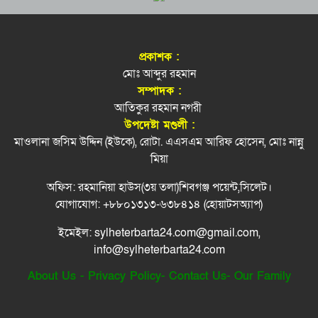
এবার ৫ দেশি মাছে মিলল মাইক্রোপ্লাস্টিক, বেশি
সিলেটের বাস টার্মিনাল থেকে সাত জুয়াড়ি আটক
৭
কইয়ে
প্রকাশক :
জ্বালানি সংকট থেকে উত্তরণে সময় লাগবে: সিলেটে
সিলেটে ডিবি পরিচয়ে অপহরণের চেষ্টা, আটক ১
মোঃ আব্দুর রহমান
৮
বাণিজ্য মন্ত্রী
সম্পাদক :
আতিকুর রহমান নগরী
জৈন্তাপুরে জুলাই গণঅভ্যুত্থান দিবস পালিত
আগস্টের শেষ সপ্তাহে মালয়েশিয়ার শ্রমবাজার খুলবে
৯
উপদেষ্টা মণ্ডলী :
মাওলানা জসিম উদ্দিন (ইউকে), রোটা. এএসএম আরিফ হোসেন, মোঃ নান্নু
ফেঞ্চুগঞ্জে সড়ক দুর্ঘটনায় মোটরসাইকেল আরোহির
মিয়া
১০
মৃ.ত্যু
অফিস: রহমানিয়া হাউস(৩য় তলা)শিবগঞ্জ পয়েন্ট,সিলেট।
হাম উপসর্গে সিলেটে আরও ২ শিশুর মৃত্যু
১১
যোগাযোগ: +৮৮০১৩১৩-৬৩৮৪১৪ (হোয়াটসঅ্যাপ)
ইমেইল: sylheterbarta24.com@gmail.com,
অহেতুক ইস্যু বানালে পলাতক স্বৈরাচারের পুনরুত্থানের
১২
info@sylheterbarta24.com
পথ সুগম হবে: প্রধানমন্ত্রী
About Us
-
Privacy Policy
-
Contact Us
-
Our Family
জুলাই হত্যাকাণ্ডের বিচার: ট্রাইব্যুনালে ৬১ জনের সাজা
১৩