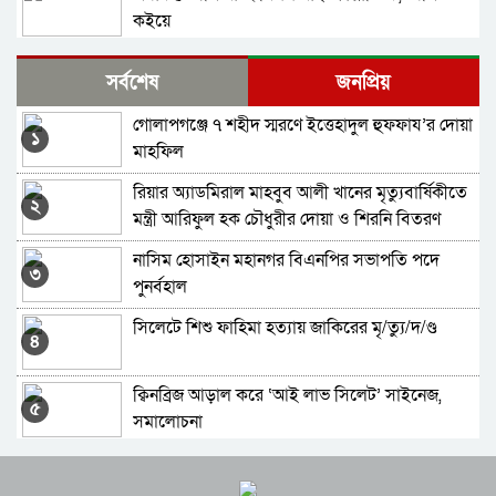
কইয়ে
জ্বালানি সংকট থেকে উত্তরণে সময় লাগবে: সিলেটে
সর্বশেষ
জনপ্রিয়
বাণিজ্য মন্ত্রী
গোলাপগঞ্জে ৭ শহীদ স্মরণে ইত্তেহাদুল হুফফায’র দোয়া
অহেতুক ইস্যু বানালে পলাতক স্বৈরাচারের পুনরুত্থানের
১
মাহফিল
পথ সুগম হবে: প্রধানমন্ত্রী
রিয়ার অ্যাডমিরাল মাহবুব আলী খানের মৃত্যুবার্ষিকীতে
জুলাই হত্যাকাণ্ডের বিচার: ট্রাইব্যুনালে ৬১ জনের সাজা
২
মন্ত্রী আরিফুল হক চৌধুরীর দোয়া ও শিরনি বিতরণ
নাসিম হোসাইন মহানগর বিএনপির সভাপতি পদে
ডেঙ্গু রোগী বেশি হবিগঞ্জে কম মৌলভীবাজারে
৩
পুনর্বহাল
সিলেটে শিশু ফাহিমা হত্যায় জাকিরের মৃ/ত্যু/দ/ণ্ড
জুলাই গণঅভ্যুত্থান: ছাত্র-জনতার বিজয়ের দিন আজ
৪
ক্বিনব্রিজ আড়াল করে ‘আই লাভ সিলেট’ সাইনেজ,
নগর উন্নয়নে সমন্বিতভাবে কাজ করতে হবে:
৫
সমালোচনা
উচ্চপর্যায়ের সভায় বাণিজ্যমন্ত্রী
স্বর্ণের দামে বড় লাফ, ভরি ছাড়াল সোয়া ২ লাখ
স্বৈরাচারের রেখে যাওয়া ভঙ্গুর রাষ্ট্র পুনর্গঠনে কাজ
৬
করছে সরকার: প্রধানমন্ত্রী