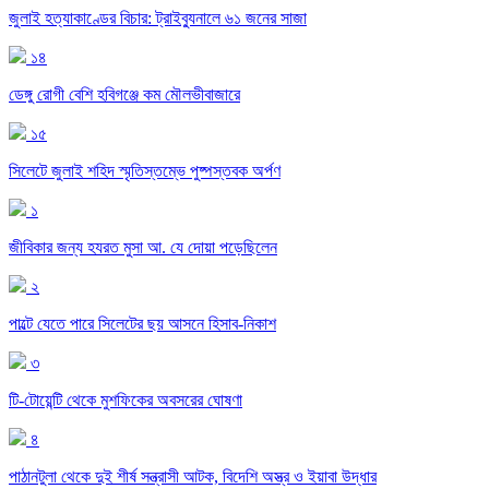
জুলাই হত্যাকাণ্ডের বিচার: ট্রাইব্যুনালে ৬১ জনের সাজা
১৪
ডেঙ্গু রোগী বেশি হবিগঞ্জে কম মৌলভীবাজারে
১৫
সিলেটে জুলাই শহিদ স্মৃতিস্তম্ভে পুষ্পস্তবক অর্পণ
১
জীবিকার জন্য হযরত মুসা আ. যে দোয়া পড়েছিলেন
২
পাল্টে যেতে পারে সিলেটের ছয় আসনে হিসাব-নিকাশ
৩
টি-টোয়েন্টি থেকে মুশফিকের অবসরের ঘোষণা
৪
পাঠানটুলা থেকে দুই শীর্ষ সন্ত্রাসী আটক, বিদেশি অস্ত্র ও ইয়াবা উদ্ধার