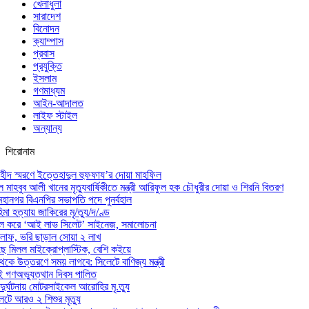
খেলাধুলা
সারাদেশ
বিনোদন
ক্যাম্পাস
প্রবাস
প্রযুক্তি
ইসলাম
গণমাধ্যম
আইন-আদালত
লাইফ স্টাইল
অন্যান্য
শিরোনাম
হীদ স্মরণে ইত্তেহাদুল হুফফায’র দোয়া মাহফিল
ল মাহবুব আলী খানের মৃত্যুবার্ষিকীতে মন্ত্রী আরিফুল হক চৌধুরীর দোয়া ও শিরনি বিতরণ
হানগর বিএনপির সভাপতি পদে পুনর্বহাল
মা হত্যায় জাকিরের মৃ/ত্যু/দ/ণ্ড
াল করে ‘আই লাভ সিলেট’ সাইনেজ, সমালোচনা
ড় লাফ, ভরি ছাড়াল সোয়া ২ লাখ
ে মিলল মাইক্রোপ্লাস্টিক, বেশি কইয়ে
েকে উত্তরণে সময় লাগবে: সিলেটে বাণিজ্য মন্ত্রী
ই গণঅভ্যুত্থান দিবস পালিত
 দুর্ঘটনায় মোটরসাইকেল আরোহির মৃ.ত্যু
েটে আরও ২ শিশুর মৃত্যু