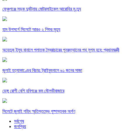
ফেঞ্চুগঞ্জে সড়ক দুর্ঘটনায় মোটরসাইকেল আরোহির মৃ.ত্যু
হাম উপসর্গে সিলেটে আরও ২ শিশুর মৃত্যু
অহেতুক ইস্যু বানালে পলাতক স্বৈরাচারের পুনরুত্থানের পথ সুগম হবে: প্রধানমন্ত্রী
জুলাই হত্যাকাণ্ডের বিচার: ট্রাইব্যুনালে ৬১ জনের সাজা
ডেঙ্গু রোগী বেশি হবিগঞ্জে কম মৌলভীবাজারে
সিলেটে জুলাই শহিদ স্মৃতিস্তম্ভে পুষ্পস্তবক অর্পণ
সর্বশেষ
জনপ্রিয়