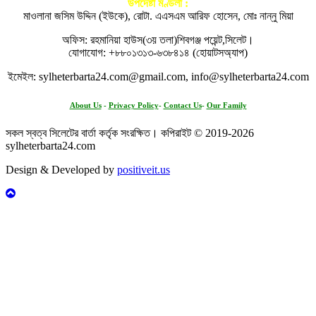
উপদেষ্টা মণ্ডলী :
মাওলানা জসিম উদ্দিন (ইউকে), রোটা. এএসএম আরিফ হোসেন, মোঃ নান্নু মিয়া
অফিস: রহমানিয়া হাউস(৩য় তলা)শিবগঞ্জ পয়েন্ট,সিলেট।
যোগাযোগ: +৮৮০১৩১৩-৬৩৮৪১৪ (হোয়াটসঅ্যাপ)
ইমেইল: sylheterbarta24.com@gmail.com, info@sylheterbarta24.com
About Us
-
Privacy Policy
-
Contact Us
-
Our Family
সকল স্বত্ব সিলেটের বার্তা কর্তৃক সংরক্ষিত। কপিরাইট © 2019-2026
sylheterbarta24.com
Design & Developed by
positiveit.us