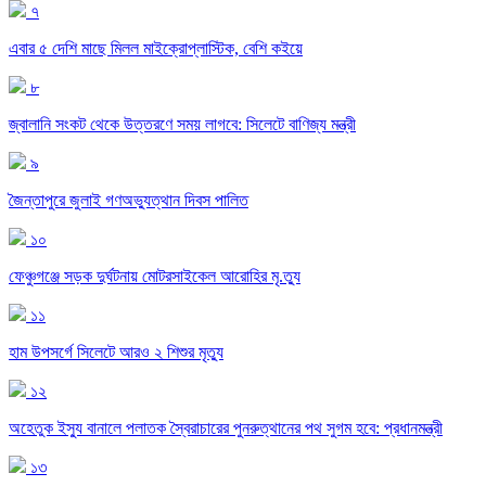
৭
এবার ৫ দেশি মাছে মিলল মাইক্রোপ্লাস্টিক, বেশি কইয়ে
৮
জ্বালানি সংকট থেকে উত্তরণে সময় লাগবে: সিলেটে বাণিজ্য মন্ত্রী
৯
জৈন্তাপুরে জুলাই গণঅভ্যুত্থান দিবস পালিত
১০
ফেঞ্চুগঞ্জে সড়ক দুর্ঘটনায় মোটরসাইকেল আরোহির মৃ.ত্যু
১১
হাম উপসর্গে সিলেটে আরও ২ শিশুর মৃত্যু
১২
অহেতুক ইস্যু বানালে পলাতক স্বৈরাচারের পুনরুত্থানের পথ সুগম হবে: প্রধানমন্ত্রী
১৩