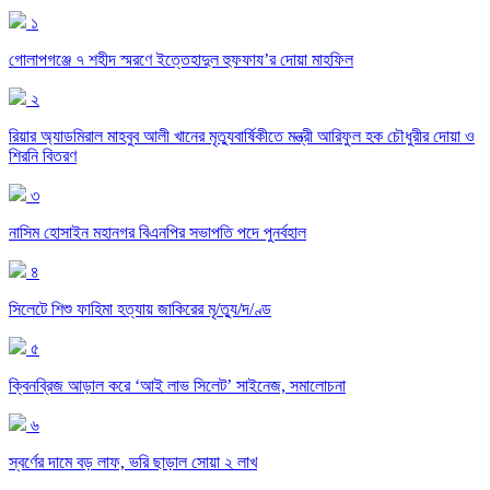
১
গোলাপগঞ্জে ৭ শহীদ স্মরণে ইত্তেহাদুল হুফফায’র দোয়া মাহফিল
২
রিয়ার অ্যাডমিরাল মাহবুব আলী খানের মৃত্যুবার্ষিকীতে মন্ত্রী আরিফুল হক চৌধুরীর দোয়া ও
শিরনি বিতরণ
৩
নাসিম হোসাইন মহানগর বিএনপির সভাপতি পদে পুনর্বহাল
৪
সিলেটে শিশু ফাহিমা হত্যায় জাকিরের মৃ/ত্যু/দ/ণ্ড
৫
ক্বিনব্রিজ আড়াল করে ‘আই লাভ সিলেট’ সাইনেজ, সমালোচনা
৬
স্বর্ণের দামে বড় লাফ, ভরি ছাড়াল সোয়া ২ লাখ