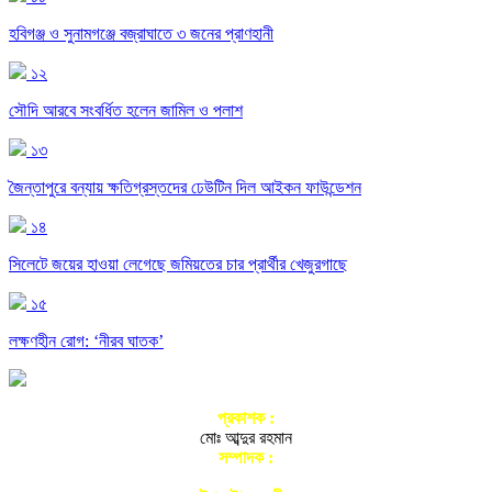
হবিগঞ্জ ও সুনামগঞ্জে বজ্রাঘাতে ৩ জনের প্রাণহানী
১২
সৌদি আরবে সংবর্ধিত হলেন জামিল ও পলাশ
১৩
জৈন্তাপুরে বন্যায় ক্ষতিগ্রস্তদের ঢেউটিন দিল আইকন ফাউন্ডেশন
১৪
সিলেটে জয়ের হাওয়া লেগেছে জমিয়তের চার প্রার্থীর খেজুরগাছে
১৫
লক্ষণহীন রোগ: ‘নীরব ঘাতক’
প্রকাশক :
মোঃ আব্দুর রহমান
সম্পাদক :
আতিকুর রহমান নগরী