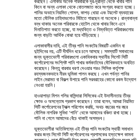
করছেন। এলাকার অনেক পরিবারকে দূর-দূরান্ত থেকে খাবার পানি
কিনে বা অন্য এলাকা থেকে বোতলজাত করে সংগ্রহ করতে হচ্ছে।
পানির অভাবে নিয়মিত গোসল, কাপড় ধোয়া এবং টয়লেট ব্যবহারের
মতো মৌলিক চাহিদাগুলোও মিটাতে পারছেন না অনেকে। রান্নাবান্না
বন্ধ থাকায় অনেক পরিবারকে হোটেল থেকে খাবার কিনে এনে
দিনাতিপাত করতে হচ্ছে, যা মধ্যবিত্ত ও নিম্নবিত্ত পরিবারগুলোর
জন্য বাড়তি আর্থিক বোঝা হয়ে দাঁড়িয়েছে।
এলাকাবাসীর দাবি, এই তীব্র পানি সংকটের বিষয়টি একদিন বা
দুইদিনের নয়, এটি দীর্ঘদিন ধরে চলে আসছে। সমস্যাটি সমাধানের
জন্য ভুক্তভোগী পরিবারগুলো একাধিকবার স্থানীয় সিলেট সিটি
কর্পোরেশনের সংশ্লিষ্ট পানি শাখার কর্মকর্তাদের মৌখিকভাবে অবহিত
করেছেন। কিন্তু বারবার ধরণা দেওয়ার পরও সিসিক কর্তৃপক্ষ
রহস্যজনকভাবে নীরব ভূমিকা পালন করছে। এখন পর্যন্ত পানির
লাইন মেরামত বা বিকল্প উপায়ে পানি সরবরাহের কোনো রকম উদ্যোগ
নেওয়া হয়নি।
হাওয়াপাড়া মিশন গলির বাসিন্দারা সিসিকের এই উদাসীনতায় তীব্র
ক্ষোভ ও অসন্তোষ প্রকাশ করেছেন। তারা বলেন, আমরা নিয়মিত
সিটি কর্পোরেশনের ট্যাক্স পরিশোধ করছি, অথচ বছরের পর বছর
মৌলিক নাগরিক সুবিধা ‘পানি’ থেকে আমাদের বঞ্চিত রাখা হচ্ছে।
পানি না পেলে আমাদের বেঁচে থাকাই অসম্ভব।
ভুক্তভোগীরা অতিবিলম্বে এই তীব্র পানি সংকটের স্থায়ী সমাধান
করার জন্য সিলেট সিটি কর্পোরেশনের প্রশাসকের হস্তক্ষেপ কামনা