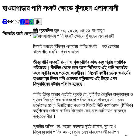
হাওয়াপাড়ায় পানি সংকট ক্ষোভে ফুঁসছেন এলাকাবাসী
137
প্রকাশিত
জুন ১৩, ২০২৬, ০৪:২৯ অপরাহ্ণ
সিলেটের বার্তা ডেস্ক
সিলেট নগরের বিভিন্ন এলাকায় পানির সংকট। গত রোববার
ঝালোপাড়ায় ছবি : প্রথম আলো
তীব্র পানি সংকটে রান্না ও গৃহস্থালির কাজ বন্ধ প্রায় শতাধিক
পরিবারের। দীর্ঘদিন থেকে চলে আসা সিসিক’র এই পানি সংকটের
ফলে স্থবির হয়ে পড়েছে জনজীবন। সিলেট নগরীর ১৬নং ওয়ার্ডের
হাওয়াপাড়া মিশন গলি এলাকার বাসিন্দাদের এই চিত্র এখন
নিত্যদিনের ঘটনায় পরিণত হয়েছে।
পানির তীব্র অভাব এতটাই প্রকট যে, গৃহিণীরা দৈনন্দিন রান্নাবান্না ও
গৃহস্থালির মৌলিক কাজগুলো পর্যন্ত করতে পারছেন না। চরম
দুর্ভোগের মধ্যে দিনাতিপাত করলেও সিলেট সিটি কর্পোরেশন (সিসিক)
কর্তৃপক্ষের কোনো কার্যকর উদ্যোগ নেই বলে অভিযোগ করেছেন
ভুক্তভোগীরা।
স্থানীয় বাসিন্দা মো. আব্দুল গফ্ফার সুইট জানান, সুপেয় ও
নিত্যব্যবহার্য পানির অভাবে তারা চরম মানবেতর জীবনযাপন