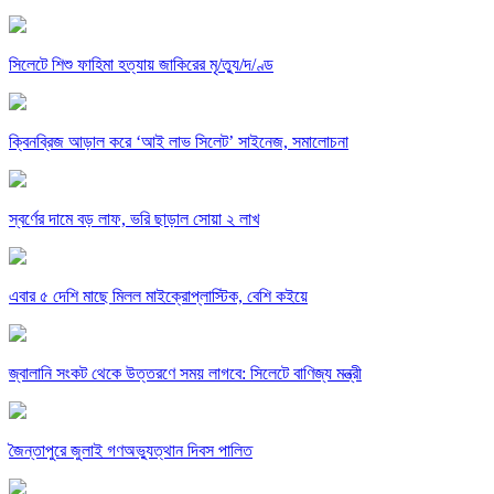
সিলেটে শিশু ফাহিমা হত্যায় জাকিরের মৃ/ত্যু/দ/ণ্ড
ক্বিনব্রিজ আড়াল করে ‘আই লাভ সিলেট’ সাইনেজ, সমালোচনা
স্বর্ণের দামে বড় লাফ, ভরি ছাড়াল সোয়া ২ লাখ
এবার ৫ দেশি মাছে মিলল মাইক্রোপ্লাস্টিক, বেশি কইয়ে
জ্বালানি সংকট থেকে উত্তরণে সময় লাগবে: সিলেটে বাণিজ্য মন্ত্রী
জৈন্তাপুরে জুলাই গণঅভ্যুত্থান দিবস পালিত