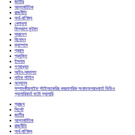
জাতীয়
আন্তর্জাতিক
রাজনীতি
অর্থ-বাণিজ্য
খেলাধুলা
বিশ্বকাপ ফুটবল
সারাদেশ
বিনোদন
ক্যাম্পাস
প্রবাস
প্রযুক্তি
ইসলাম
গণমাধ্যম
আইন-আদালত
লাইফ স্টাইল
অন্যান্য
সম্পাদকীয়
লাইফ স্টাইল
চাকরির খবর
নাগরিক সংবাদ
অপরাধ
বার্তা ভিডিও
গ্যালারি
বার্তা ফটো গ্যালারি
প্রচ্ছদ
সিলেট
জাতীয়
আন্তর্জাতিক
রাজনীতি
অর্থ-বাণিজ্য