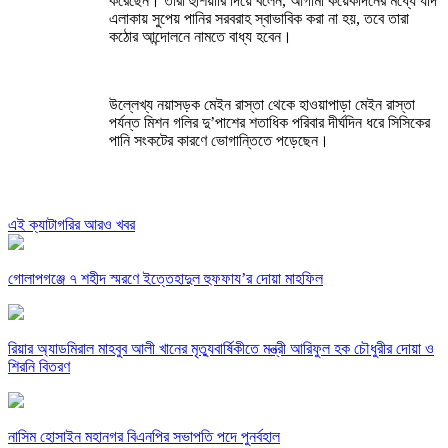
করেছেন। তারা হুঁশিয়ারি দিয়ে বলেন, আগামী কয়েকদিনের মধ্যে যদি
এলাকায় সুপেয় পানির সরবরাহ স্বাভাবিক করা না হয়, তবে তারা
কঠোর আন্দোলনে নামতে বাধ্য হবেন।
উল্লেখ্য নয়াসড়ক মেইন রাস্তা থেকে হাওয়াপাড়া মেইন রাস্তা
পর্যন্ত মিশন গলির দু’পাশের শতাধিক পরিবার দীর্ঘদিন ধরে সিসিকের
পানি সংকটের কারণে ভোগান্তিতে পড়েছেন।
এই ক্যাটাগরির আরও খবর
গোলাপগঞ্জে ৭ শহীদ স্মরণে ইত্তেহাদুল হুফফায’র দোয়া মাহফিল
রিয়ার অ্যাডমিরাল মাহবুব আলী খানের মৃত্যুবার্ষিকীতে মন্ত্রী আরিফুল হক চৌধুরীর দোয়া ও
শিরনি বিতরণ
নাসিম হোসাইন মহানগর বিএনপির সভাপতি পদে পুনর্বহাল