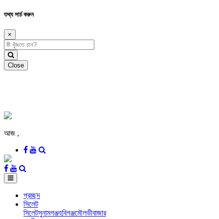
তথ্য সার্চ করুন
×
Close
আজ
,
প্রচ্ছদ
সিলেট
সিলেট
সুনামগঞ্জ
হবিগঞ্জ
মৌলভীবাজার