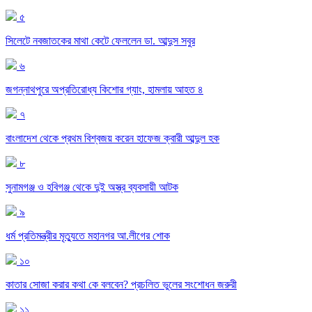
৫
সিলেটে নবজাতকের মাথা কেটে ফেললেন ডা. আব্দুস সবুর
৬
জগন্নাথপুরে অপ্রতিরোধ্য কিশোর গ্যাং, হামলায় আহত ৪
৭
বাংলাদেশ থেকে প্রথম বিশ্বজয় করেন হাফেজ ক্বারী আব্দুল হক
৮
সুনামগঞ্জ ও হবিগঞ্জ থেকে দুই অস্ত্র ব্যবসায়ী আটক
৯
ধর্ম প্রতিমন্ত্রীর মৃত্যুতে মহানগর আ.লীগের শোক
১০
কাতার সোজা করার কথা কে বলবেন? প্রচলিত ভুলের সংশোধন জরুরী
১১