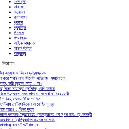
খেলাধুলা
সারাদেশ
বিনোদন
ক্যাম্পাস
প্রবাস
প্রযুক্তি
ইসলাম
গণমাধ্যম
আইন-আদালত
লাইফ স্টাইল
অন্যান্য
শিরোনাম
মা হত্যায় জাকিরের মৃ/ত্যু/দ/ণ্ড
াল করে ‘আই লাভ সিলেট’ সাইনেজ, সমালোচনা
ড় লাফ, ভরি ছাড়াল সোয়া ২ লাখ
ে মিলল মাইক্রোপ্লাস্টিক, বেশি কইয়ে
েকে উত্তরণে সময় লাগবে: সিলেটে বাণিজ্য মন্ত্রী
ই গণঅভ্যুত্থান দিবস পালিত
 দুর্ঘটনায় মোটরসাইকেল আরোহির মৃ.ত্যু
েটে আরও ২ শিশুর মৃত্যু
ালে পলাতক স্বৈরাচারের পুনরুত্থানের পথ সুগম হবে: প্রধানমন্ত্রী
ডের বিচার: ট্রাইব্যুনালে ৬১ জনের সাজা
ি হবিগঞ্জে কম মৌলভীবাজারে