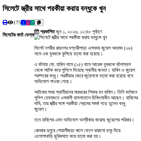
সিলেটে স্ত্রীর সাথে পরকীয়া করায় বন্ধুকে খুন
175
প্রকাশিত
জুন ১, ২০২৬, ১২:৪৮ পূর্বাহ্ণ
সিলেটের বার্তা ডেস্ক
সিলেট নগরীয় রায়নগর দপ্তরীপাড়া এলাকায় জুয়েল আহমদ (২৬)
নামে এক যুবককে কুপিয়ে হত্যা করা হয়েছে।
এ ঘটনায় মো. হাবিল নামে (২৫) নামে আরেক যুবককে ঘটনাস্থল
থেকে আটক করে পুলিশে দিয়েছে স্থানীয় জনতা। হাবিল ও জুয়েল
পরষ্পরের বন্ধু। পরকীয়ার জেরে জুয়েলকে হত্যা করা হয়েছে বলে
অভিযোগ পাওয়া গেছে।
আটকের সময় স্থানীয়দের মারধরের শিকার হন হাবিল। তিনি বর্তমানে
পুলিশ হেফাজতে ওসমানী হাসপাতালে চিকিৎসাধীন আছেন। হাবিলের
দাবি, তার স্ত্রীর সঙ্গে পরকীয়া প্রেমের সমর্ক গড়ে তুলেন বন্ধু
জুয়েল।
তবে হাবিলের এমন অভিযোগ অস্বীকার করেছে জুয়েলের পরিবার।
রোববার দুপুরে গোয়ালীছড়া খালে ফেলে ধারালো চাকু দিয়ে
এলোপাথাড়ি ছুরিকঘাত করে হত্যা করা হয়।