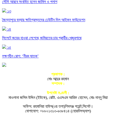
সৌদি আরবে সংবর্ধিত হলেন জামিল ও পলাশ
১৩
জৈন্তাপুরে বন্যায় ক্ষতিগ্রস্তদের ঢেউটিন দিল আইকন ফাউন্ডেশন
১৪
সিলেটে জয়ের হাওয়া লেগেছে জমিয়তের চার প্রার্থীর খেজুরগাছে
১৫
লক্ষণহীন রোগ: ‘নীরব ঘাতক’
প্রকাশক :
মোঃ আব্দুর রহমান
সম্পাদক :
আতিকুর রহমান নগরী
উপদেষ্টা মণ্ডলী :
মাওলানা জসিম উদ্দিন (ইউকে), রোটা. এএসএম আরিফ হোসেন, মোঃ নান্নু মিয়া
অফিস: রহমানিয়া হাউস(৩য় তলা)শিবগঞ্জ পয়েন্ট,সিলেট।
যোগাযোগ: +৮৮০১৩১৩-৬৩৮৪১৪ (হোয়াটসঅ্যাপ)