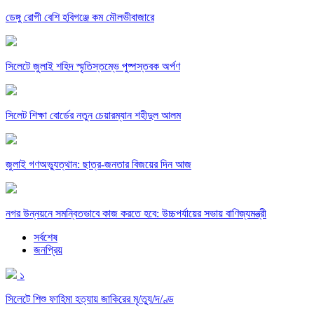
ডেঙ্গু রোগী বেশি হবিগঞ্জে কম মৌলভীবাজারে
সিলেটে জুলাই শহিদ স্মৃতিস্তম্ভে পুষ্পস্তবক অর্পণ
সিলেট শিক্ষা বোর্ডের নতুন চেয়ারম্যান শহীদুল আলম
জুলাই গণঅভ্যুত্থান: ছাত্র-জনতার বিজয়ের দিন আজ
নগর উন্নয়নে সমন্বিতভাবে কাজ করতে হবে: উচ্চপর্যায়ের সভায় বাণিজ্যমন্ত্রী
সর্বশেষ
জনপ্রিয়
১
সিলেটে শিশু ফাহিমা হত্যায় জাকিরের মৃ/ত্যু/দ/ণ্ড