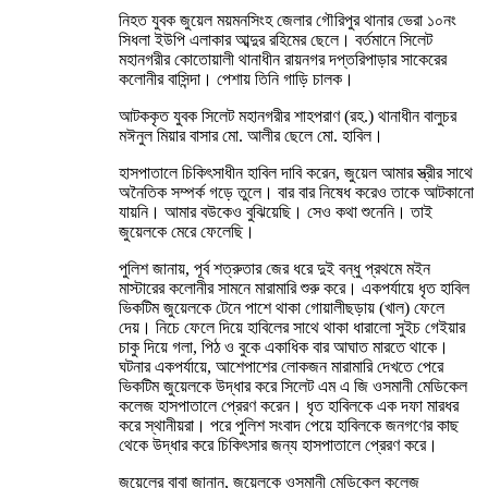
নিহত যুবক জুয়েল ময়মনসিংহ জেলার গৌরিপুর থানার ভেরা ১০নং
সিধলা ইউপি এলাকার আব্দুর রহিমের ছেলে। বর্তমানে সিলেট
মহানগরীর কোতোয়ালী থানাধীন রায়নগর দপ্তরিপাড়ার সাকেরের
কলোনীর বাসিন্দা। পেশায় তিনি গাড়ি চালক।
আটককৃত যুবক সিলেট মহানগরীর শাহপরাণ (রহ.) থানাধীন বালুচর
মঈনুল মিয়ার বাসার মো. আলীর ছেলে মো. হাবিল।
হাসপাতালে চিকিৎসাধীন হাবিল দাবি করেন, জুয়েল আমার স্ত্রীর সাথে
অনৈতিক সম্পর্ক গড়ে তুলে। বার বার নিষেধ করেও তাকে আটকানো
যায়নি। আমার বউকেও বুঝিয়েছি। সেও কথা শুনেনি। তাই
জুয়েলকে মেরে ফেলেছি।
পুলিশ জানায়, পূর্ব শত্রুতার জের ধরে দুই বন্ধু প্রথমে মইন
মাস্টারের কলোনীর সামনে মারামারি শুরু করে। একপর্যায়ে ধৃত হাবিল
ভিকটিম জুয়েলকে টেনে পাশে থাকা গোয়ালীছড়ায় (খাল) ফেলে
দেয়। নিচে ফেলে দিয়ে হাবিলের সাথে থাকা ধারালো সুইচ গেইয়ার
চাকু দিয়ে গলা, পিঠ ও বুকে একাধিক বার আঘাত মারতে থাকে।
ঘটনার একপর্যায়ে, আশেপাশের লোকজন মারামারি দেখতে পেরে
ভিকটিম জুয়েলকে উদ্ধার করে সিলেট এম এ জি ওসমানী মেডিকেল
কলেজ হাসপাতালে প্রেরণ করেন। ধৃত হাবিলকে এক দফা মারধর
করে স্থানীয়রা। পরে পুলিশ সংবাদ পেয়ে হাবিলকে জনগণের কাছ
থেকে উদ্ধার করে চিকিৎসার জন্য হাসপাতালে প্রেরণ করে।
জুয়েলের বাবা জানান, জুয়েলকে ওসমানী মেডিকেল কলেজ