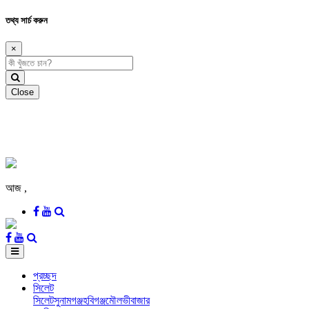
তথ্য সার্চ করুন
×
Close
আজ
,
প্রচ্ছদ
সিলেট
সিলেট
সুনামগঞ্জ
হবিগঞ্জ
মৌলভীবাজার