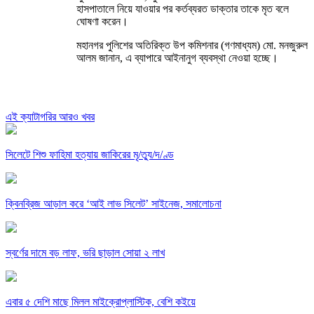
হাসপাতালে নিয়ে যাওয়ার পর কর্তব্যরত ডাক্তার তাকে মৃত বলে
ঘোষণা করেন।
মহানগর পুলিশের অতিরিক্ত উপ কমিশনার (গণমাধ্যম) মো. মনজুরুল
আলম জানান, এ ব্যাপারে আইনানুগ ব্যবস্থা নেওয়া হচ্ছে।
এই ক্যাটাগরির আরও খবর
সিলেটে শিশু ফাহিমা হত্যায় জাকিরের মৃ/ত্যু/দ/ণ্ড
ক্বিনব্রিজ আড়াল করে ‘আই লাভ সিলেট’ সাইনেজ, সমালোচনা
স্বর্ণের দামে বড় লাফ, ভরি ছাড়াল সোয়া ২ লাখ
এবার ৫ দেশি মাছে মিলল মাইক্রোপ্লাস্টিক, বেশি কইয়ে