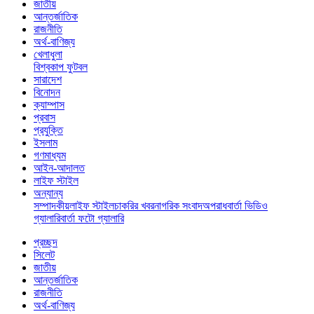
জাতীয়
আন্তর্জাতিক
রাজনীতি
অর্থ-বাণিজ্য
খেলাধুলা
বিশ্বকাপ ফুটবল
সারাদেশ
বিনোদন
ক্যাম্পাস
প্রবাস
প্রযুক্তি
ইসলাম
গণমাধ্যম
আইন-আদালত
লাইফ স্টাইল
অন্যান্য
সম্পাদকীয়
লাইফ স্টাইল
চাকরির খবর
নাগরিক সংবাদ
অপরাধ
বার্তা ভিডিও
গ্যালারি
বার্তা ফটো গ্যালারি
প্রচ্ছদ
সিলেট
জাতীয়
আন্তর্জাতিক
রাজনীতি
অর্থ-বাণিজ্য