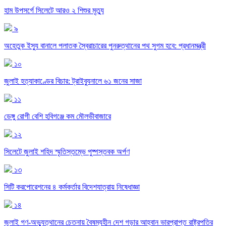
হাম উপসর্গে সিলেটে আরও ২ শিশুর মৃত্যু
৯
অহেতুক ইস্যু বানালে পলাতক স্বৈরাচারের পুনরুত্থানের পথ সুগম হবে: প্রধানমন্ত্রী
১০
জুলাই হত্যাকাণ্ডের বিচার: ট্রাইব্যুনালে ৬১ জনের সাজা
১১
ডেঙ্গু রোগী বেশি হবিগঞ্জে কম মৌলভীবাজারে
১২
সিলেটে জুলাই শহিদ স্মৃতিস্তম্ভে পুষ্পস্তবক অর্পণ
১৩
সিটি করপোরেশনের ৪ কর্মকর্তার বিদেশযাত্রায় নিষেধাজ্ঞা
১৪
জুলাই গণ-অভ্যুত্থানের চেতনায় বৈষম্যহীন দেশ গড়ার আহ্বান ভারপ্রাপ্ত রাষ্ট্রপতির