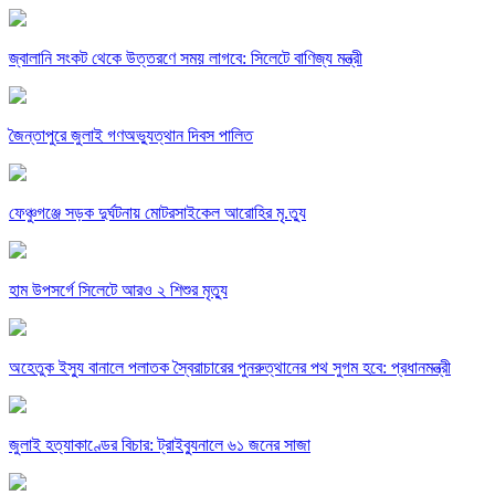
জ্বালানি সংকট থেকে উত্তরণে সময় লাগবে: সিলেটে বাণিজ্য মন্ত্রী
জৈন্তাপুরে জুলাই গণঅভ্যুত্থান দিবস পালিত
ফেঞ্চুগঞ্জে সড়ক দুর্ঘটনায় মোটরসাইকেল আরোহির মৃ.ত্যু
হাম উপসর্গে সিলেটে আরও ২ শিশুর মৃত্যু
অহেতুক ইস্যু বানালে পলাতক স্বৈরাচারের পুনরুত্থানের পথ সুগম হবে: প্রধানমন্ত্রী
জুলাই হত্যাকাণ্ডের বিচার: ট্রাইব্যুনালে ৬১ জনের সাজা