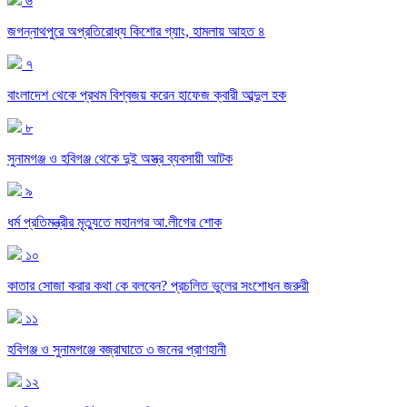
৬
জগন্নাথপুরে অপ্রতিরোধ্য কিশোর গ্যাং, হামলায় আহত ৪
৭
বাংলাদেশ থেকে প্রথম বিশ্বজয় করেন হাফেজ ক্বারী আব্দুল হক
৮
সুনামগঞ্জ ও হবিগঞ্জ থেকে দুই অস্ত্র ব্যবসায়ী আটক
৯
ধর্ম প্রতিমন্ত্রীর মৃত্যুতে মহানগর আ.লীগের শোক
১০
কাতার সোজা করার কথা কে বলবেন? প্রচলিত ভুলের সংশোধন জরুরী
১১
হবিগঞ্জ ও সুনামগঞ্জে বজ্রাঘাতে ৩ জনের প্রাণহানী
১২