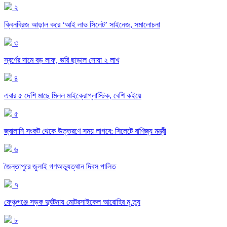
২
ক্বিনব্রিজ আড়াল করে ‘আই লাভ সিলেট’ সাইনেজ, সমালোচনা
৩
স্বর্ণের দামে বড় লাফ, ভরি ছাড়াল সোয়া ২ লাখ
৪
এবার ৫ দেশি মাছে মিলল মাইক্রোপ্লাস্টিক, বেশি কইয়ে
৫
জ্বালানি সংকট থেকে উত্তরণে সময় লাগবে: সিলেটে বাণিজ্য মন্ত্রী
৬
জৈন্তাপুরে জুলাই গণঅভ্যুত্থান দিবস পালিত
৭
ফেঞ্চুগঞ্জে সড়ক দুর্ঘটনায় মোটরসাইকেল আরোহির মৃ.ত্যু
৮