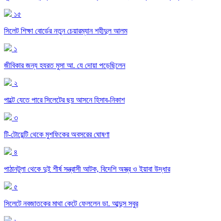
১৫
সিলেট শিক্ষা বোর্ডের নতুন চেয়ারম্যান শহীদুল আলম
১
জীবিকার জন্য হযরত মুসা আ. যে দোয়া পড়েছিলেন
২
পাল্টে যেতে পারে সিলেটের ছয় আসনে হিসাব-নিকাশ
৩
টি-টোয়েন্টি থেকে মুশফিকের অবসরের ঘোষণা
৪
পাঠানটুলা থেকে দুই শীর্ষ সন্ত্রাসী আটক, বিদেশি অস্ত্র ও ইয়াবা উদ্ধার
৫
সিলেটে নবজাতকের মাথা কেটে ফেললেন ডা. আব্দুস সবুর