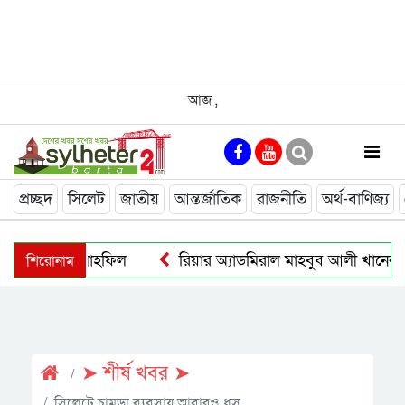
আজ
,
প্রচ্ছদ
সিলেট
জাতীয়
আন্তর্জাতিক
রাজনীতি
অর্থ-বাণিজ্য
শিরোনাম
ফফায’র দোয়া মাহফিল
রিয়ার অ্যাডমিরাল মাহবুব আলী খানের মৃত্
➤ শীর্ষ খবর ➤
সিলেটে চামড়া ব্যবসায় আবারও ধস