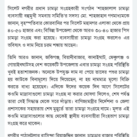
সিলেট নগরীর প্রধান চামড়া সংগ্রহকারী সংগঠন ‘শাহজালাল চামড়া
ব্যবসায়ী বহুমুখী সমবায় সমিতি’র সদস্য মো. শাহজাহান গণমাধ্যমকে
জানান, বৃহস্পতিবার কোরবানির পর সিলেট মহানগর এলাকা থেকে প্রায়
৪০-৫০ হাজার এবং বিভিন্ন উপজেলা থেকে আরও ৩০-৪০ হাজার পিস
চামড়া সংগ্রহ করা হয়েছে। ব্যবসায়ীরা চামড়া সংগ্রহ করলেও এর
ভবিষ্যৎ ও দাম নিয়ে চরম শঙ্কায় আছেন।
তিনি আরও জানান, জকিগঞ্জ, বিয়ানীবাজার, কানাইঘাট, ফেঞ্চুগঞ্জ ও
গোয়াইনঘাটসহ বেশ কয়েকটি উপজেলায় এবার চামড়া সংগ্রহ পরিস্থিতি
খুবই হতাশাজনক। অনেকে উপযুক্ত দাম না পেয়ে তাদের পশুর চামড়া
হয় কাউকে বিনামূল্যে দিয়ে দিয়েছেন, না হয় নামমাত্র মূল্যে বিক্রি
করতে বাধ্য হয়েছেন। এদিকে ঈদের কয়েক দিন আগে সিলেটের
কওমি মাদ্রাসাগুলো চামড়া সংগ্রহ না করার ঘোষণা দিলেও, শেষ পর্যন্ত
তারা সেই সিদ্ধান্ত থেকে সরে দাঁড়ায়। বাণিজ্যমন্ত্রীর নির্দেশনা ও জেলা
প্রশাসকের সহায়তায় শেষ মুহূর্তে তারা চামড়া সংগ্রহে নামে। মূলত এই
কওমি মাদ্রাসাগুলোর কাছ থেকেই স্থানীয় ব্যবসায়ীরা সিংহভাগ চামড়া
সংগ্রহ করে থাকেন।
নগরীর পাঠানটুলার বাসিন্দা রিয়াজুদ্দিন জানান, চামড়ার বাজার পরিস্থিতি