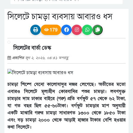
সিলেটে চামড়া ব্যবসায় আবারও ধস
179
সিলেটের বার্তা ডেস্ক
প্রকাশিত
জুন ২, ২০২৬, ০৪:৪১ অপরাহ্ণ
চামড়া শিল্পে যেনো কালোযাদুর নজর লেগেছে। অতীতের মতো
এবারও সিলেটে মূল্যহীন কোরবানির পশুর চামড়া। লবণযুক্ত
চামড়ার দাম ঢাকার বাইরে (গরু) প্রতি বর্গফুট ৫৭ থেকে ৬২ টাকা,
যা গত বছর ছিল ৫৫-৬০টাকা। বর্গফুট চামড়ার মাপ অনুযায়ী
একটি মাঝারি গরুর চামড়া সাধারণত ১৩০০ থেকে ১৮৫০ টাকা
এবং বড় চামড়া ২০০০ থেকে আড়াই হাজার টাকার বেশি হওয়ার
কথা সিলেটে।