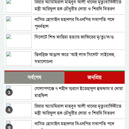
রিয়ার অ্যাডমিরাল মাহবুব আলী খানের মৃত্যুবার্ষিকীতে
মন্ত্রী আরিফুল হক চৌধুরীর দোয়া ও শিরনি বিতরণ
নাসিম হোসাইন মহানগর বিএনপির সভাপতি পদে
পুনর্বহাল
সিলেটে শিশু ফাহিমা হত্যায় জাকিরের মৃ/ত্যু/দ/ণ্ড
ক্বিনব্রিজ আড়াল করে ‘আই লাভ সিলেট’ সাইনেজ,
সমালোচনা
স্বর্ণের দামে বড় লাফ, ভরি ছাড়াল সোয়া ২ লাখ
সর্বশেষ
জনপ্রিয়
গোলাপগঞ্জে ৭ শহীদ স্মরণে ইত্তেহাদুল হুফফায’র দোয়া
এবার ৫ দেশি মাছে মিলল মাইক্রোপ্লাস্টিক, বেশি
১
মাহফিল
কইয়ে
রিয়ার অ্যাডমিরাল মাহবুব আলী খানের মৃত্যুবার্ষিকীতে
জ্বালানি সংকট থেকে উত্তরণে সময় লাগবে: সিলেটে
২
মন্ত্রী আরিফুল হক চৌধুরীর দোয়া ও শিরনি বিতরণ
বাণিজ্য মন্ত্রী
নাসিম হোসাইন মহানগর বিএনপির সভাপতি পদে
জৈন্তাপুরে জুলাই গণঅভ্যুত্থান দিবস পালিত
৩