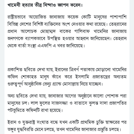
খামেনী হত্যার তীব্র নিন্দাও জ্ঞাপন করেন।
রাষ্ট্রীয়ভাবে আয়োজিত জানাজায় কয়েক কোটি মানুষের পাশাপাশি
বিভিন্ন দেশের বিশিষ্ট ব্যক্তিদের অংশ নেওয়ার কথা রয়েছে। তেহরানের
প্রধান আলোচক মোহাম্মদ বাকের গালিবাফ খামেনির জানাজায়
জনগণকে ব্যাপকভাবে উপস্থিত হওয়ার আহ্বান জানিয়েছেন। তেহরান
থেকে বার্তা সংস্থা এএফপি এ খবর জানিয়েছে।
প্রকাশিত ছবিতে দেখা যায়, ইরানের ত্রিবর্ণ পতাকায় মোড়ানো খামেনির
কফিন শোকাহত মানুষ কাঁধে করে ইসলামি প্রজাতন্ত্রের অন্যতম
গুরুত্বপূর্ণ আনুষ্ঠানিক ভেন্যু গ্র্যান্ড মোসাল্লায় নিয়ে যাচ্ছেন।
অন্য ছবিতে দেখা যায়, জানাজার আগের অনুষ্ঠানে কালো পোশাক পরা
মানুষের ঢল। লাল ফুলের সাজসজ্জা ও বাতাসে ঝুলন্ত সাদা প্রজাপতির
পটভূমিতে কফিনটি রাখা হয়েছে।
ইরান ও যুক্তরাষ্ট্র সংঘাত বন্ধে যখন একটি প্রাথমিক চুক্তি স্বাক্ষরের পর
ভঙ্গুর যুদ্ধবিরতি মেনে চলছে, তখন খামেনির জানাজার প্রস্তুতি চলছে।