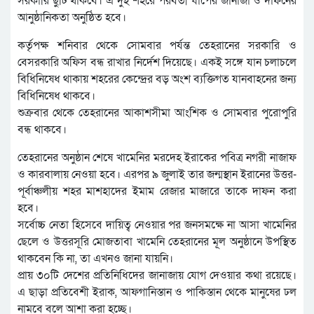
সরকারি ছুটি থাকবে। এ দুই শহরে পরবর্তী ধাপের জানাজা ও দাফনের
আনুষ্ঠানিকতা অনুষ্ঠিত হবে।
কর্তৃপক্ষ শনিবার থেকে সোমবার পর্যন্ত তেহরানের সরকারি ও
বেসরকারি অফিস বন্ধ রাখার নির্দেশ দিয়েছে। একই সঙ্গে যান চলাচলে
বিধিনিষেধ থাকায় শহরের কেন্দ্রের বড় অংশ ব্যক্তিগত যানবাহনের জন্য
বিধিনিষেধ থাকবে।
শুক্রবার থেকে তেহরানের আকাশসীমা আংশিক ও সোমবার পুরোপুরি
বন্ধ থাকবে।
তেহরানের অনুষ্ঠান শেষে খামেনির মরদেহ ইরাকের পবিত্র নগরী নাজাফ
ও কারবালায় নেওয়া হবে। এরপর ৯ জুলাই তার জন্মস্থান ইরানের উত্তর-
পূর্বাঞ্চলীয় শহর মাশহাদের ইমাম রেজার মাজারে তাকে দাফন করা
হবে।
সর্বোচ্চ নেতা হিসেবে দায়িত্ব নেওয়ার পর জনসমক্ষে না আসা খামেনির
ছেলে ও উত্তরসূরি মোজতাবা খামেনি তেহরানের মূল অনুষ্ঠানে উপস্থিত
থাকবেন কি না, তা এখনও জানা যায়নি।
প্রায় ৩০টি দেশের প্রতিনিধিদের জানাজায় যোগ দেওয়ার কথা রয়েছে।
এ ছাড়া প্রতিবেশী ইরাক, আফগানিস্তান ও পাকিস্তান থেকে মানুষের ঢল
নামবে বলে আশা করা হচ্ছে।