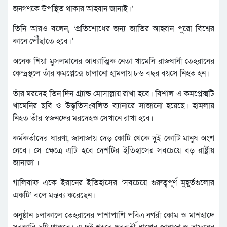
জনগণকে উপস্থিত থাকার আহ্বান জানাই।’
তিনি আরও বলেন, ‘প্রতিশোধের জন্য জাতির আহ্বান পুরো বিশ্বের
কানে পৌঁছাতে হবে।’
অনেক শিয়া মুসলমানের আধ্যাত্মিক নেতা খামেনি রাজধানী তেহরানের
কেন্দ্রস্থলে তাঁর কমপ্লেক্সে চালানো হামলায় ৮৬ বছর বয়সে নিহত হন।
তাঁর মরদেহ তিন দিন গ্র্যান্ড মোসাল্লায় রাখা হবে। বিশাল এ কমপ্লেক্সটি
খামেনির ছবি ও উদ্ধৃতিসংবলিত ব্যানারে সাজানো হয়েছে। হামলায়
নিহত তাঁর স্বজনদের মরদেহও সেখানে রাখা হবে।
কর্মকর্তাদের ধারণা, জানাজায় দেড় কোটি থেকে দুই কোটি মানুষ অংশ
নেবে। সে ক্ষেত্রে এটি হবে দেশটির ইতিহাসের সবচেয়ে বড় রাষ্ট্রীয়
জানাজা ।
গালিবাফ একে ইরানের ইতিহাসের ‘সবচেয়ে গুরুত্বপূর্ণ মুহূর্তগুলোর
একটি’ বলে মন্তব্য করেছেন।
অনুষ্ঠান চলাকালে তেহরানের পাশাপাশি পবিত্র নগরী কোম ও মাশহাদে