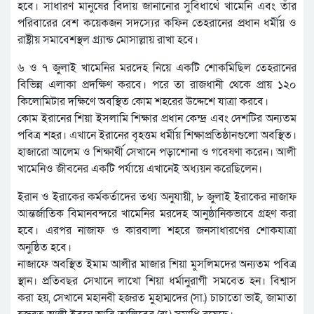
হবে। সাধারণ মানুষের বিদায় জানানোর সুবিধার্থে খামেনি এবং তাঁর
পরিবারের বেশ কয়েকজন সদস্যের কফিন তেহরানের প্রধান ধর্মীয় ও
রাষ্ট্রীয় সমাবেশস্থল গ্র্যান্ড মোসাল্লায় রাখা হবে।
৬ ও ৭ জুলাই খামেনির মরদেহ নিয়ে একটি শোকমিছিল তেহরানের
বিভিন্ন এলাকা প্রদক্ষিণ করবে। পরে তা রাজধানী থেকে প্রায় ১২০
কিলোমিটার দক্ষিণে অবস্থিত কোম শহরের উদ্দেশে যাত্রা করবে।
কোম ইরানের শিয়া ইসলামি শিক্ষার প্রধান কেন্দ্র এবং দেশটির অন্যতম
পবিত্র শহর। এখানে ইরানের বৃহত্তম ধর্মীয় শিক্ষাপ্রতিষ্ঠানগুলো অবস্থিত।
হাজারো আলেম ও শিক্ষার্থী সেখানে পড়াশোনা ও গবেষণা করেন। আলী
খামেনিও জীবনের একটি পর্যায়ে এখানেই অধ্যয়ন করেছিলেন।
ইরান ও ইরাকের কর্মকর্তাদের তথ্য অনুযায়ী, ৮ জুলাই ইরাকের নাজাফ
আন্তর্জাতিক বিমানবন্দরে খামেনির মরদেহ আনুষ্ঠানিকভাবে গ্রহণ করা
হবে। এরপর নাজাফ ও কারবালা শহরে জনসাধারণের শোকযাত্রা
অনুষ্ঠিত হবে।
নাজাফে অবস্থিত ইমাম আলীর মাজার শিয়া মুসলিমদের অন্যতম পবিত্র
স্থান। প্রতিবছর সেখানে লাখো শিয়া ধর্মানুরাগী সমবেত হন। বিশ্বাস
করা হয়, সেখানে মহানবী হজরত মুহাম্মদের (সা.) চাচাতো ভাই, জামাতা