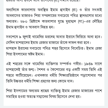
হজরত আলী ইবনে আবি তালিবের (রা.) সমাধি রয়েছে।
অন্যদিকে কারবালায় অবস্থিত ইমাম হুসাইন (রা.) ও তাঁর সৎভাই
আব্বাসের মাজারও শিয়া সম্প্রদায়ের সবচেয়ে পবিত্র স্থানগুলোর মধ্যে
অন্যতম। ৬৮০ খ্রিষ্টাব্দে কারবালার যুদ্ধে মুহাম্মদ (সা.)–এর দৌহিত্র
ইমাম হুসাইন ও আব্বাস নিহত হন।
সবশেষে ৯ জুলাই খামেনির মরদেহ আবার ইরানে ফিরিয়ে আনা হবে।
সেদিন মাশহাদের ইমাম রেজার মাজারে তাঁকে দাফন করা হবে।
মাশহাদ ইরানের সবচেয়ে পবিত্র শহর হিসেবে বিবেচিত। ইমাম রেজা
শিয়া ইসলামের অষ্টম ইমাম।
এই শহরের সঙ্গে খামেনির ব্যক্তিগত সম্পর্কও গভীর। ১৯৩৯ সালে
মাশহাদেই তাঁর জন্ম। শৈশব ও কৈশোরের বড় একটি সময় তিনি এই
শহরে কাটিয়েছেন। এখানকার ধর্মীয় শিক্ষাপ্রতিষ্ঠানে পড়াশোনার পর
তিনি উচ্চতর ধর্মীয় শিক্ষা গ্রহণের জন্য কোমে যান।
শিয়া ইসলামের অন্যতম শ্রদ্ধেয় ব্যক্তিত্ব ইমাম রেজার মাজারের পাশে
সমাহিত হওয়া অত্যন্ত সম্মানের বিষয় হিসেবে দেখা হয়।