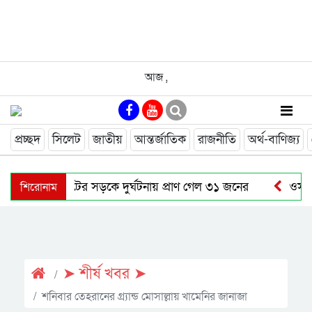
আজ
,
প্রচ্ছদ
সিলেট
জাতীয়
আন্তর্জাতিক
রাজনীতি
অর্থ-বাণিজ্য
শিরোনাম
জুলাইয়ে সিলেটের সড়কে দুর্ঘটনায় প্রাণ গেল ৩১ জনের
ওসমান
বাউলশিল্পী পেহেলি ভৈরবীর জীবনের শেষ যাত্রা
নতুন কোনো ফ
নাসিম হোসাইন মহানগর বিএনপির সভাপতি পদে পুনর্বহাল
সি
➤ শীর্ষ খবর ➤
শনিবার তেহরানের গ্র্যান্ড মোসাল্লায় খামেনির জানাজা