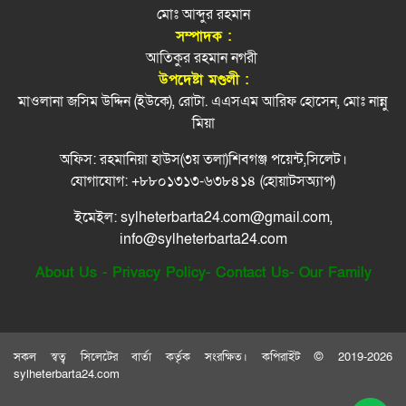
আগস্টে আবারও টানা ৪ দিনের ছুটি যারা পাবেন
সিলেটে ভয়াবহ দুর্ঘটনা, শিশুসহ নিহত ৮
মোঃ আব্দুর রহমান
৮
সম্পাদক :
আতিকুর রহমান নগরী
গোপন বন্দিশালায় নির্যাতন করা হয় তারেক রহমানকে:
জুলাইয়ে ‘গণহত্যার নির্দেশনা ও ষড়যন্ত্র’: ১৪ জনের
৯
উপদেষ্টা মণ্ডলী :
চিফ প্রসিকিউটর
কল রেকর্ড ট্রাইব্যুনালে
মাওলানা জসিম উদ্দিন (ইউকে), রোটা. এএসএম আরিফ হোসেন, মোঃ নান্নু
তারেক রহমানকে গোপন বন্দিশালায় নির্যাতন করা হয় :
যুক্তরাষ্ট্রে তৈরি পোশাক রপ্তানিতে এগিয়ে বাংলাদেশ
মিয়া
চিফ প্রসিকিউটর
১০
অফিস: রহমানিয়া হাউস(৩য় তলা)শিবগঞ্জ পয়েন্ট,সিলেট।
সারা দেশে বোমা হামলার আশঙ্কা, পুলিশকে সতর্ক
১১
যোগাযোগ: +৮৮০১৩১৩-৬৩৮৪১৪ (হোয়াটসঅ্যাপ)
থাকার নির্দেশ
ইমেইল: sylheterbarta24.com@gmail.com,
ডিসেম্বরের মধ্যে কৃষকদের পূর্ণাঙ্গ তালিকার নির্দেশ
১২
info@sylheterbarta24.com
প্রধানমন্ত্রীর
About Us
-
Privacy Policy
-
Contact Us
-
Our Family
তুরস্ক, সৌদি আরব ও পাকিস্তানের যৌথ প্রতিরক্ষা চুক্তি
১৩
স্বাক্ষর
বাউলশিল্পী পেহেলি ভৈরবীর জীবনের শেষ যাত্রা
১৪
সকল স্বত্ব সিলেটের বার্তা কর্তৃক সংরক্ষিত। কপিরাইট © 2019-2026
sylheterbarta24.com
নতুন কোনো ফ্যাসিবাদকে মাথাচাড়া দিয়ে উঠতে
১৫