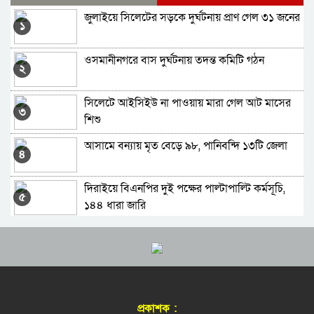
জুলাইয়ে সিলেটের সড়কে দুর্ঘটনায় প্রাণ গেল ৩১ জনের
গোপন বন্দিশালায় নির্যাতন করা হয় তারেক রহমানকে:
১
চিফ প্রসিকিউটর
তারেক রহমানকে গোপন বন্দিশালায় নির্যাতন করা হয় :
ওসমানীনগরে বাস দুর্ঘটনায় তদন্ত কমিটি গঠন
যুক্তরাষ্ট্রে তৈরি পোশাক রপ্তানিতে এগিয়ে বাংলাদেশ
২
চিফ প্রসিকিউটর
সিলেটে আইসিইউ না পাওয়ায় মারা গেল আট মাসের
সারা দেশে বোমা হামলার আশঙ্কা, পুলিশকে সতর্ক
৩
শিশু
থাকার নির্দেশ
আসামে বন্যায় মৃত বেড়ে ৯৮, পানিবন্দি ১৩টি জেলা
তুরস্ক, সৌদি আরব ও পাকিস্তানের যৌথ প্রতিরক্ষা চুক্তি
৪
স্বাক্ষর
দিরাইয়ে বিএনপির দুই পক্ষের পাল্টাপাল্টি কর্মসূচি,
বাউলশিল্পী পেহেলি ভৈরবীর জীবনের শেষ যাত্রা
৫
১৪৪ ধারা জারি
শিক্ষা-স্বাস্থ্য ও জ্বালানি খাতকে স্বনির্ভর করার
শিশু সুরক্ষায় ব্যর্থ মেটা, ১১ হাজার কোটি টাকা জরিমানা
৬
পরিকল্পনা নেওয়া হয়েছে
রোববার হেফাজত আমিরের সঙ্গে দেখা করবেন
নবম শ্রেণির শিক্ষার্থীর গু’লি’তে নিহত স্কুলের ৬ জন
৭
প্রধানমন্ত্রী
প্রকাশক :