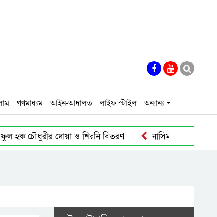
লাম
গণমাধ্যম
আইন-আদালত
লাইফ স্টাইল
অন্যান্য
 আরিফুল হক চৌধুরীর দোয়া ও শিরনি বিতরণ
নাসিম হোসাইন মহান
ের সাজা
ডেঙ্গু রোগী বেশি হবিগঞ্জে কম মৌলভীবাজারে
স
গস্টের শেষ সপ্তাহে মালয়েশিয়ার শ্রমবাজার খুলবে
মালয়েশিয়ায়