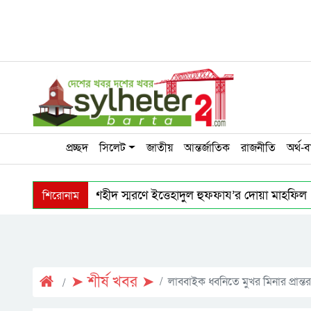
প্রচ্ছদ
সিলেট
জাতীয়
আন্তর্জাতিক
রাজনীতি
অর্থ-ব
শিরোনাম
গোলাপগঞ্জে ৭ শহীদ স্মরণে ইত্তেহাদুল হুফফায’র দোয়া মাহফিল
অহেতুক ইস্যু বানালে পলাতক স্বৈরাচারের পুনরুত্থানের পথ সুগম হবে
বৃদ্ধাশ্রম: সিলেটের অসহায় ও নিঃসঙ্গ মানুষের নিরাপদ আশ্রয়স্থ
➤ শীর্ষ খবর ➤
লাব্বাইক ধ্বনিতে মুখর মিনার প্রান্তর