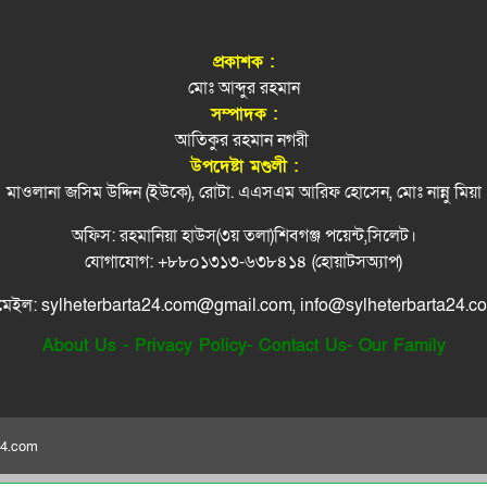
প্রকাশক :
মোঃ আব্দুর রহমান
সম্পাদক :
আতিকুর রহমান নগরী
উপদেষ্টা মণ্ডলী :
মাওলানা জসিম উদ্দিন (ইউকে), রোটা. এএসএম আরিফ হোসেন, মোঃ নান্নু মিয়া
অফিস: রহমানিয়া হাউস(৩য় তলা)শিবগঞ্জ পয়েন্ট,সিলেট।
যোগাযোগ: +৮৮০১৩১৩-৬৩৮৪১৪ (হোয়াটসঅ্যাপ)
মেইল: sylheterbarta24.com@gmail.com, info@sylheterbarta24.c
About Us
-
Privacy Policy
-
Contact Us
-
Our Family
ta24.com