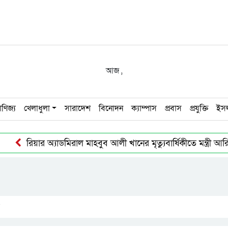
আজ
,
াণিজ্য
খেলাধুলা
সারাদেশ
বিনোদন
ক্যাম্পাস
প্রবাস
প্রযুক্তি
ইস
রিয়ার অ্যাডমিরাল মাহবুব আলী খানের মৃত্যুবার্ষিকীতে মন্ত্রী
: প্রধানমন্ত্রী
জুলাই হত্যাকাণ্ডের বিচার: ট্রাইব্যুনালে ৬১ জন
ল হোক
সিলেটে ডিবি পরিচয়ে অপহরণের চেষ্টা, আটক ১
আ