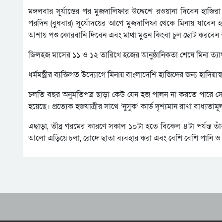
মঙ্গলবার সূর্যাস্তের পর মুজদালিফার উদ্দেশে রওয়ানা দিবেন হাজি
পরদিন (বুধবার) সূর্যোদয়ের আগে মুজদালিফা থেকে মিনায় যাবেন হাজ
আশায় পশু কোরবানি দিবেন এবং মাথা মুণ্ডন কিংবা চুল ছোট করবেন ত
জিলহজ মাসের ১১ ও ১২ তারিখে হজের আনুষ্ঠানিকতা শেষে মিনা ত্য
ধর্মমন্ত্রীর ব্যক্তিগত উদ্যোগে মিনায় বাংলাদেশি হাজিদের জন্য হাদি
চলতি বছর অনুমতিপত্র ছাড়া কেউ যেন হজ পালন না করতে পারে সে ব
হয়েছে। প্রত্যেক হজযাত্রীর সাথে ‘নুসুক’ কার্ড দৃশ্যমান রাখা বাধ্যত
এছাড়া, তীব্র গরমের কারণে সকাল ১০টা হতে বিকেল ৪টা পর্যন্ত তা
আলো এড়িয়ে চলা, রোদে ছাতা ব্যবহার করা এবং বেশি বেশি পানি ও তর