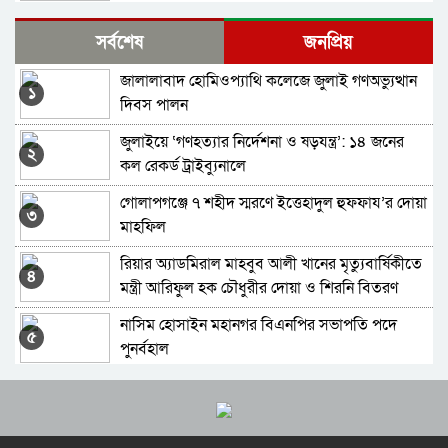
সিলেটে ডিবি পরিচয়ে অপহরণের চেষ্টা, আটক ১
সর্বশেষ
জনপ্রিয়
জালালাবাদ হোমিওপ্যাথি কলেজে জুলাই গণঅভ্যুত্থান
ডেঙ্গুতে প্রথম মৃত্যু দেখলো সিলেট
১
দিবস পালন
জুলাইয়ে ‘গণহত্যার নির্দেশনা ও ষড়যন্ত্র’: ১৪ জনের
সিলেটের যেসব এলাকায় গ্যাস থাকবে না রাত ৯টা
২
কল রেকর্ড ট্রাইব্যুনালে
পর্যন্ত
গোলাপগঞ্জে ৭ শহীদ স্মরণে ইত্তেহাদুল হুফফায’র দোয়া
সিলেটে নিষিদ্ধ সংগঠনের ঝটিকা মিছিল, পুলিশের
৩
মাহফিল
মামলা
রিয়ার অ্যাডমিরাল মাহবুব আলী খানের মৃত্যুবার্ষিকীতে
জঞ্জালমুক্ত হচ্ছে ঘাসিটুলা পুকুর, হবে দৃষ্টিনন্দন
৪
মন্ত্রী আরিফুল হক চৌধুরীর দোয়া ও শিরনি বিতরণ
ওয়াকওয়ে
নাসিম হোসাইন মহানগর বিএনপির সভাপতি পদে
এসএমপি’র নতুন কমিশনারের দায়িত্ব গ্রহণ
৫
পুনর্বহাল
সিলেটে শিশু ফাহিমা হত্যায় জাকিরের মৃ/ত্যু/দ/ণ্ড
সিলেটে হাম উপসর্গে মারা যাওয়া শিশুর সংখ্যা কত?
৬
ক্বিনব্রিজ আড়াল করে ‘আই লাভ সিলেট’ সাইনেজ,