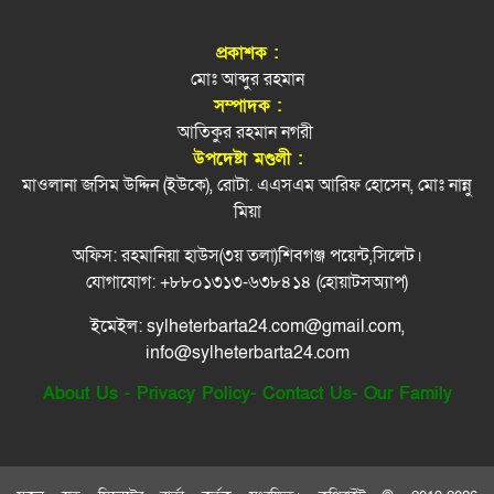
অটোরিকশার ধাক্কায় ব্লু বার্ড স্কুলের শিক্ষক নি হত
৭
সমালোচনা
প্রকাশক :
স্বর্ণের দামে বড় লাফ, ভরি ছাড়াল সোয়া ২ লাখ
হজ যাত্রীদের জন্য ৩ স্তরে প্যাকেজ ঘোষণা হাব’র
মোঃ আব্দুর রহমান
৮
সম্পাদক :
আতিকুর রহমান নগরী
এবার ৫ দেশি মাছে মিলল মাইক্রোপ্লাস্টিক, বেশি
দরজা ভেঙে বের করা হলো পুলিশ সদস্যের মরদেহ
৯
উপদেষ্টা মণ্ডলী :
কইয়ে
মাওলানা জসিম উদ্দিন (ইউকে), রোটা. এএসএম আরিফ হোসেন, মোঃ নান্নু
জ্বালানি সংকট থেকে উত্তরণে সময় লাগবে: সিলেটে
মিয়া
১০
বাণিজ্য মন্ত্রী
অফিস: রহমানিয়া হাউস(৩য় তলা)শিবগঞ্জ পয়েন্ট,সিলেট।
জৈন্তাপুরে জুলাই গণঅভ্যুত্থান দিবস পালিত
১১
যোগাযোগ: +৮৮০১৩১৩-৬৩৮৪১৪ (হোয়াটসঅ্যাপ)
ইমেইল: sylheterbarta24.com@gmail.com,
ফেঞ্চুগঞ্জে সড়ক দুর্ঘটনায় মোটরসাইকেল আরোহির
১২
info@sylheterbarta24.com
মৃ.ত্যু
About Us
-
Privacy Policy
-
Contact Us
-
Our Family
হাম উপসর্গে সিলেটে আরও ২ শিশুর মৃত্যু
১৩
অহেতুক ইস্যু বানালে পলাতক স্বৈরাচারের পুনরুত্থানের
১৪