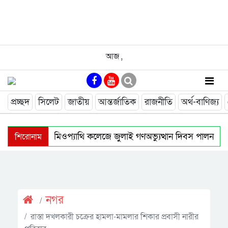
আজ
,
প্রচ্ছদ
সিলেট
জাতীয়
আন্তর্জাতিক
রাজনীতি
অর্থ-বাণিজ্য
শিরোনাম
জালালাবাদ হোমিওপ্যাথি কলেজে জুলাই গণঅভ্যুত্থান দিবস পালন
জৈন্তাপুরে জুলাই গণঅভ্যুত্থান দিবস পালিত
ফেঞ্চুগঞ্জে সড়ক 
নগর উন্নয়নে সমন্বিতভাবে কাজ করতে হবে: উচ্চপর্যায়ের সভায় বাণিজ্যমন
নগর
রাস্তা দখলকারী চক্রের হামলা-মামলার শিকার প্রবাসী নারীর