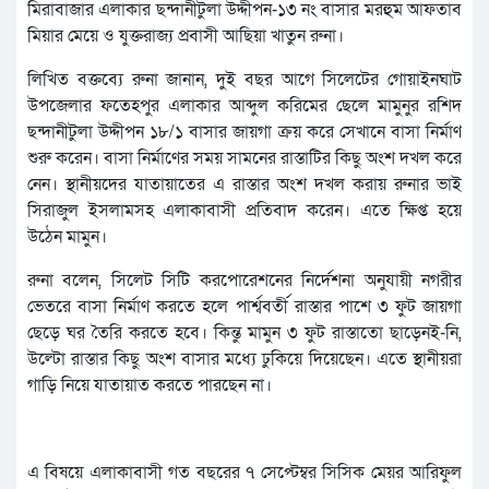
মিরাবাজার এলাকার ছন্দানীটুলা উদ্দীপন-১৩ নং বাসার মরহুম আফতাব
মিয়ার মেয়ে ও যুক্তরাজ্য প্রবাসী আছিয়া খাতুন রুনা।
লিখিত বক্তব্যে রুনা জানান, দুই বছর আগে সিলেটের গোয়াইনঘাট
উপজেলার ফতেহপুর এলাকার আব্দুল করিমের ছেলে মামুনুর রশিদ
ছন্দানীটুলা উদ্দীপন ১৮/১ বাসার জায়গা ক্রয় করে সেখানে বাসা নির্মাণ
শুরু করেন। বাসা নির্মাণের সময় সামনের রাস্তাটির কিছু অংশ দখল করে
নেন। স্থানীয়দের যাতায়াতের এ রাস্তার অংশ দখল করায় রুনার ভাই
সিরাজুল ইসলামসহ এলাকাবাসী প্রতিবাদ করেন। এতে ক্ষিপ্ত হয়ে
উঠেন মামুন।
রুনা বলেন, সিলেট সিটি করপোরেশনের নির্দেশনা অনুযায়ী নগরীর
ভেতরে বাসা নির্মাণ করতে হলে পার্শ্ববর্তী রাস্তার পাশে ৩ ফুট জায়গা
ছেড়ে ঘর তৈরি করতে হবে। কিন্তু মামুন ৩ ফুট রাস্তাতো ছাড়েনই-নি,
উল্টো রাস্তার কিছু অংশ বাসার মধ্যে ঢুকিয়ে দিয়েছেন। এতে স্থানীয়রা
গাড়ি নিয়ে যাতায়াত করতে পারছেন না।
এ বিষয়ে এলাকাবাসী গত বছরের ৭ সেপ্টেম্বর সিসিক মেয়র আরিফুল