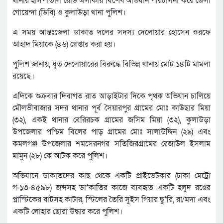
থানার হাসপাতাল রোড এলাকায় বিশেষ অভিযান পরিচালনা করে জেলা
গোয়েন্দা (ডিবি) ও কুলাউড়া থানা পুলিশ।
এ সময় আন্তঃজেলা ডাকাত দলের সদস্য দেলোয়ার হোসেন ওরফে
আহাদ মিয়াকে (৪৬) গ্রেপ্তার করা হয়।
পুলিশ জানায়, ধৃত দেলোয়ারের বিরুদ্ধে বিভিন্ন থানায় মোট ১৪টি মামলা
রয়েছে।
এদিকে শুক্রবার দিবাগত রাত আড়াইটার দিকে পৃথক অভিযান চালিয়ে
মৌলভীবাজার সদর থানার পূর্ব সৈয়ারপুর গ্রামের মোঃ কাউছার মিয়া
(৩২), একই থানার বেরিরচক গ্রামের জসিম মিয়া (৩২), কুলাউড়া
উপজেলার পশ্চিম বিলের পাড় গ্রামের মোঃ সালাউদ্দিন (২৯) এবং
কমলগঞ্জ উপজেলার শমসেরনগর সতিজিরগ্রামের রেজাউল ইসলাম
মামুন (২৮) কে আটক করে পুলিশ।
অভিযানে ডাকাতদের কাছ থেকে একটি প্রাইভেটকার (ঢাকা মেট্রো
গ-১৩-৪৫৯৮) জব্দসহ ডা*কাতির কাজে ব্যবহৃত একটি হলুদ রঙের
প্লাস্টিকের বাটসহ কাটার, স্টিলের তৈরি সুইস গিয়ার ছু*রি, রা/মদা এবং
একটি লোহার ছোরা উদ্ধার করে পুলিশ।