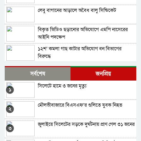
লেবু বাগানের আড়ালে অবৈধ বালু সিন্ডিকেট
বিকৃত ভিডিও ছড়ানোর অভিযোগে এমপি নাসেরের
আইনি পদক্ষেপ
১২শ’ কমলা গাছ কাটার অভিযোগ বন বিভাগের
বিরুদ্ধে
হামহাম জলপ্রপাতে ১০ পর্যটক আটকা, ৯৯৯ এ কল,
সর্বশেষ
জনপ্রিয়
অত:পর
সিলেটে হামে ৩ জনের মৃত্যু
মৌলভীবাজারে দৃষ্টি ফিরে পেলেন ৩ প্রতিবন্ধী, ১৪
১
জনের চোখে অস্ত্রোপচার
মৌলভীবাজারে বিএসএফ’র গুলিতে যুবক নিহত
বাহরাইনে বহুতল ভবন থেকে পড়ে প্রাণ গেল সিলেটের
২
যুবকের
জুলাইয়ে সিলেটের সড়কে দুর্ঘটনায় প্রাণ গেল ৩১ জনের
বন্যপ্রাণী সংরক্ষণ আন্দোলনের পরিচিত মুখ সীতেশ
৩
বাবু আর নেই