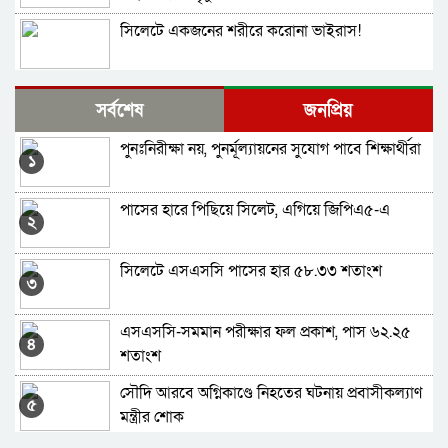
সিলেটে একজনের শরীরে করোনা ভাইরাস!
দক্ষিণ সুরমায় নান্টু-সুস্মিতা রানীসহ গ্রেফতার ৩
সর্বশেষ
জনপ্রিয়
পুনঃনিরীক্ষা নয়, পুনর্মূল্যায়নের সুযোগ পাবে শিক্ষার্থীরা
সিলেটে বিদ্যুৎস্পৃষ্ট হয়ে সিসিক কর্মীর মৃ/ত্যু
১
পাসের হারে পিছিয়ে সিলেট, এগিয়ে জিপিএ৫-এ
হরিপুরে বাস চাপায় প্রাণ গেল বৃদ্ধের, জনতার সড়ক
২
অবরোধ
সিলেটে এসএসসি পাসের হার ৫৮.৩৩ শতাংশ
মাধবপুরে লরি-ট্রাক ও অটোরিকশার ত্রিমুখী সংঘর্ষে
৩
নিহত ২
এসএসসি-সমমান পরীক্ষার ফল প্রকাশ, পাস ৬২.২৫
জৈন্তাপুরে ডিবির হাওরে দু’পক্ষের সংঘর্ষে আহত ৮
৪
শতাংশ
সৌদি আরবে অগ্নিকাণ্ডে নিহতের ঘটনায় প্রবাসীকল্যাণ
সিলেটে হামে ৩ জনের মৃত্যু
৫
মন্ত্রীর শোক