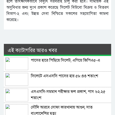
হলে তাৎক্ষণিকভাবে বিদ্যুৎ সরবরাহ চালু করা হবে। সাময়িক এই
অসুবিধার জন্য দুঃখ প্রকাশ করেছে সিলেট বিউবো বিক্রয় ও বিতরণ
বিভাগ-২ এবং উন্নত সেবা নিশ্চিতে সকলের সহযোগিতা কামনা
করেছে।
এই ক্যাটাগরির আরও খবর
পাসের হারে পিছিয়ে সিলেট, এগিয়ে জিপিএ৫-এ
সিলেটে এসএসসি পাসের হার ৫৮.৩৩ শতাংশ
এসএসসি-সমমান পরীক্ষার ফল প্রকাশ, পাস ৬২.২৫
শতাংশ
সৌদি আরবে সোফা কারখানায় আগুন, সাত
বাংলাদেশির মৃত্যু