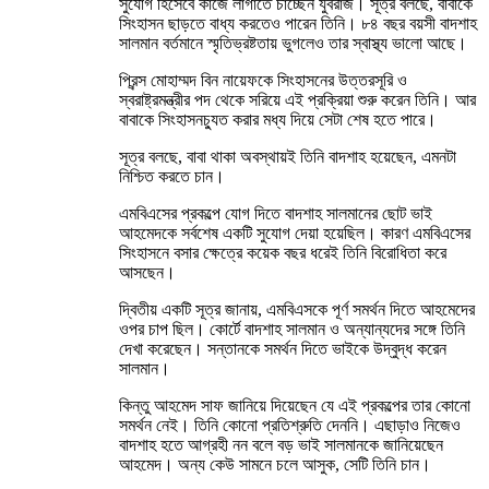
সুযোগ হিসেবে কাজে লাগাতে চাচ্ছেন যুবরাজ। সূত্র বলছে, বাবাকে
সিংহাসন ছাড়তে বাধ্য করতেও পারেন তিনি। ৮৪ বছর বয়সী বাদশাহ
সালমান বর্তমানে স্মৃতিভ্রষ্টতায় ভুগলেও তার স্বাস্থ্য ভালো আছে।
প্রিন্স মোহাম্মদ বিন নায়েফকে সিংহাসনের উত্তরসূরি ও
স্বরাষ্ট্রমন্ত্রীর পদ থেকে সরিয়ে এই প্রক্রিয়া শুরু করেন তিনি। আর
বাবাকে সিংহাসনচ্যুত করার মধ্য দিয়ে সেটা শেষ হতে পারে।
সূত্র বলছে, বাবা থাকা অবস্থায়ই তিনি বাদশাহ হয়েছেন, এমনটা
নিশ্চিত করতে চান।
এমবিএসের প্রকল্পে যোগ দিতে বাদশাহ সালমানের ছোট ভাই
আহমেদকে সর্বশেষ একটি সুযোগ দেয়া হয়েছিল। কারণ এমবিএসের
সিংহাসনে বসার ক্ষেত্রে কয়েক বছর ধরেই তিনি বিরোধিতা করে
আসছেন।
দ্বিতীয় একটি সূত্র জানায়, এমবিএসকে পূর্ণ সমর্থন দিতে আহমেদের
ওপর চাপ ছিল। কোর্টে বাদশাহ সালমান ও অন্যান্যদের সঙ্গে তিনি
দেখা করেছেন। সন্তানকে সমর্থন দিতে ভাইকে উদ্বুদ্ধ করেন
সালমান।
কিন্তু আহমেদ সাফ জানিয়ে দিয়েছেন যে এই প্রকল্পের তার কোনো
সমর্থন নেই। তিনি কোনো প্রতিশ্রুতি দেননি। এছাড়াও নিজেও
বাদশাহ হতে আগ্রহী নন বলে বড় ভাই সালমানকে জানিয়েছেন
আহমেদ। অন্য কেউ সামনে চলে আসুক, সেটি তিনি চান।