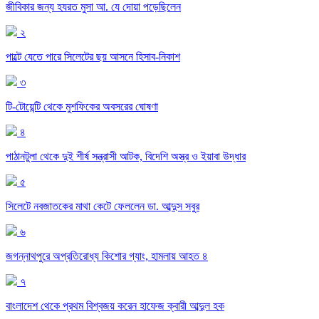
জীবিকার জন্য হযরত মুসা আ. যে দোয়া পড়েছিলেন
২
পাল্টে যেতে পারে সিলেটের ছয় আসনে হিসাব-নিকাশ
৩
টি-টোয়েন্টি থেকে মুশফিকের অবসরের ঘোষণা
৪
পাঠানটুলা থেকে দুই শীর্ষ সন্ত্রাসী আটক, বিদেশি অস্ত্র ও ইয়াবা উদ্ধার
৫
সিলেটে নবজাতকের মাথা কেটে ফেললেন ডা. আব্দুস সবুর
৬
জগন্নাথপুরে অপ্রতিরোধ্য কিশোর গ্যাং, হামলায় আহত ৪
৭
বাংলাদেশ থেকে প্রথম বিশ্বজয় করেন হাফেজ ক্বারী আব্দুল হক