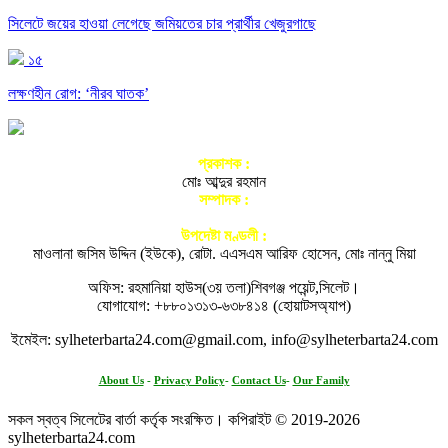
সিলেটে জয়ের হাওয়া লেগেছে জমিয়তের চার প্রার্থীর খেজুরগাছে
১৫
লক্ষণহীন রোগ: ‘নীরব ঘাতক’
প্রকাশক :
মোঃ আব্দুর রহমান
সম্পাদক :
আতিকুর রহমান নগরী
উপদেষ্টা মণ্ডলী :
মাওলানা জসিম উদ্দিন (ইউকে), রোটা. এএসএম আরিফ হোসেন, মোঃ নান্নু মিয়া
অফিস: রহমানিয়া হাউস(৩য় তলা)শিবগঞ্জ পয়েন্ট,সিলেট।
যোগাযোগ: +৮৮০১৩১৩-৬৩৮৪১৪ (হোয়াটসঅ্যাপ)
ইমেইল: sylheterbarta24.com@gmail.com, info@sylheterbarta24.com
About Us
-
Privacy Policy
-
Contact Us
-
Our Family
সকল স্বত্ব সিলেটের বার্তা কর্তৃক সংরক্ষিত। কপিরাইট © 2019-2026
sylheterbarta24.com