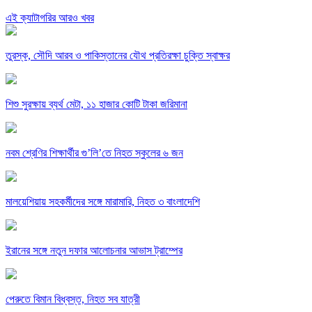
এই ক্যাটাগরির আরও খবর
তুরস্ক, সৌদি আরব ও পাকিস্তানের যৌথ প্রতিরক্ষা চুক্তি স্বাক্ষর
শিশু সুরক্ষায় ব্যর্থ মেটা, ১১ হাজার কোটি টাকা জরিমানা
নবম শ্রেণির শিক্ষার্থীর গু’লি’তে নিহত স্কুলের ৬ জন
মালয়েশিয়ায় সহকর্মীদের সঙ্গে মারামারি, নিহত ৩ বাংলাদেশি
ইরানের সঙ্গে নতুন দফার আলোচনার আভাস ট্রাম্পের
পেরুতে বিমান বিধ্বস্ত, নিহত সব যাত্রী