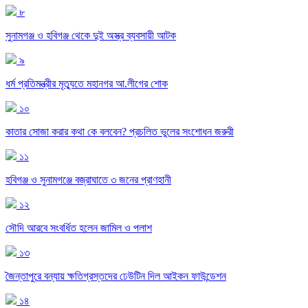
৮
সুনামগঞ্জ ও হবিগঞ্জ থেকে দুই অস্ত্র ব্যবসায়ী আটক
৯
ধর্ম প্রতিমন্ত্রীর মৃত্যুতে মহানগর আ.লীগের শোক
১০
কাতার সোজা করার কথা কে বলবেন? প্রচলিত ভুলের সংশোধন জরুরী
১১
হবিগঞ্জ ও সুনামগঞ্জে বজ্রাঘাতে ৩ জনের প্রাণহানী
১২
সৌদি আরবে সংবর্ধিত হলেন জামিল ও পলাশ
১৩
জৈন্তাপুরে বন্যায় ক্ষতিগ্রস্তদের ঢেউটিন দিল আইকন ফাউন্ডেশন
১৪