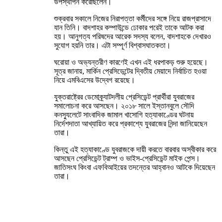
উপস্থাপন করেছিলেন।
শুক্রবার সকালে নিজের নিরাপত্তা কর্মীদের সঙ্গে নিয়ে রাজপ্রাসাদে
যান তিনি। বাদশাহর কম্পাউন্ডে ঢোকার পরেই তাকে আটক করা
হয়। আনুগত্য পরিষদের আরেক সদস্য বলেন, বাদশাহকে দেখারও
সুযোগ হয়নি তার। এটা সম্পূর্ণ বিশ্বাসঘাতকতা।
ঘরোয়া ও অভ্যন্তরীণ কারণেই এখন এই ধরপাকড় শুরু হয়েছে।
সূত্র জানায়, মার্কিন প্রেসিডেন্টের দ্বিতীয় মেয়াদে নির্বাচিত হওয়া
নিয়ে এমবিএসের উদ্বেগ রয়েছে।
যুক্তরাষ্ট্রের ডেমোক্র্যাটদলীয় প্রেসিডেন্ট প্রার্থীরা যুবরাজের
সমালোচনা করে আসছেন। ২০১৮ সালে ইস্তানবুলে সৌদি
কনস্যুলেটে সাংবাদিক জামাল খাসোগি হত্যাকাণ্ডের ঘটনায়
নির্দেশদাতা আখ্যায়িত করে প্রকাশ্যে যুবরাজের নিন্দা জানিয়েছেন
তারা।
কিন্তু এই হত্যাকাণ্ডে যুবরাজকে দায়ী করতে বারবার অস্বীকার করে
আসছেন প্রেসিডেন্ট ট্রাম্প ও ভাইস-প্রেসিডেন্ট মাইক পেন্স।
জাতিসংঘ কিংবা এফবিআইয়ের তদন্তের আহ্বানও আটকে দিয়েছেন
তারা।