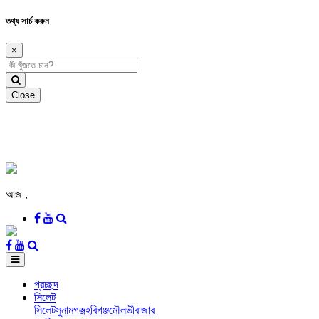
তথ্য সার্চ করুন
×
Close
আজ
,
প্রচ্ছদ
সিলেট
সিলেট
সুনামগঞ্জ
হবিগঞ্জ
মৌলভীবাজার