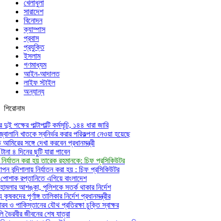
খেলাধুলা
সারাদেশ
বিনোদন
ক্যাম্পাস
প্রবাস
প্রযুক্তি
ইসলাম
গণমাধ্যম
আইন-আদালত
লাইফ স্টাইল
অন্যান্য
শিরোনাম
ুই পক্ষের পাল্টাপাল্টি কর্মসূচি, ১৪৪ ধারা জারি
ও জ্বালানি খাতকে স্বনির্ভর করার পরিকল্পনা নেওয়া হয়েছে
মিরের সঙ্গে দেখা করবেন প্রধানমন্ত্রী
না ৪ দিনের ছুটি যারা পাবেন
য় নির্যাতন করা হয় তারেক রহমানকে: চিফ প্রসিকিউটর
ন বন্দিশালায় নির্যাতন করা হয় : চিফ প্রসিকিউটর
ৈরি পোশাক রপ্তানিতে এগিয়ে বাংলাদেশ
হামলার আশঙ্কা, পুলিশকে সতর্ক থাকার নির্দেশ
কৃষকদের পূর্ণাঙ্গ তালিকার নির্দেশ প্রধানমন্ত্রীর
ব ও পাকিস্তানের যৌথ প্রতিরক্ষা চুক্তি স্বাক্ষর
লি ভৈরবীর জীবনের শেষ যাত্রা