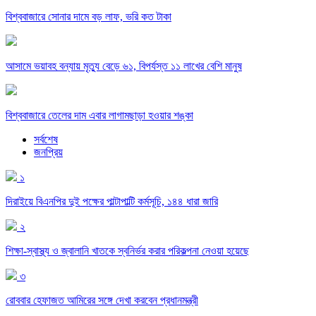
বিশ্ববাজারে সোনার দামে বড় লাফ, ভরি কত টাকা
আসামে ভয়াবহ বন্যায় মৃত্যু বেড়ে ৬১, বিপর্যস্ত ১১ লাখের বেশি মানুষ
বিশ্ববাজারে তেলের দাম এবার লাগামছাড়া হওয়ার শঙ্কা
সর্বশেষ
জনপ্রিয়
১
দিরাইয়ে বিএনপির দুই পক্ষের পাল্টাপাল্টি কর্মসূচি, ১৪৪ ধারা জারি
২
শিক্ষা-স্বাস্থ্য ও জ্বালানি খাতকে স্বনির্ভর করার পরিকল্পনা নেওয়া হয়েছে
৩
রোববার হেফাজত আমিরের সঙ্গে দেখা করবেন প্রধানমন্ত্রী