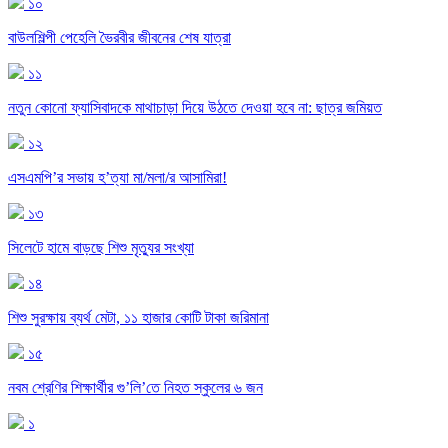
১০
বাউলশিল্পী পেহেলি ভৈরবীর জীবনের শেষ যাত্রা
১১
নতুন কোনো ফ্যাসিবাদকে মাথাচাড়া দিয়ে উঠতে দেওয়া হবে না: ছাত্র জমিয়ত
১২
এসএমপি’র সভায় হ’ত্যা মা/মলা/র আসামিরা!
১৩
সিলেটে হামে বাড়ছে শিশু মৃত্যুর সংখ্যা
১৪
শিশু সুরক্ষায় ব্যর্থ মেটা, ১১ হাজার কোটি টাকা জরিমানা
১৫
নবম শ্রেণির শিক্ষার্থীর গু’লি’তে নিহত স্কুলের ৬ জন
১