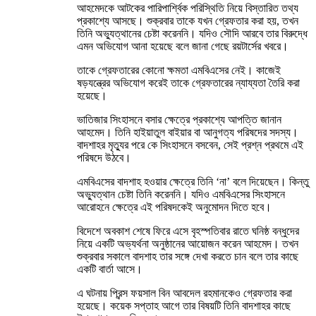
আহমেদকে আটকের পারিপার্শ্বিক পরিস্থিতি নিয়ে বিস্তারিত তথ্য
প্রকাশ্যে আসছে। শুক্রবার তাকে যখন গ্রেফতার করা হয়, তখন
তিনি অভ্যুত্থানের চেষ্টা করেননি। যদিও সৌদি আরবে তার বিরুদ্ধে
এমন অভিযোগ আনা হয়েছে বলে জানা গেছে রয়টার্সের খবরে।
তাকে গ্রেফতারের কোনো ক্ষমতা এমবিএসের নেই। কাজেই
ষড়যন্ত্রের অভিযোগ করেই তাকে গ্রেফতারের ন্যায্যতা তৈরি করা
হয়েছে।
ভাতিজার সিংহাসনে বসার ক্ষেত্রে প্রকাশ্যে আপত্তি জানান
আহমেদ। তিনি হাইয়াতুল বাইয়ার বা আনুগত্য পরিষদের সদস্য।
বাদশাহর মৃত্যুর পরে কে সিংহাসনে বসবেন, সেই প্রশ্ন প্রথমে এই
পরিষদে উঠবে।
এমবিএসের বাদশাহ হওয়ার ক্ষেত্রে তিনি ‘না’ বলে দিয়েছেন। কিন্তু
অভ্যুত্থান চেষ্টা তিনি করেননি। যদিও এমবিএসের সিংহাসনে
আরোহনে ক্ষেত্রে এই পরিষদকেই অনুমোদন দিতে হবে।
বিদেশে অবকাশ শেষে ফিরে এসে বৃহস্পতিবার রাতে ঘনিষ্ঠ বন্ধুদের
নিয়ে একটি অভ্যর্থনা অনুষ্ঠানের আয়োজন করেন আহমেদ। তখন
শুক্রবার সকালে বাদশাহ তার সঙ্গে দেখা করতে চান বলে তার কাছে
একটি বার্তা আসে।
এ ঘটনায় প্রিন্স ফয়সাল বিন আবদেল রহমানকেও গ্রেফতার করা
হয়েছে। কয়েক সপ্তাহ আগে তার বিষয়টি তিনি বাদশাহর কাছে