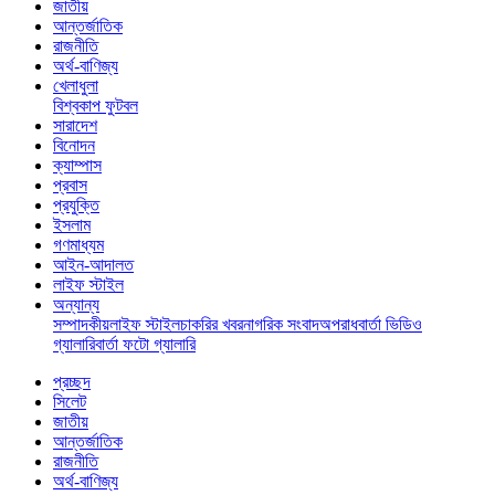
জাতীয়
আন্তর্জাতিক
রাজনীতি
অর্থ-বাণিজ্য
খেলাধুলা
বিশ্বকাপ ফুটবল
সারাদেশ
বিনোদন
ক্যাম্পাস
প্রবাস
প্রযুক্তি
ইসলাম
গণমাধ্যম
আইন-আদালত
লাইফ স্টাইল
অন্যান্য
সম্পাদকীয়
লাইফ স্টাইল
চাকরির খবর
নাগরিক সংবাদ
অপরাধ
বার্তা ভিডিও
গ্যালারি
বার্তা ফটো গ্যালারি
প্রচ্ছদ
সিলেট
জাতীয়
আন্তর্জাতিক
রাজনীতি
অর্থ-বাণিজ্য