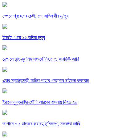
স্পেনে প্রবেশের চেষ্টা, ৫৭ অভিবাসীর মৃ/ত্যু
টমেটো খেয়ে ১৫ হাতির মৃত্যু
নেপালে হিন্দু-মুসলিম সংঘর্ষে নিহত ৩, কারফিউ জারি
এবার স্বরাষ্ট্রমন্ত্রী অমিত শাহ’র পদত্যাগ চাইলো ককরোচ
ইরাকে যুক্তরাষ্ট্র-সৌদি আরবের হামলায় নিহত ২০
জাপানে ৭.১ মাত্রার ভয়াবহ ভূমিকম্প, সতর্কতা জারি