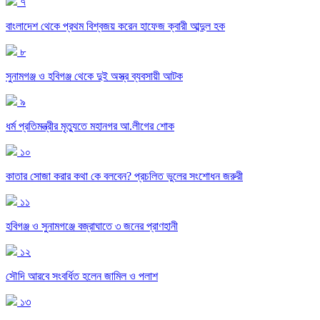
৭
বাংলাদেশ থেকে প্রথম বিশ্বজয় করেন হাফেজ ক্বারী আব্দুল হক
৮
সুনামগঞ্জ ও হবিগঞ্জ থেকে দুই অস্ত্র ব্যবসায়ী আটক
৯
ধর্ম প্রতিমন্ত্রীর মৃত্যুতে মহানগর আ.লীগের শোক
১০
কাতার সোজা করার কথা কে বলবেন? প্রচলিত ভুলের সংশোধন জরুরী
১১
হবিগঞ্জ ও সুনামগঞ্জে বজ্রাঘাতে ৩ জনের প্রাণহানী
১২
সৌদি আরবে সংবর্ধিত হলেন জামিল ও পলাশ
১৩