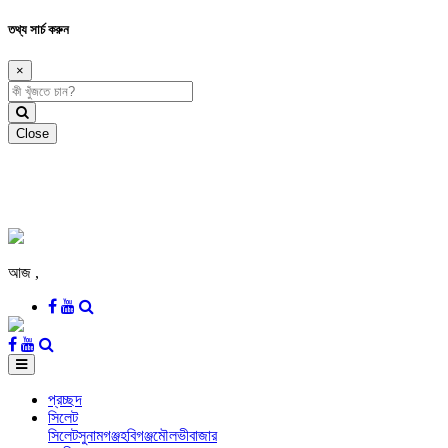
তথ্য সার্চ করুন
×
Close
আজ
,
প্রচ্ছদ
সিলেট
সিলেট
সুনামগঞ্জ
হবিগঞ্জ
মৌলভীবাজার