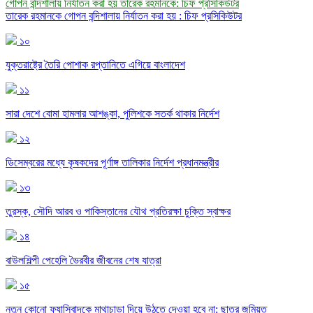
গোপন বন্দিশালায় নির্যাতন করা হয় তারেক রহমানকে: চিফ প্রসিকিউটর
তারেক রহমানকে গোপন বন্দিশালায় নির্যাতন করা হয় : চিফ প্রসিকিউটর
১০
যুক্তরাষ্ট্রে তৈরি পোশাক রপ্তানিতে এগিয়ে বাংলাদেশ
১১
সারা দেশে বোমা হামলার আশঙ্কা, পুলিশকে সতর্ক থাকার নির্দেশ
১২
ডিসেম্বরের মধ্যে কৃষকদের পূর্ণাঙ্গ তালিকার নির্দেশ প্রধানমন্ত্রীর
১৩
তুরস্ক, সৌদি আরব ও পাকিস্তানের যৌথ প্রতিরক্ষা চুক্তি স্বাক্ষর
১৪
বাউলশিল্পী পেহেলি ভৈরবীর জীবনের শেষ যাত্রা
১৫
নতুন কোনো ফ্যাসিবাদকে মাথাচাড়া দিয়ে উঠতে দেওয়া হবে না: ছাত্র জমিয়ত