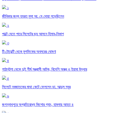
১
জীবিকার জন্য হযরত মুসা আ. যে দোয়া পড়েছিলেন
২
পাল্টে যেতে পারে সিলেটের ছয় আসনে হিসাব-নিকাশ
৩
টি-টোয়েন্টি থেকে মুশফিকের অবসরের ঘোষণা
৪
পাঠানটুলা থেকে দুই শীর্ষ সন্ত্রাসী আটক, বিদেশি অস্ত্র ও ইয়াবা উদ্ধার
৫
সিলেটে নবজাতকের মাথা কেটে ফেললেন ডা. আব্দুস সবুর
৬
জগন্নাথপুরে অপ্রতিরোধ্য কিশোর গ্যাং, হামলায় আহত ৪