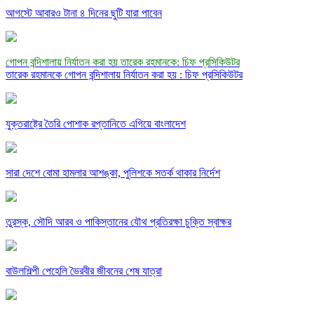
আগস্টে আবারও টানা ৪ দিনের ছুটি যারা পাবেন
গোপন বন্দিশালায় নির্যাতন করা হয় তারেক রহমানকে: চিফ প্রসিকিউটর
তারেক রহমানকে গোপন বন্দিশালায় নির্যাতন করা হয় : চিফ প্রসিকিউটর
যুক্তরাষ্ট্রে তৈরি পোশাক রপ্তানিতে এগিয়ে বাংলাদেশ
সারা দেশে বোমা হামলার আশঙ্কা, পুলিশকে সতর্ক থাকার নির্দেশ
তুরস্ক, সৌদি আরব ও পাকিস্তানের যৌথ প্রতিরক্ষা চুক্তি স্বাক্ষর
বাউলশিল্পী পেহেলি ভৈরবীর জীবনের শেষ যাত্রা