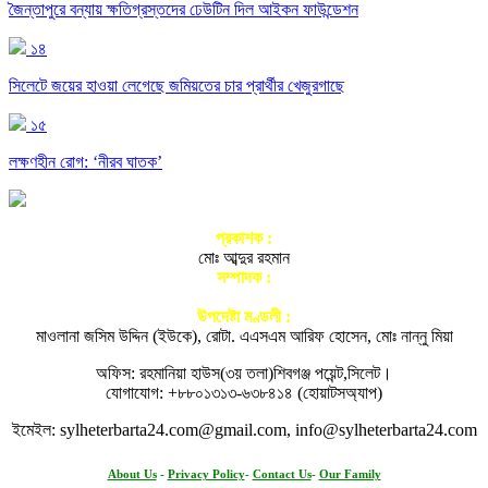
জৈন্তাপুরে বন্যায় ক্ষতিগ্রস্তদের ঢেউটিন দিল আইকন ফাউন্ডেশন
১৪
সিলেটে জয়ের হাওয়া লেগেছে জমিয়তের চার প্রার্থীর খেজুরগাছে
১৫
লক্ষণহীন রোগ: ‘নীরব ঘাতক’
প্রকাশক :
মোঃ আব্দুর রহমান
সম্পাদক :
আতিকুর রহমান নগরী
উপদেষ্টা মণ্ডলী :
মাওলানা জসিম উদ্দিন (ইউকে), রোটা. এএসএম আরিফ হোসেন, মোঃ নান্নু মিয়া
অফিস: রহমানিয়া হাউস(৩য় তলা)শিবগঞ্জ পয়েন্ট,সিলেট।
যোগাযোগ: +৮৮০১৩১৩-৬৩৮৪১৪ (হোয়াটসঅ্যাপ)
ইমেইল: sylheterbarta24.com@gmail.com, info@sylheterbarta24.com
About Us
-
Privacy Policy
-
Contact Us
-
Our Family