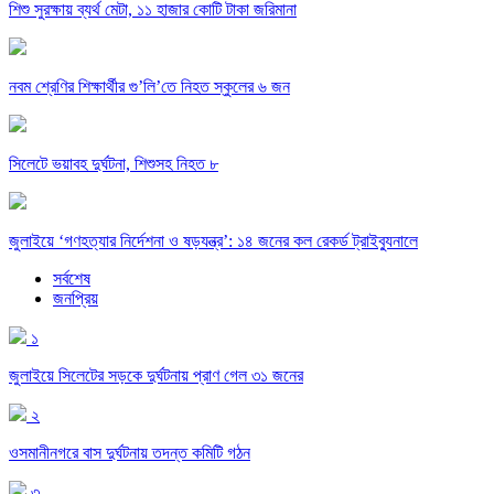
শিশু সুরক্ষায় ব্যর্থ মেটা, ১১ হাজার কোটি টাকা জরিমানা
নবম শ্রেণির শিক্ষার্থীর গু’লি’তে নিহত স্কুলের ৬ জন
সিলেটে ভয়াবহ দুর্ঘটনা, শিশুসহ নিহত ৮
জুলাইয়ে ‘গণহত্যার নির্দেশনা ও ষড়যন্ত্র’: ১৪ জনের কল রেকর্ড ট্রাইব্যুনালে
সর্বশেষ
জনপ্রিয়
১
জুলাইয়ে সিলেটের সড়কে দুর্ঘটনায় প্রাণ গেল ৩১ জনের
২
ওসমানীনগরে বাস দুর্ঘটনায় তদন্ত কমিটি গঠন
৩