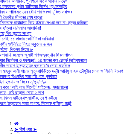
হামলার আশঙ্কা, পুলিশকে সতর্ক থাকার নির্দেশ
কৃষকদের পূর্ণাঙ্গ তালিকার নির্দেশ প্রধানমন্ত্রীর
ব ও পাকিস্তানের যৌথ প্রতিরক্ষা চুক্তি স্বাক্ষর
লি ভৈরবীর জীবনের শেষ যাত্রা
সিবাদকে মাথাচাড়া দিয়ে উঠতে দেওয়া হবে না: ছাত্র জমিয়ত
হ’ত্যা মা/মলা/র আসামিরা!
ে শিশু মৃত্যুর সংখ্যা
র্থ মেটা, ১১ হাজার কোটি টাকা জরিমানা
ষার্থীর গু’লি’তে নিহত স্কুলের ৬ জন
র্ঘটনা, শিশুসহ নিহত ৮
ওপ্যাথি কলেজে জুলাই গণঅভ্যুত্থান দিবস পালন
র নির্দেশনা ও ষড়যন্ত্র’: ১৪ জনের কল রেকর্ড ট্রাইব্যুনালে
হীদ স্মরণে ইত্তেহাদুল হুফফায’র দোয়া মাহফিল
ল মাহবুব আলী খানের মৃত্যুবার্ষিকীতে মন্ত্রী আরিফুল হক চৌধুরীর দোয়া ও শিরনি বিতরণ
হানগর বিএনপির সভাপতি পদে পুনর্বহাল
মা হত্যায় জাকিরের মৃ/ত্যু/দ/ণ্ড
াল করে ‘আই লাভ সিলেট’ সাইনেজ, সমালোচনা
ড় লাফ, ভরি ছাড়াল সোয়া ২ লাখ
ে মিলল মাইক্রোপ্লাস্টিক, বেশি কইয়ে
েকে উত্তরণে সময় লাগবে: সিলেটে বাণিজ্য মন্ত্রী
➤ শীর্ষ খবর ➤