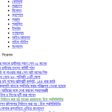
খেলাধুলা
সারাদেশ
বিনোদন
ক্যাম্পাস
প্রবাস
প্রযুক্তি
ইসলাম
গণমাধ্যম
আইন-আদালত
লাইফ স্টাইল
অন্যান্য
শিরোনাম
 সড়কে দুর্ঘটনায় প্রাণ গেল ৩১ জনের
দুর্ঘটনায় তদন্ত কমিটি গঠন
না পাওয়ায় মারা গেল আট মাসের শিশু
ত বেড়ে ৯৮, পানিবন্দি ১৩টি জেলা
ুই পক্ষের পাল্টাপাল্টি কর্মসূচি, ১৪৪ ধারা জারি
ও জ্বালানি খাতকে স্বনির্ভর করার পরিকল্পনা নেওয়া হয়েছে
মিরের সঙ্গে দেখা করবেন প্রধানমন্ত্রী
না ৪ দিনের ছুটি যারা পাবেন
য় নির্যাতন করা হয় তারেক রহমানকে: চিফ প্রসিকিউটর
ন বন্দিশালায় নির্যাতন করা হয় : চিফ প্রসিকিউটর
ৈরি পোশাক রপ্তানিতে এগিয়ে বাংলাদেশ