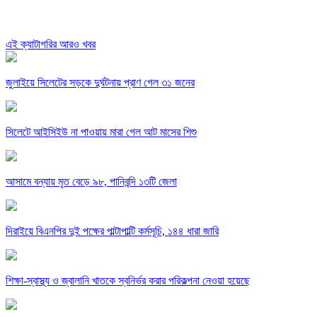
এই ক্যাটাগরির আরও খবর
জুলাইয়ে সিলেটের সড়কে দুর্ঘটনায় প্রাণ গেল ৩১ জনের
সিলেটে আইসিইউ না পাওয়ায় মারা গেল আট মাসের শিশু
আসামে বন্যায় মৃত বেড়ে ৯৮, পানিবন্দি ১৩টি জেলা
দিরাইয়ে বিএনপির দুই পক্ষের পাল্টাপাল্টি কর্মসূচি, ১৪৪ ধারা জারি
শিক্ষা-স্বাস্থ্য ও জ্বালানি খাতকে স্বনির্ভর করার পরিকল্পনা নেওয়া হয়েছে