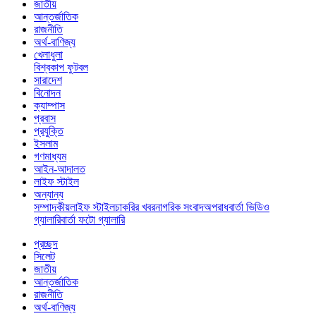
জাতীয়
আন্তর্জাতিক
রাজনীতি
অর্থ-বাণিজ্য
খেলাধুলা
বিশ্বকাপ ফুটবল
সারাদেশ
বিনোদন
ক্যাম্পাস
প্রবাস
প্রযুক্তি
ইসলাম
গণমাধ্যম
আইন-আদালত
লাইফ স্টাইল
অন্যান্য
সম্পাদকীয়
লাইফ স্টাইল
চাকরির খবর
নাগরিক সংবাদ
অপরাধ
বার্তা ভিডিও
গ্যালারি
বার্তা ফটো গ্যালারি
প্রচ্ছদ
সিলেট
জাতীয়
আন্তর্জাতিক
রাজনীতি
অর্থ-বাণিজ্য