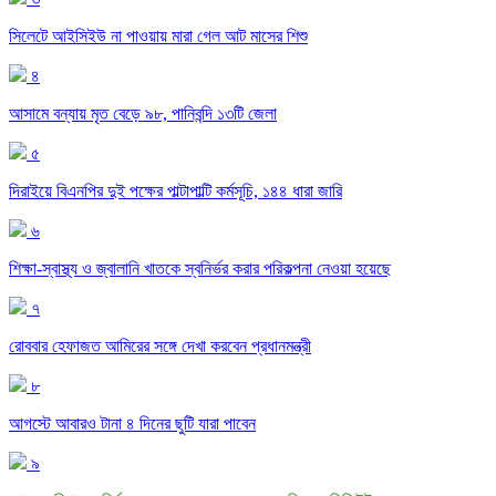
সিলেটে আইসিইউ না পাওয়ায় মারা গেল আট মাসের শিশু
৪
আসামে বন্যায় মৃত বেড়ে ৯৮, পানিবন্দি ১৩টি জেলা
৫
দিরাইয়ে বিএনপির দুই পক্ষের পাল্টাপাল্টি কর্মসূচি, ১৪৪ ধারা জারি
৬
শিক্ষা-স্বাস্থ্য ও জ্বালানি খাতকে স্বনির্ভর করার পরিকল্পনা নেওয়া হয়েছে
৭
রোববার হেফাজত আমিরের সঙ্গে দেখা করবেন প্রধানমন্ত্রী
৮
আগস্টে আবারও টানা ৪ দিনের ছুটি যারা পাবেন
৯