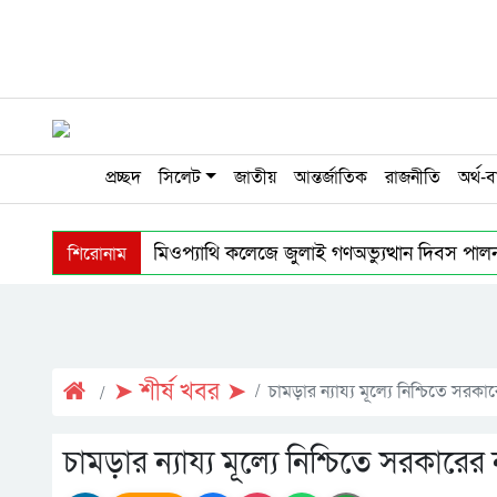
প্রচ্ছদ
সিলেট
জাতীয়
আন্তর্জাতিক
রাজনীতি
অর্থ-ব
শিরোনাম
জালালাবাদ হোমিওপ্যাথি কলেজে জুলাই গণঅভ্যুত্থান দিবস পাল
জৈন্তাপুরে জুলাই গণঅভ্যুত্থান দিবস পালিত
ফেঞ্চুগঞ্জে
নগর উন্নয়নে সমন্বিতভাবে কাজ করতে হবে: উচ্চপর্যায়ের সভায় বাণি
➤ শীর্ষ খবর ➤
চামড়ার ন্যায্য মূল্যে নিশ্চিতে সর
চামড়ার ন্যায্য মূল্যে নিশ্চিতে সরকার