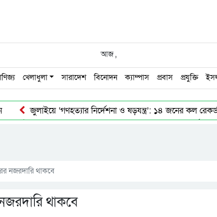
আজ
,
াণিজ্য
খেলাধুলা
সারাদেশ
বিনোদন
ক্যাম্পাস
প্রবাস
প্রযুক্তি
ইস
ন
জুলাইয়ে ‘গণহত্যার নির্দেশনা ও ষড়যন্ত্র’: ১৪ জনের কল রেকর্ড ট
 সড়ক দুর্ঘটনায় মোটরসাইকেল আরোহির মৃ.ত্যু
হাম উপসর্গে সিলে
জ্যমন্ত্রী
স্বৈরাচারের রেখে যাওয়া ভঙ্গুর রাষ্ট্র পুনর্গঠনে কাজ ক
কারের নজরদারি থাকবে
ের নজরদারি থাকবে