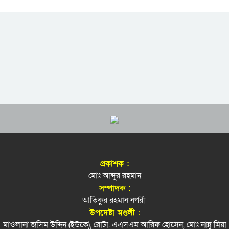
প্রকাশক :
মোঃ আব্দুর রহমান
সম্পাদক :
আতিকুর রহমান নগরী
উপদেষ্টা মণ্ডলী :
মাওলানা জসিম উদ্দিন (ইউকে), রোটা. এএসএম আরিফ হোসেন, মোঃ নান্নু মিয়া