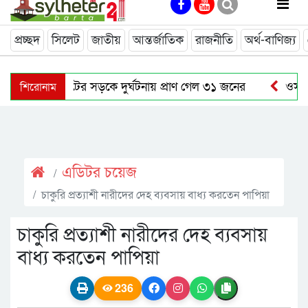
প্রচ্ছদ
সিলেট
জাতীয়
আন্তর্জাতিক
রাজনীতি
অর্থ-বাণিজ্য
শিরোনাম
জুলাইয়ে সিলেটের সড়কে দুর্ঘটনায় প্রাণ গেল ৩১ জনের
ওসমান
বাউলশিল্পী পেহেলি ভৈরবীর জীবনের শেষ যাত্রা
নতুন কোনো ফ
নাসিম হোসাইন মহানগর বিএনপির সভাপতি পদে পুনর্বহাল
সি
এডিটর চয়েজ
চাকুরি প্রত্যাশী নারীদের দেহ ব্যবসায় বাধ্য করতেন পাপিয়া
চাকুরি প্রত্যাশী নারীদের দেহ ব্যবসায়
বাধ্য করতেন পাপিয়া
236