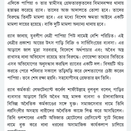
এদিকে পাপিয়া ও তার স্বামীসহ গ্রেফতারকৃতদের বিমানবন্দর থানায়
হস্তান্তর করেছে র‌্যাব। তাদের আজ আদালতে তোলা হবে। তাদের
বিরুদ্ধে তিনটি মামলা হবে। এর মধ্যে বিশেষ ক্ষমতা আইনে একটি
মামলা দায়ের হয়েছে। বাকি দুটি মামলা অন্যান্য থানায় হবে।
র‌্যাব জানায়, যুবলীগ নেত্রী পাপিয়া পিউ নামেই বেশি পরিচিত। এই
নেত্রীর প্রকাশ্য আয়ের উৎস গাড়ি বিক্রি ও সার্ভিসিংয়ের ব্যবসা। এর
আড়ালে জাল মুদ্রা সরবরাহ, বিদেশে অর্থপাচার এবং অবৈধ অস্ত্র
রাখাসহ নানা অভিযোগ রয়েছে তার বিরুদ্ধে। গোয়েন্দা তথ্যের ভিত্তিতে
এসব অভিযোগের অনুসন্ধান করছিল র‌্যাবের একটি দল। বিষয়টি আঁচ
করতে পেরে শনিবার সকালে তড়িঘড়ি করে দেশত্যাগের চেষ্টা করেন
পাপিয়া। তবে শেষ রক্ষা হয়নি। সহযোগীসহ গ্রেফতার হন তিনি।
র‌্যাব কর্মকর্তা লেফটেন্যান্ট কর্নেল শাফীউল্লাহ বুলবুল বলেন, গাড়ির
ব্যবসার আড়ালে তিনি অবৈধ অস্ত্র, মাদক ব্যবসা ও চাঁদাবাজিসহ
বিভিন্ন অনৈতিক কর্মকাণ্ডের সঙ্গে যুক্ত। সমাজসেবার নামে তিনি
নরসিংদীর অসহায় নারীদের অনৈতিক কাজে লিপ্ত করে আসছিলেন।
তিনি গুলশানের একটি অভিজাত হোটেলের প্রেসিডেন্ট স্যুট নিজের
নামে বুক করে নানা ধরনের অসামাজিক কার্যকলাপ চালিয়ে