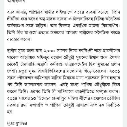
আসছিলেন।
র‌্যাব জানায়, পাপিয়ার স্বামীর থাইল্যান্ডে বারের ব্যবসা রয়েছে। তিনি
দীর্ঘদিন ধরে অবৈধ অস্ত্র-মাদক ব্যবসা ও চাঁদাবাজিসহ বিভিন্ন অনৈতিক
কর্মকাণ্ডের সঙ্গে জড়িত। তার বিরুদ্ধে একাধিক মামলা বিচারাধীন।
তিনি স্ত্রীর মাধ্যমে প্রত্যন্ত অঞ্চলের অসহায় নারীদের অনৈতিক কাজে
ব্যবহার করেন।
স্থানীয় সূত্রে জানা যায়, ২০০০ সালের দিকে নরসিংদী শহর ছাত্রলীগের
সাবেক আহ্বায়ক মফিজুর রহমান চৌধুরী সুমনের উত্থান শুরু। শৈশব
থেকেই চাঁদাবাজি সন্ত্রাসী কর্মকাণ্ড ও ব্ল্যাকমেইল ছিল সুমনের প্রধান
পেশা। চতুর সুমন রাজনীতিবিদদের সঙ্গে সখ্য গড়ে তোলেন। ২০০১
সালে পৌরসভার কমিশনার মানিক মিয়াকে যাত্রা প্যান্ডেলে গিয়ে হত্যার
পর তিনি আলোচনায় আসেন। এরই মধ্যে পাপিয়া চৌধুরীকে বিয়ে
করেন তিনি। এরপর তিনি স্ত্রী পাপিয়াকে রাজনীতিতে সম্পৃক্ত করান।
২০১৪ সালের ১৩ ডিসেম্বর জেলা যুব মহিলা লীগের সম্মেলনে তৌহিদা
সরকার রুনা সভাপতি ও পাপিয়া চৌধুরী সাধারণ সম্পাদক নির্বাচিত
হন।
সূত্রঃ যুগান্তর