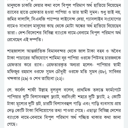
মানুষকে চাকরি দেয়ার কথা বলে বিপুল পরিমাণ অর্থ হাতিয়ে নিয়েছেন
র‌্যাবের হাতে গ্রেফতার হওয়া পাপিয়া ও তার স্বামী সুমন। শুধু তাই নয়,
জমির দালালি, সিএনজি পাম্পের লাইসেন্স দেয়া, গ্যাসলাইন সংযোগের
নামেও সাধারণ মানুষের কাছ থেকে মোটা অঙ্কের অর্থ হাতিয়ে নিয়েছেন
তারা। দেশ-বিদেশের বিভিন্ন ব্যাংকে নামে-বেনামে বিপুল পরিমাণ অর্থ
রেখেছেন এই দম্পতি।
শাহজালাল আন্তর্জাতিক বিমানবন্দর থেকে জাল টাকা বহন ও অবৈধ
টাকা পাচারের অভিযোগে শামিমা নূর পাপিয়া ওরফে পিউসহ চারজনকে
গ্রেফতার করে র‌্যাব। গ্রেফতারকৃত অন্যরা হলেন- পাপিয়ার স্বামী
মফিজুর রহমান ওরফে সুমন চৌধুরী ওরফে মতি সুমন (৩৮), সাব্বির
খন্দকার (২৯) ও শেখ তায়্যিবা (২২)।
লে. কর্নেল শাফী উল্লাহ বুলবুল বলেন, প্রাথমিক তদন্তে ফার্মগেটে
পাপিয়ার দুটি বিলাসবহুল ফ্ল্যাট, নরসিংদী শহরে দুটি ফ্ল্যাট, ২ কোটি
টাকা মূল্যের দুটি প্লট, চারটি বিলাসবহুল গাড়ি এবং গাড়ি ব্যবসায় প্রায়
দেড় কোটি টাকা বিনিয়োগের তথ্য পাওয়া গেছে। এছাড়া বিভিন্ন দেশের
ব্যাংকে নামে-বেনামে বিপুল পরিমাণ অর্থ গচ্ছিত থাকার কথা জানা
গেছে।