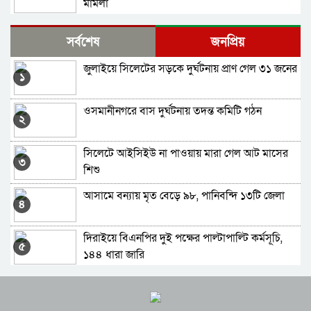
মামলা
সন্ধ্যায় বিএনপির বৈঠক, রাষ্ট্রপতি নির্বাচন নিয়ে
সর্বশেষ
জনপ্রিয়
আলোচনা
জুলাইয়ে সিলেটের সড়কে দুর্ঘটনায় প্রাণ গেল ৩১ জনের
শেখ হাসিনা ভুলের কাফফারা দিয়েছেন, তারেক
১
রহমানকেও দিতে হবে: পাটোয়ারী
ওসমানীনগরে বাস দুর্ঘটনায় তদন্ত কমিটি গঠন
৬ মাসে প্রাণ গেল বিএনপির ৩৮ নেতাকর্মীর
২
সিলেটে আইসিইউ না পাওয়ায় মারা গেল আট মাসের
তারেক রহমান রাজনৈতিক সংস্কৃতিকে অপসংস্কৃতির
৩
শিশু
দিকে ঠেলে দিচ্ছেন: সিলেটে পাটওয়ারী
আসামে বন্যায় মৃত বেড়ে ৯৮, পানিবন্দি ১৩টি জেলা
পাটওয়ারী আবারও আবোল তাবোল বকা শুরু করেছে
৪
: রাশেদ খাঁন
দিরাইয়ে বিএনপির দুই পক্ষের পাল্টাপাল্টি কর্মসূচি,
শেখ হাসিনা ভারতে বসে রাজনীতি করতে পারবেন না
৫
১৪৪ ধারা জারি
শিক্ষা-স্বাস্থ্য ও জ্বালানি খাতকে স্বনির্ভর করার
পাটোয়ারী-সারজিসসহ ৫০ জনের বিরুদ্ধে এবার
৬
পরিকল্পনা নেওয়া হয়েছে
হবিগঞ্জে মামলা