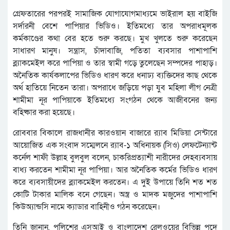
গ্রেফতারের পরপরই সামাজিক যোগাযোগমাধ্যমে ভাইরাল হয় বাইজি
সর্দারনী বেশে পাপিয়ার ভিডিও। ইতিমধ্যে তার অপরাধমূলক
কর্মকাণ্ডের কথা বের হতে শুরু করছে। মুখ খুলতে শুরু করেছেন
সাধারণ মানুষ। সন্ত্রাস, চাঁদাবাজি, পতিতা ব্যবসার পাশাপাশি
ব্ল্যাকমেইল করে পাপিয়া ও তার স্বামী গড়ে তুলেছেন সম্পদের পাহাড়।
অনৈতিক কার্যকলাপের ভিডিও ধারণ করে ধনাঢ্য ব্যক্তিদের কাছ থেকে
অর্থ হাতিয়ে নিতেন তারা। অপরাধে জড়িয়ে পড়া যুব মহিলা লীগ নেত্রী
শামীমা নূর পাপিয়াকে ইতিমধ্যে সংগঠন থেকে আজীবনের জন্য
বহিষ্কার করা হয়েছে।
রোববার বিকালে রাজধানীর কারওয়ান বাজারে র‌্যাব মিডিয়া সেন্টারে
আয়োজিত এক সংবাদ সম্মেলনে র‌্যাব-১ অধিনায়ক (সিও) লেফটেন্যান্ট
কর্নেল শাফী উল্লাহ বুলবুল বলেন, চাকরিপ্রত্যাশী নারীদের দেহব্যবসায়
বাধ্য করতেন শামীমা নূর পাপিয়া। আর অনৈতিক কর্মের ভিডিও ধারণ
করে ব্যবসায়ীদের ব্ল্যাকমেইল করতেন। এ দুই উপায়ে তিনি শত শত
কোটি টাকার মালিক বনে গেছেন। অস্ত্র ও মাদক মজুদের পাশাপাশি
কিউঅ্যান্ডসি নামে ক্যাডার বাহিনীও গঠন করেছেন।
তিনি জানান, পুলিশের এসআই ও বাংলাদেশ রেলওয়ের বিভিন্ন পদে