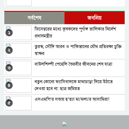
১৯ জেলায় ঝড়-বৃষ্টির শঙ্কা, অতিভারি বর্ষণের সতর্কতা
সর্বশেষ
জনপ্রিয়
ডিসেম্বরের মধ্যে কৃষকদের পূর্ণাঙ্গ তালিকার নির্দেশ
পর্যটক টানছে রাতারগুল সোয়াম ফরেস্ট
১
প্রধানমন্ত্রীর
তুরস্ক, সৌদি আরব ও পাকিস্তানের যৌথ প্রতিরক্ষা চুক্তি
যিলহজ্ব মাসের প্রথম দশ দিন কী আমল করবেন
২
স্বাক্ষর
বাউলশিল্পী পেহেলি ভৈরবীর জীবনের শেষ যাত্রা
এসএমপি গণবিজ্ঞপ্তি: বল প্রয়োগের অপচেষ্টা!
৩
নতুন কোনো ফ্যাসিবাদকে মাথাচাড়া দিয়ে উঠতে
ব্যারিস্টার বাদল বিএনপির আইন সম্পাদক মনোনীত
৪
দেওয়া হবে না: ছাত্র জমিয়ত
এসএমপি’র সভায় হ’ত্যা মা/মলা/র আসামিরা!
৩দিন বন্ধ থাকবে শেরপুর সেতু
৫
সিলেটে হামে বাড়ছে শিশু মৃত্যুর সংখ্যা
সিলেটে এসএসসি পরীক্ষায় বসছেন ৯০ হাজার
৬
শিক্ষার্থী