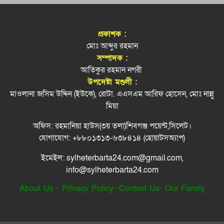
শিশু সুরক্ষায় ব্যর্থ মেটা, ১১ হাজার কোটি টাকা জরিমানা
স্বর্ণের আরও দরপতন
৭
প্রকাশক :
নবম শ্রেণির শিক্ষার্থীর গু’লি’তে নিহত স্কুলের ৬ জন
বিশ্ববিদ্যালয় শিক্ষার্থীদের উদ্যোক্তা হওয়ার আহ্বান
মোঃ আব্দুর রহমান
৮
বাণিজ্যমন্ত্রীর
সম্পাদক :
আতিকুর রহমান নগরী
সিলেটে ভয়াবহ দুর্ঘটনা, শিশুসহ নিহত ৮
মৌলভীবাজারে ডা কা তির প্রস্তুতিকালে দেশীয় অস্ত্রসহ
৯
উপদেষ্টা মণ্ডলী :
গ্রেপ্তার ৫
মাওলানা জসিম উদ্দিন (ইউকে), রোটা. এএসএম আরিফ হোসেন, মোঃ নান্নু
জালালাবাদ হোমিওপ্যাথি কলেজে জুলাই গণঅভ্যুত্থান
মিয়া
১০
দিবস পালন
অফিস: রহমানিয়া হাউস(৩য় তলা)শিবগঞ্জ পয়েন্ট,সিলেট।
জুলাইয়ে ‘গণহত্যার নির্দেশনা ও ষড়যন্ত্র’: ১৪ জনের
১১
যোগাযোগ: +৮৮০১৩১৩-৬৩৮৪১৪ (হোয়াটসঅ্যাপ)
কল রেকর্ড ট্রাইব্যুনালে
ইমেইল: sylheterbarta24.com@gmail.com,
গোলাপগঞ্জে ৭ শহীদ স্মরণে ইত্তেহাদুল হুফফায’র দোয়া
১২
info@sylheterbarta24.com
মাহফিল
About Us
-
Privacy Policy
-
Contact Us
-
Our Family
রিয়ার অ্যাডমিরাল মাহবুব আলী খানের মৃত্যুবার্ষিকীতে
১৩
মন্ত্রী আরিফুল হক চৌধুরীর দোয়া ও শিরনি বিতরণ
নাসিম হোসাইন মহানগর বিএনপির সভাপতি পদে