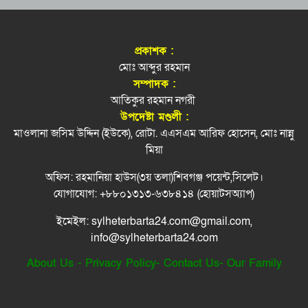
সারা দেশে বোমা হামলার আশঙ্কা, পুলিশকে সতর্ক
স্বর্ণের দামে বড় লাফ, ভরি ছাড়াল সোয়া ২ লাখ
৭
থাকার নির্দেশ
প্রকাশক :
ডিসেম্বরের মধ্যে কৃষকদের পূর্ণাঙ্গ তালিকার নির্দেশ
এবার ৫ দেশি মাছে মিলল মাইক্রোপ্লাস্টিক, বেশি
মোঃ আব্দুর রহমান
৮
প্রধানমন্ত্রীর
কইয়ে
সম্পাদক :
আতিকুর রহমান নগরী
তুরস্ক, সৌদি আরব ও পাকিস্তানের যৌথ প্রতিরক্ষা চুক্তি
জ্বালানি সংকট থেকে উত্তরণে সময় লাগবে: সিলেটে
৯
উপদেষ্টা মণ্ডলী :
স্বাক্ষর
বাণিজ্য মন্ত্রী
মাওলানা জসিম উদ্দিন (ইউকে), রোটা. এএসএম আরিফ হোসেন, মোঃ নান্নু
বাউলশিল্পী পেহেলি ভৈরবীর জীবনের শেষ যাত্রা
মিয়া
১০
অফিস: রহমানিয়া হাউস(৩য় তলা)শিবগঞ্জ পয়েন্ট,সিলেট।
নতুন কোনো ফ্যাসিবাদকে মাথাচাড়া দিয়ে উঠতে
১১
যোগাযোগ: +৮৮০১৩১৩-৬৩৮৪১৪ (হোয়াটসঅ্যাপ)
দেওয়া হবে না: ছাত্র জমিয়ত
ইমেইল: sylheterbarta24.com@gmail.com,
এসএমপি’র সভায় হ’ত্যা মা/মলা/র আসামিরা!
১২
info@sylheterbarta24.com
About Us
-
Privacy Policy
-
Contact Us
-
Our Family
সিলেটে হামে বাড়ছে শিশু মৃত্যুর সংখ্যা
১৩