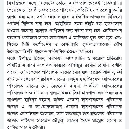
সিদ্ধান্তগুলো হচ্ছে, সিলেটের কোনো হাসপাতাল থেকেই চিকিৎসা না
পেয়ে কোনো রোগী ফেরত যেতে পারবে না, প্রতিটি হাসপাতলে ফ্লু কর্নার
স্থাপন করা হবে, দশটি ফোন নাম্বারে সার্বক্ষণিক ডাক্তারের চিকিৎসা
পরামর্শ নিশ্চিত করা হবে, আইসিইউ সমৃদ্ধ দুইটি বড় হাসপাতাল
শুধুমাত্র করোনা আক্রান্ত রোগীদের জন্য বরাদ্দ করা হবে, ভেন্টিলেশন
ব্যবস্থার প্রয়োজনে আরো হাসপাতাল এ তালিকায় যুক্ত করা হবে এবং
সিলেট সিটি কর্পোরেশন ও বেসরকারি হাসপাতালগুলোর যৌথ
উদ্যোগে তিনটি এম্বুলেন্স সার্বক্ষণিক প্রস্তত রাখা হবে।
সভায় উপস্থিত ছিলেন, বিএমএ’র সদস্যসচিব ও করোনা প্রতিরোধ
কমিটির সাধারণ সম্পাদক ডাক্তার আজিজুর রহমান রোমান, রাগীব
রাবেয়া মেডিকেলের পরিচালক ডাক্তার মোহাম্মদ তারেক আজাদ, নর্থ
ইস্ট মেডিকেলের পরিচালক ডাক্তার নাজমুল হক, উইমেন্স মেডিকেলের
পরিচালক ডাক্তার মো. ফেরদৌস হাসান, পার্কভিউ মেডিকেলের
পরিচালক ডাক্তার এম এ ছালাম, ইবনে সিনা হাসপাতালের চেয়ারম্যান
মাওলানা হাবিবুর রহমান, মাউন্ট এডোরা হাসপাতালের পরিচালক
ডাক্তার এ কে আখতারুজ্জামান, ওয়েসস হাসপাতালের পরিচালক
ডাক্তার সোলাইমান আহমেদ, আল হারামাইন হাসপাতালের পরিচালক
ডাক্তার নাহিয়ান আহমেদ চৌধুরী, ডাক্তার সৈয়দ মাহমুদ হাসান ও
জাকির আহমদ চৌধুরী।