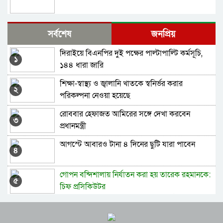
সারা দেশে বোমা হামলার আশঙ্কা, পুলিশকে সতর্ক
সর্বশেষ
জনপ্রিয়
থাকার নির্দেশ
দিরাইয়ে বিএনপির দুই পক্ষের পাল্টাপাল্টি কর্মসূচি,
বাউলশিল্পী পেহেলি ভৈরবীর জীবনের শেষ যাত্রা
১
১৪৪ ধারা জারি
শিক্ষা-স্বাস্থ্য ও জ্বালানি খাতকে স্বনির্ভর করার
সিলেটে ভয়াবহ দুর্ঘটনা, শিশুসহ নিহত ৮
২
পরিকল্পনা নেওয়া হয়েছে
রোববার হেফাজত আমিরের সঙ্গে দেখা করবেন
জুলাইয়ে ‘গণহত্যার নির্দেশনা ও ষড়যন্ত্র’: ১৪ জনের
৩
প্রধানমন্ত্রী
কল রেকর্ড ট্রাইব্যুনালে
আগস্টে আবারও টানা ৪ দিনের ছুটি যারা পাবেন
নাসিম হোসাইন মহানগর বিএনপির সভাপতি পদে
৪
পুনর্বহাল
গোপন বন্দিশালায় নির্যাতন করা হয় তারেক রহমানকে:
সিলেটে শিশু ফাহিমা হত্যায় জাকিরের মৃ/ত্যু/দ/ণ্ড
৫
চিফ প্রসিকিউটর
তারেক রহমানকে গোপন বন্দিশালায় নির্যাতন করা হয় :
যুক্তরাষ্ট্রে তৈরি পোশাক রপ্তানিতে এগিয়ে বাংলাদেশ
ক্বিনব্রিজ আড়াল করে ‘আই লাভ সিলেট’ সাইনেজ,
চিফ প্রসিকিউটর
৬
সমালোচনা